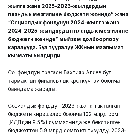
жылга жана 2025-2026-жылдардын
пландык мезгилине бюджети жөнүндө” жана
“Социалдык фондунун 2024-жылга жана
2024-2025-жылдардын пландык мезгилине
бюджети жөнүндө” мыйзам долбоорлору
каралууда. Бул тууралуу ЖКнын маалымат
кызматы билдирди.
Соцфонддун төрагасы Бахтияр Алиев бул
тармактын финансылык көрсөткүчтөрү боюнча
баяндама жасады.
Социалдык фонддун 2023-жылга такталган
бюджети кирешелер боюнча 102 млрд сом
(ИДПдан 9.5%) суммасында же бекитилген
бюджеттен 5.9 млрд сомго көп түзүлдү. 2023-