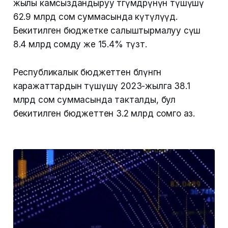
жылы камсыздандыруу төгүмдөрүнүн түшүшү
62.9 млрд сом суммасында күтүлүүдө.
Бекитилген бюджетке салыштырмалуу өсүш
8.4 млрд сомду же 15.4% түзөт.
Республикалык бюджеттен бөлүнгөн
каражаттардын түшүшү 2023-жылга 38.1
млрд сом суммасында такталды, бул
бекитилген бюджеттен 3.2 млрд сомго аз.