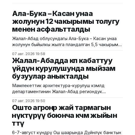
Ала-Бука – Касан унаа
жолунун 12 чакырымы толугу
менен асфальтталды
Жалал-Абад облусундагы Ала-Бука – Касан унаа
жолунун быйылкы жылга пландалган 5,5 чакырым
тилкесине асфальт-бетон төшөө иштери толугу менен
07 авг. 2026 19:58
аяктады. Транспорт жана коммуникациялар
Жалал-Абадда көп кабаттуу
министрлигинин маалыматына ылайык, жол куруу
үйдүн курулушунда мыйзам
иштери №17 Жол эксплуатациялоо мекемеси
бузуулар аныкталды
тарабынан белгиленген графикке ылайык,
курулуштун сапат талаптарын сактоо менен
Мамлекеттик архитектура-курулуш көзөмөлдөө
жүргүзүлдү. Аталган жолдун жалпы 12 чакырымына
департаментинин Жалал-Абад региондук
башкармалыгы шаардагы көп кабаттуу турак жайга
07 авг. 2026 19:50
текшерүү жүргүздү. Бул тууралуу Курулуш
Ошто агроөнөр жай тармагын
министрлигинин басма сөз кызматы билдирди.
өнүктүрүү боюнча көчмө жыйын
Маалыматка ылайык, текшерүү Байзаков көчөсү, 46
өттү
дарегинде курулуп жаткан объектте өткөрүлүп,
техникалык талаптардын бузулганы аныкталды.
6-7-август күндөрү Ош шаарында Дүйнөлүк банктын
Белгиленгендей, курулуш иштери бекитилген