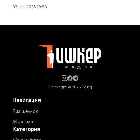
тилкесине асфальт-бетон төшөө иштери толугу менен
07 авг. 2026 19:58
аяктады. Транспорт жана коммуникациялар
министрлигинин маалыматына ылайык, жол куруу
иштери №17 Жол эксплуатациялоо мекемеси
тарабынан белгиленген графикке ылайык,
курулуштун сапат талаптарын сактоо менен
жүргүзүлдү. Аталган жолдун жалпы 12 чакырымына
Copyright © 2025 im.kg
Навигация
Биз жөнүндө
Жарнама
Категория