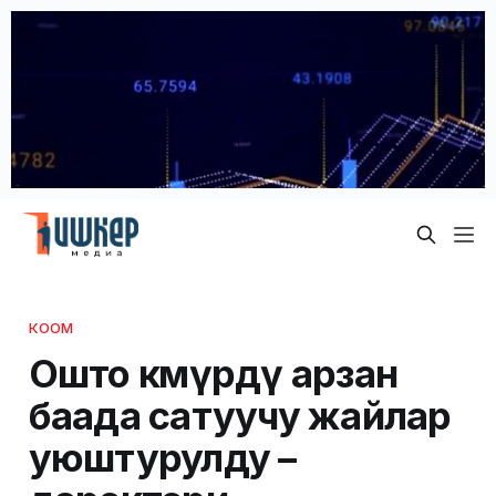
КООМ
Ошто көмүрдү арзан
баада сатуучу жайлар
уюштурулду –