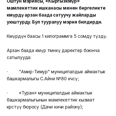
Оштун мэриясы, «Кыргызкөмүр»
мамлекеттик ишканасы менен биргеликте
көмүрдү арзан баада сатуучу жайларды
уюштурду. Бул тууралуу мэрия билдирди.
Көмүрдүн баасы 1 килограммга 5 сомду түздү.
Арзан баада көмүр төмөнкү даректер боюнча
сатылууда:
· "Амир-Тимур" муниципалдык аймактык
башкармалыгы С.Айни №80 көчөсү;
· «Туран» муниципалдык аймактык
башкармалыгынын мамлекеттик кызмат
көрсөтүү бюросу (Дачи кичи району);