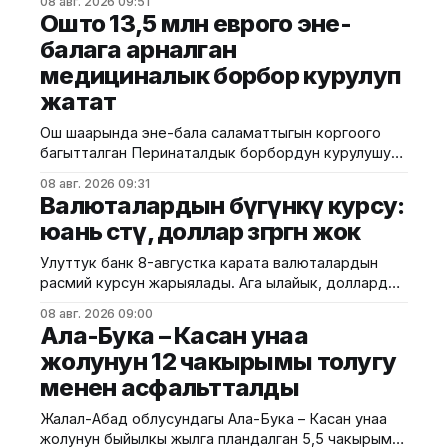
08 авг. 2026 09:51
мэриясынын билдиришкендей, аталган тилкеде
Ошто 13,5 млн еврого эне-
бул убакта курулуш иштери жүргүзүлөт. Ал эми
балага арналган
Фрунзе жана Панфилов көчөлөрүнүн кесилиши
медициналык борбор курулуп
кайрадан унаалар үчүн ачылат. Мэрия
айдоочуларды жол кыймылындагы убактылуу
жатат
өзгөрүүлөрдү эске алып, жол белгилеринин
талаптарын так
Ош шаарында эне-бала саламаттыгын коргоого
багытталган Перинаталдык борбордун курулушу
башталды. Бул тууралуу Саламаттык сактоо
08 авг. 2026 09:31
министрлигинин басма сөз кызматы билдирди.
Валюталардын бүгүнкү курсу:
Маалыматка ылайык, долбоор Германиянын
юань өстү, доллар өзгөргөн жок
өнүктүрүү банкынын (KfW) 13,5 млн евро өлчөмүндөгү
гранттык каражатынын эсебинен ишке
Улуттук банк 8-августка карата валюталардын
ашырылууда. Аталган борбор 249 орунга
расмий курсун жарыялады. Ага ылайык, доллардын
ылайыкталып, кош бойлуу аялдарга, төрөттөн кийинки
курсу өзгөрүүсүз, тагыраагы 87,4500 сом бойдон
энелерге жана ымыркайларга
08 авг. 2026 09:00
калды. Евро 100,9435 сомдон 100,7730 сомго
Ала-Бука – Касан унаа
түшүп, 0,17%га төмөндөдү. Ал эми рублдин курсу
жолунун 12 чакырымы толугу
1,0652 сом деп белгиленип, 1,36%га түштү. Теңге
менен асфальтталды
болсо 0,1871 сомдон
Жалал-Абад облусундагы Ала-Бука – Касан унаа
жолунун быйылкы жылга пландалган 5,5 чакырым