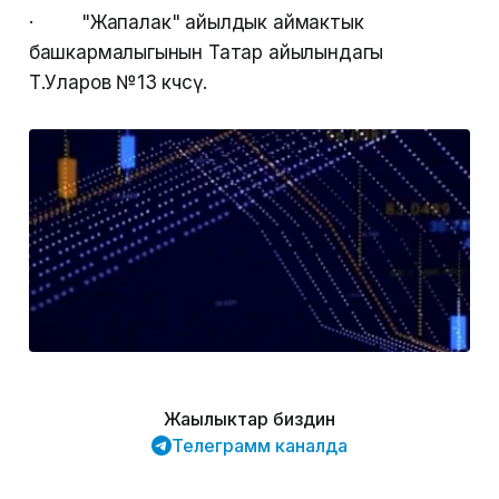
· "Жапалак" айылдык аймактык
башкармалыгынын Татар айылындагы
Т.Уларов №13 көчөсү.
Жаңылыктар биздин
Телеграмм каналда