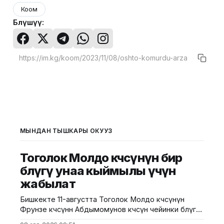
Коом
Бөлүшүү:
МЫНДАН ТЫШКАРЫ ОКУҢУЗ
Тоголок Молдо көчөсүнүн бир
бөлүгү унаа кыймылы үчүн
жабылат
Бишкекте 11-августта Тоголок Молдо көчөсүнүн
Фрунзе көчөсүнөн Абдымомунов көчөсүнө чейинки бөлүгү
унаа кыймылы үчүн убактылуу жабылат. Калаа