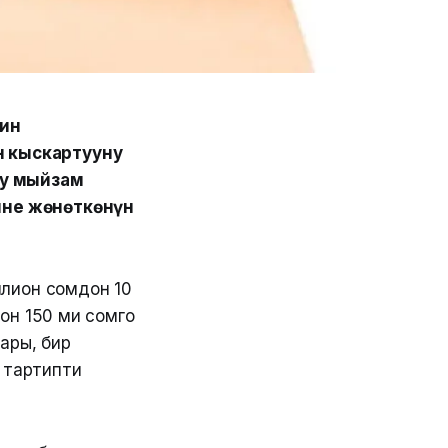
тин
 кыскартууну
уу мыйзам
ине жөнөткөнүн
ллион сомдон 10
н 150 миң сомго
ары, бир
 тартипти