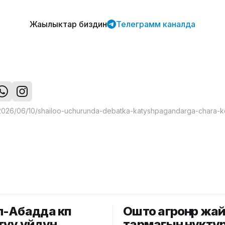
Жаңылыктар биздин
Телеграмм каналда
-Абадда көп
Ошто агроөнөр жа
туу үйдүн
тармагын өнүктү