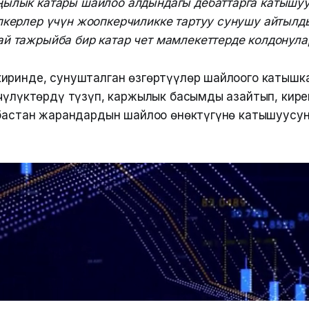
ңылык катары шайлоо алдындагы дебаттарга катышу
пкерлер үчүн жоопкерчиликке тартуу сунушу айтылд
й тажрыйба бир катар чет мамлекеттерде колдонула
иринде, сунушталган өзгөртүүлөр шайлоого катышк
нчүлүктөрдү түзүп, каржылык басымды азайтып, кир
абастан жарандардын шайлоо өнөктүгүнө катышуусун