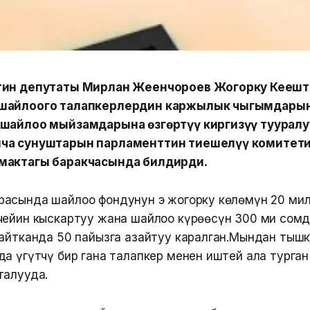
тин депутаты Мирлан Жеенчороев Жогорку Кеңеш
шайлоого талапкерлердин каржылык чыгымдарын
 шайлоо мыйзамдарына өзгөртүү киргизүү туурал
ча сунуштарын парламенттин тиешелүү комитет
мактагы баракчасында билдирди.
асында шайлоо фондунун эң жогорку көлөмүн 20 ми
чейин кыскартуу жана шайлоо күрөөсүн 300 миң сомдо
 айтканда 50 пайызга азайтуу каралган.Мындан тышк
да үгүтчү бир гана талапкер менен иштей ала турган
талууда.