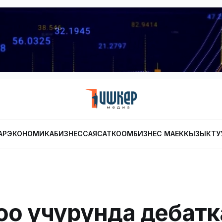
АР
ЭКОНОМИКА
БИЗНЕС
САЯСАТ
КООМ
БИЗНЕС МАЕК
КЫЗЫКТУ
о учурунда дебатк