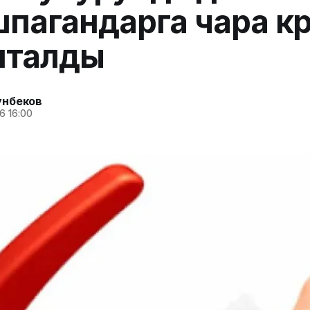
пагандарга чара кө
шталды
унбеков
6 16:00