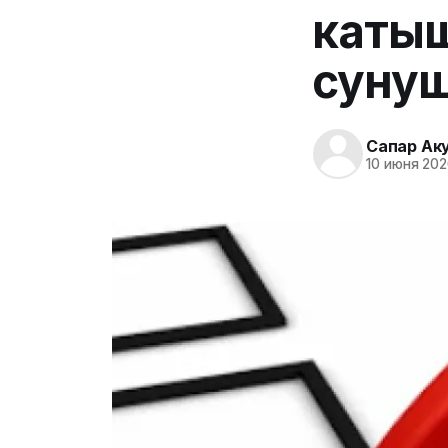
катыш
суну
Сапар Ак
10 июня 202