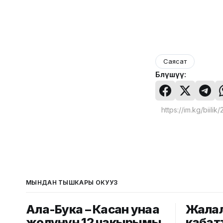
Саясат
Бөлүшүү:
МЫНДАН ТЫШКАРЫ ОКУҢУЗ
Ала-Бука – Касан унаа
Жалал
жолунун 12 чакырымы
кабат