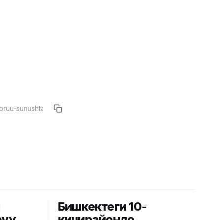
й
Бишкектеги 10-
рүү
кичирайондо