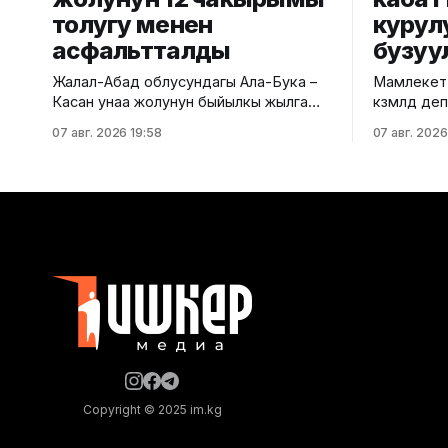
толугу менен
курул
асфальтталды
бузуу
Жалал-Абад облусундагы Ала-Бука –
Мамлекетт
Касан унаа жолунун быйылкы жылга
көзөмөлдөө
пландалган 5,5 чакырым тилкесине
региондук
07 авг. 2026 19:58
07 авг. 2026
асфальт-бетон төшөө иштери толугу
көп кабатт
менен аяктады. Транспорт жана
жүргүздү.
коммуникациялар министрлигинин
министрли
маалыматына ылайык, жол куруу
билдирди. Маалыматка ылайык
иштери №17 Жол эксплуатациялоо
текшерүү Б
мекемеси тарабынан белгиленген
дарегинде
графикке ылайык, курулуштун сапат
өткөрүлүп,
талаптарын сактоо менен жүргүзүлдү.
бузулганы
Аталган жолдун жалпы 12 чакырымына
Белгиленг
бекитилге
документа
жүргүзүлг
Copyright © 2025 im.kg