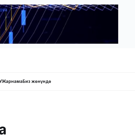
У
Жарнама
Биз жөнүндө
а