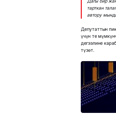
Дагы бир жа
тарткан тала
автору мында
Депутаттын пик
үчүн тең мүмкү
деңгээлине кар
түзөт.