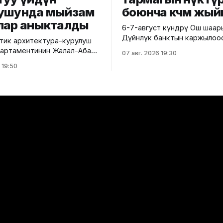
ушунда мыйзам
боюнча көчмө жый
лар аныкталды
6-7-август күндөрү Ош шаа
Дүйнөлүк банктын каржылоо
ик архитектура-курулуш
министрлик тарабынан ишк
 департаментинин Жалал-Абад
07 авг. 2026 19:30
ашырылып жаткан "Ош облу
 башкармалыгы шаардагы
 19:50
жана Ош шаарынын аймакты
уу турак жайга текшерүү
экономикалык өнүгүүсү" до
 Бул тууралуу Курулуш
алкагында Өндүрүмдүү өнөктө
гинин басма сөз кызматы
комитетинин көчмө жыйыны өтт
,
тууралуу Айыл чарба минис
айзаков көчөсү, 46
билдиришти. Жыйынга министрдин
 курулуп жаткан объектте
орун басары Мирбек Дүйше
 техникалык талаптардын
Комитеттин мүчөлөрү катышты. Кө
 аныкталды.
жыйындын
ендей, курулуш иштери
н долбоордук
циядан четтөө менен
өн. Ошондой эле