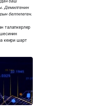
удан баш
ы. Демилгенин
рын белгилеген.
ан талапкерлер
ешесинин
а кеңири шарт