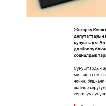
Жогорку Кеңеш
депутаттарын 
сунуштады. Ал
долбоору боюн
социалдык тар
Сунуштардын ар
миллион сомго 
чейин, башкача
шайлоо округун
киргизүү сунуш