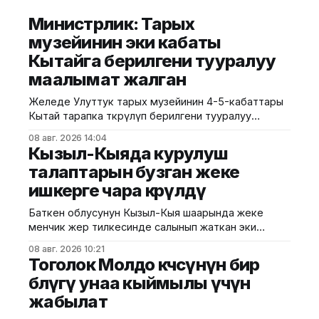
Министрлик: Тарых
музейинин эки кабаты
Кытайга берилгени тууралуу
маалымат жалган
Желеде Улуттук тарых музейинин 4-5-кабаттары
Кытай тарапка өткөрүлүп берилгени тууралуу
тараган маалыматтын чындыкка дал келбесин
08 авг. 2026 14:04
Маданият, маалымат жана жаштар саясаты
Кызыл-Кыяда курулуш
министрлиги билдирди. Министрликтин
талаптарын бузган жеке
маалыматына караганда, музейдин эч бир бөлүгү
ишкерге чара көрүлдү
чет өлкөлүк мекемелерге менчикке, ижарага же
туруктуу пайдаланууга берилген эмес.
Баткен облусунун Кызыл-Кыя шаарында жеке
Белгилегендей, “Гармония сулуулукту жаратат:
менчик жер тилкесинде салынып жаткан эки
Байыркы Кытай цивилизациясынын көркөм өнөр
кабаттуу соода борборунун курулушунда мыйзам
08 авг. 2026 10:21
бузуулар аныкталды. Бул тууралуу Курулуш,
Тоголок Молдо көчөсүнүн бир
архитектура жана турак жай-коммуналдык чарба
бөлүгү унаа кыймылы үчүн
министрлигинин басма сөз кызматы билдирди.
жабылат
Маалыматка ылайык, Кулатов көчөсүндө жайгашкан
объекттеги иштер тиешелүү уруксат берүүчү