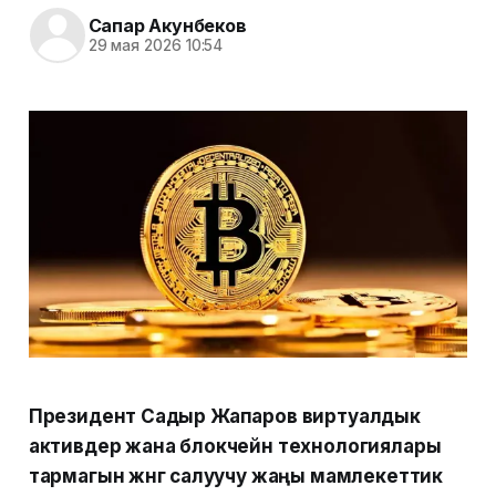
Сапар Акунбеков
29 мая 2026 10:54
Президент Садыр Жапаров виртуалдык
активдер жана блокчейн технологиялары
тармагын жөнгө салуучу жаңы мамлекеттик