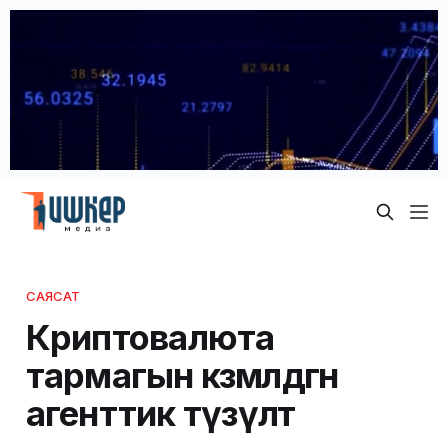
САЯСАТ
Криптовалюта
тармагын көзөмөлдөгөн
агенттик түзүлөт