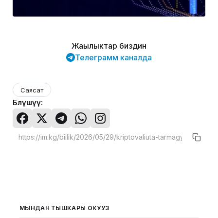
Жаңылыктар биздин
Телеграмм каналда
Саясат
Бөлүшүү:
МЫНДАН ТЫШКАРЫ ОКУҢУЗ