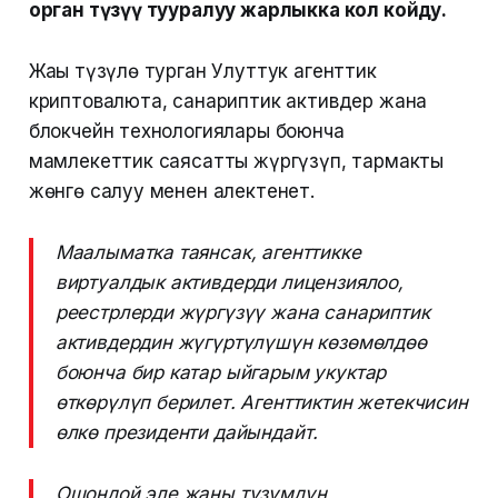
орган түзүү тууралуу жарлыкка кол койду.
Жаңы түзүлө турган Улуттук агенттик
криптовалюта, санариптик активдер жана
блокчейн технологиялары боюнча
мамлекеттик саясатты жүргүзүп, тармакты
жөнгө салуу менен алектенет.
Маалыматка таянсак, агенттикке
виртуалдык активдерди лицензиялоо,
реестрлерди жүргүзүү жана санариптик
активдердин жүгүртүлүшүн көзөмөлдөө
боюнча бир катар ыйгарым укуктар
өткөрүлүп берилет. Агенттиктин жетекчисин
өлкө президенти дайындайт.
Ошондой эле жаңы түзүмдүн