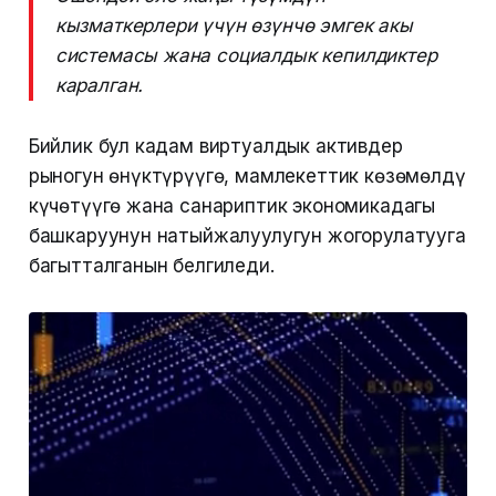
кызматкерлери үчүн өзүнчө эмгек акы
системасы жана социалдык кепилдиктер
каралган.
Бийлик бул кадам виртуалдык активдер
рыногун өнүктүрүүгө, мамлекеттик көзөмөлдү
күчөтүүгө жана санариптик экономикадагы
башкаруунун натыйжалуулугун жогорулатууга
багытталганын белгиледи.