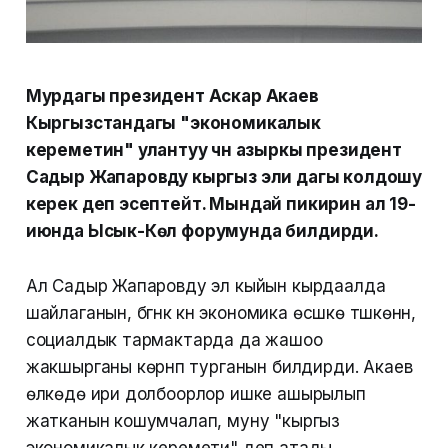
Мурдагы президент Аскар Акаев
Кыргызстандагы "экономикалык
кереметин" улантуу үчүн азыркы президент
Садыр Жапаровду кыргыз эли дагы колдошу
керек деп эсептейт. Мындай пикирин ал 19-
июнда Ысык-Көл форумунда билдирди.
Ал Садыр Жапаровду эл кыйын кырдаалда
шайлаганын, бүгүнкү күнү экономика өсүшкө түшкөнүн,
социалдык тармактарда да жашоо
жакшырганы көрүнүп турганын билдирди. Акаев
өлкөдө ири долбоорлор ишке ашырылып
жатканын кошумчалап, муну "кыргыз