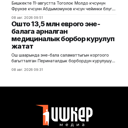
Бишкекте 11-августта Тоголок Молдо көчөсүнүн
жана долбоордук документтер таризделбестен
Фрунзе көчөсүнөн Абдымомунов көчөсүнө чейинки бөлүгү
жүргүзүлгөн. Жер казууда
унаа кыймылы үчүн убактылуу жабылат. Калаа
08 авг. 2026 09:51
мэриясынын билдиришкендей, аталган тилкеде
Ошто 13,5 млн еврого эне-
бул убакта курулуш иштери жүргүзүлөт. Ал эми
балага арналган
Фрунзе жана Панфилов көчөлөрүнүн кесилиши
медициналык борбор курулуп
кайрадан унаалар үчүн ачылат. Мэрия
айдоочуларды жол кыймылындагы убактылуу
жатат
өзгөрүүлөрдү эске алып, жол белгилеринин
талаптарын так
Ош шаарында эне-бала саламаттыгын коргоого
багытталган Перинаталдык борбордун курулушу
башталды. Бул тууралуу Саламаттык сактоо
08 авг. 2026 09:31
министрлигинин басма сөз кызматы билдирди.
Маалыматка ылайык, долбоор Германиянын
өнүктүрүү банкынын (KfW) 13,5 млн евро өлчөмүндөгү
гранттык каражатынын эсебинен ишке
ашырылууда. Аталган борбор 249 орунга
ылайыкталып, кош бойлуу аялдарга, төрөттөн кийинки
энелерге жана ымыркайларга