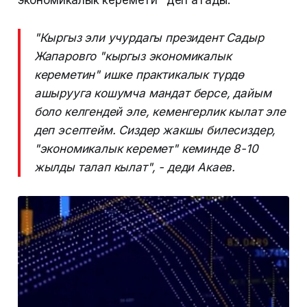
экономикалык керемети" деп атады.
"Кыргыз эли учурдагы президент Садыр
Жапаровго "кыргыз экономикалык
кереметин" ишке практикалык түрдө
ашырууга кошумча мандат берсе, дайым
боло келгендей эле, кеменгерлик кылат эле
деп эсептейм. Сиздер жакшы билесиздер,
"экономикалык керемет" кеминде 8-10
жылды талап кылат", - деди Акаев.