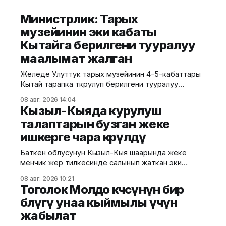
Министрлик: Тарых
музейинин эки кабаты
Кытайга берилгени тууралуу
маалымат жалган
Желеде Улуттук тарых музейинин 4-5-кабаттары
Кытай тарапка өткөрүлүп берилгени тууралуу
тараган маалыматтын чындыкка дал келбесин
08 авг. 2026 14:04
Маданият, маалымат жана жаштар саясаты
Кызыл-Кыяда курулуш
министрлиги билдирди. Министрликтин
талаптарын бузган жеке
маалыматына караганда, музейдин эч бир бөлүгү
ишкерге чара көрүлдү
чет өлкөлүк мекемелерге менчикке, ижарага же
туруктуу пайдаланууга берилген эмес.
Баткен облусунун Кызыл-Кыя шаарында жеке
Белгилегендей, “Гармония сулуулукту жаратат:
менчик жер тилкесинде салынып жаткан эки
Байыркы Кытай цивилизациясынын көркөм өнөр
кабаттуу соода борборунун курулушунда мыйзам
08 авг. 2026 10:21
бузуулар аныкталды. Бул тууралуу Курулуш,
Тоголок Молдо көчөсүнүн бир
архитектура жана турак жай-коммуналдык чарба
бөлүгү унаа кыймылы үчүн
министрлигинин басма сөз кызматы билдирди.
жабылат
Маалыматка ылайык, Кулатов көчөсүндө жайгашкан
объекттеги иштер тиешелүү уруксат берүүчү