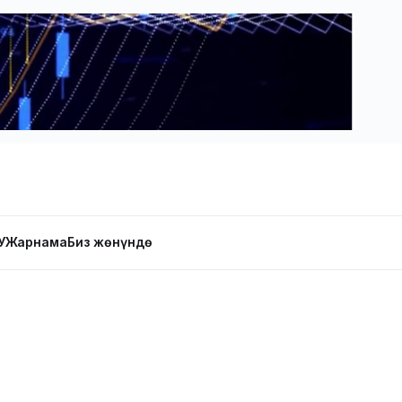
У
Жарнама
Биз жөнүндө