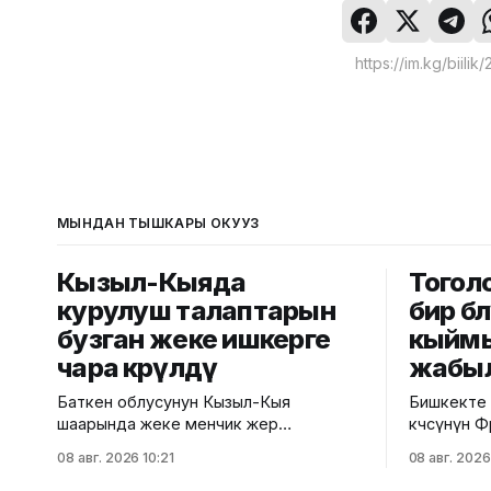
МЫНДАН ТЫШКАРЫ ОКУҢУЗ
Кызыл-Кыяда
Тоголо
курулуш талаптарын
бир бө
бузган жеке ишкерге
кыймы
чара көрүлдү
жабы
Баткен облусунун Кызыл-Кыя
Бишкекте 
шаарында жеке менчик жер
көчөсүнүн 
тилкесинде салынып жаткан эки
көчөсүнө ч
08 авг. 2026 10:21
08 авг. 2026
кабаттуу соода борборунун
үчүн убакты
курулушунда мыйзам бузуулар
мэриясыны