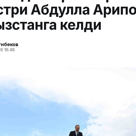
три Абдулла Арип
зстанга келди
унбеков
6 16:48