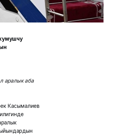
 жумушчу
нын
л аралык аба
бек Касымалиев
илигинде
 аралык
 Жыйындардын