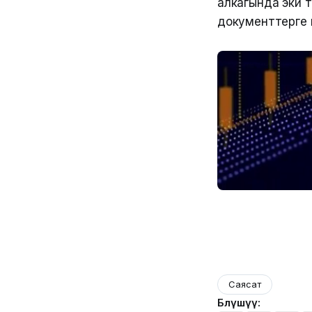
алкагында эки 
документтерге 
Саясат
Бөлүшүү: