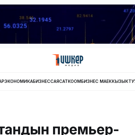
АР
ЭКОНОМИКА
БИЗНЕС
САЯСАТ
КООМ
БИЗНЕС МАЕК
КЫЗЫКТУ
стандын премьер-