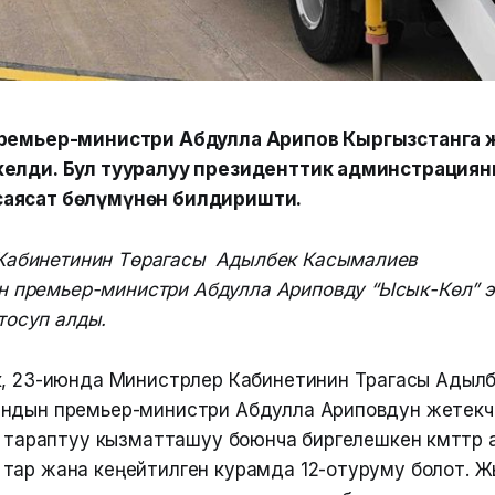
премьер-министри Абдулла Арипов Кыргызстанга
келди. Бул тууралуу президенттик админстрация
аясат бөлүмүнөн билдиришти.
Кабинетинин Төрагасы Адылбек Касымалиев
н премьер-министри Абдулла Ариповду “Ысык-Көл” э
тосуп алды.
к, 23-июнда Министрлер Кабинетинин Төрагасы Адыл
ндын премьер-министри Абдулла Ариповдун жетекч
и тараптуу кызматташуу боюнча биргелешкен өкмөттөр
тар жана кеңейтилген курамда 12-отуруму болот.