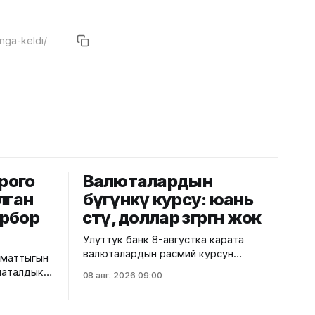
рого
Валюталардын
лган
бүгүнкү курсу: юань
рбор
өстү, доллар өзгөргөн жок
Улуттук банк 8-августка карата
валюталардын расмий курсун
аматтыгын
жарыялады. Ага ылайык, доллардын
наталдык
08 авг. 2026 09:00
курсу өзгөрүүсүз, тагыраагы 87,4500
лды. Бул
сом бойдон калды. Евро 100,9435
о
сомдон 100,7730 сомго
ызматы