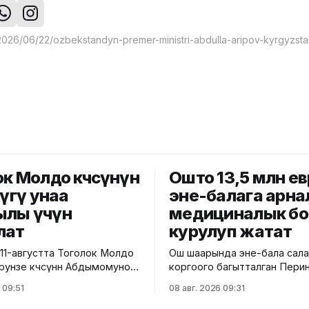
к Молдо көчөсүнүн
Ошто 13,5 млн ев
лүгү унаа
эне-балага арна
лы үчүн
медициналык бо
лат
курулуп жатат
11-августта Тоголок Молдо
Ош шаарында эне-бала сал
Фрунзе көчөсүнөн Абдымомунов
коргоого багытталган Пери
ейинки бөлүгү унаа кыймылы
борбордун курулушу башта
 09:51
08 авг. 2026 09:31
луу жабылат. Калаа
тууралуу Саламаттык сакто
н билдиришкендей, аталган
министрлигинин басма сөз к