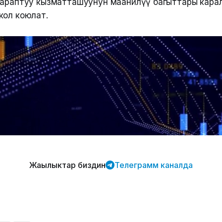
тараптуу кызматташуунун маанилүү багыттары кара
кол коюлат.
Жаңылыктар биздин
Телеграмм каналда