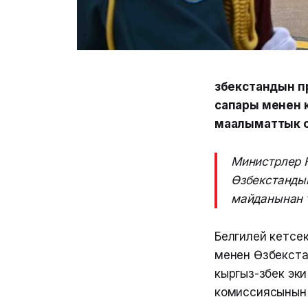
Өзбекстандын 
сапары менен 
маалыматтык с
Министрлер 
Өзбекстанды
майданынан 
Белгилей кетсе
менен Өзбекста
кыргыз-өзбек эк
комиссиясынын 