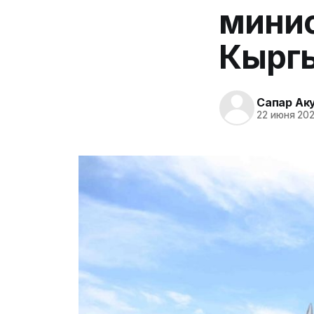
минис
Кыргы
Сапар Ак
22 июня 202