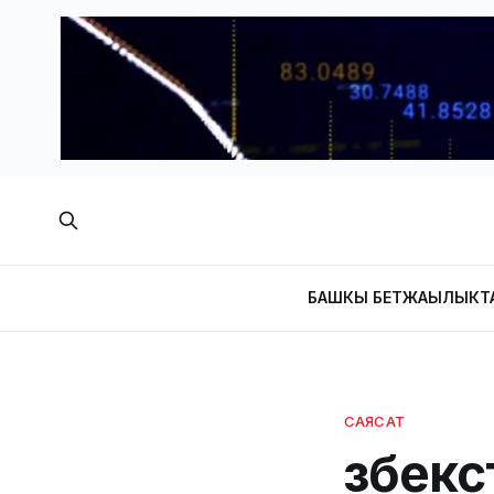
БАШКЫ БЕТ
ЖАҢЫЛЫКТ
САЯСАТ
Өзбек