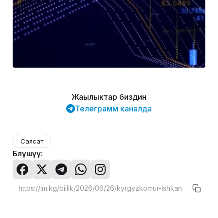
Жаңылыктар биздин
Телеграмм каналда
Саясат
Бөлүшүү: