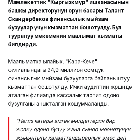
Мамлекеттик "Кыргызкөмүр" ишканасынын
башкы директорунун орун басары Талант
Скандербеков финансылык мыйзам
бузуулар үчүн кызматтан бошотулду. Бул
тууралуу мекеменин маалымат кызматы
билдирди.
Маалыматка ылайык, "Кара-Кече"
филиалындагы 24,9 миллион сомдук
финансылык мыйзам бузууларга байланыштуу
кызматтан бошотулду. Ички аудиттин жүрүшүндө
аталган филиалда кассалык тартип одоно
бузулганы аныкталган кошумчаланды.
"Негиз катары эмгек милдеттерин бир
жолку одоно бузуу жана сыноо мөөнөтүнүн
жыйынтыгы канааттандырарлык эмес деп