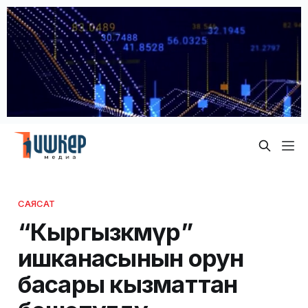
САЯСАТ
“Кыргызкөмүр”
ишканасынын орун
басары кызматтан