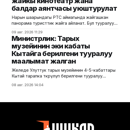
жайкы кинотеатр жана
мамлекеттик органдарынын, бизнес
балдар аянтчасы уюштурулат
ишканаларынын, өнүктүрүү институттарынын жана
эксперттик коомчулуктун өкүлдөрү катышты.
Нарын шаарындагы РТС аймагында жайгашкан
Форумдун биринчи күнүнүн жыйынтыгында бир
панорама туристтик жайга айланат. Бул тууралуу
катар келишимдерге кол
калаа мэриясынан билдиришти. Маалыматка
09 авг. 2026 11:29
ылайык, Нарындын мэри Жылдызбек Беккелдиев
Министрлик: Тарых
"Сапат курулуш" ЖЧКсынын жетекчиси Валихан
музейинин эки кабаты
Жолбулаков менен жолугушуп, алдыдагы иштерди
Кытайга берилгени тууралуу
талкуулады. Долбоор сынак шартында жеке
ишкерге пайдаланууга берилип, аймакта жайкы
маалымат жалган
кинотеатр, сүрөт бурчу, балдар үчүн оюн аянтчасы
жана
Желеде Улуттук тарых музейинин 4-5-кабаттары
Кытай тарапка өткөрүлүп берилгени тууралуу
тараган маалыматтын чындыкка дал келбесин
08 авг. 2026 14:04
Маданият, маалымат жана жаштар саясаты
министрлиги билдирди. Министрликтин
маалыматына караганда, музейдин эч бир бөлүгү
чет өлкөлүк мекемелерге менчикке, ижарага же
туруктуу пайдаланууга берилген эмес.
Белгилегендей, “Гармония сулуулукту жаратат:
Байыркы Кытай цивилизациясынын көркөм өнөр