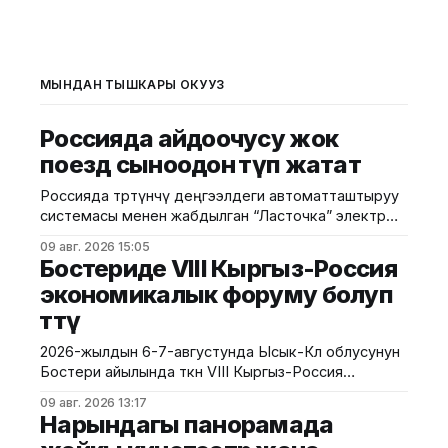
МЫНДАН ТЫШКАРЫ ОКУҢУЗ
Россияда айдоочусу жок
поезд сыноодон өтүп жатат
Россияда төртүнчү деңгээлдеги автоматташтыруу
системасы менен жабдылган “Ласточка” электр
поездин сынай башташты. Сыноолор Москвадагы
09 авг. 2026 15:05
борбордук шакек темир жолунда (МЦК) өткөрүлүп
Бостериде VIII Кыргыз-Россия
жатат. Бул тууралуу РИА-Новости маалымдады.
экономикалык форуму болуп
Билдирүүгө караганда, жаңы технологиянын өзгөчөлүгү
өттү
— поездди башкаруу үчүн анын ичинде
машинисттин болушу талап кылынбайт. Поезд өз
2026-жылдын 6-7-августунда Ысык-Көл облусунун
алдынча ылдамдап, тормоз басып, эшиктерди
Бостери айылында өткөн VIII Кыргыз-Россия
ачып-жабат. Анын
экономикалык форуму болуп өтту. Иш-чара Евразия
09 авг. 2026 13:17
өкмөттөр аралык кеңешинин жыйынынын алкагында
Нарындагы панорамада
уюштурулуп, ага Кыргызстан менен Россиянын