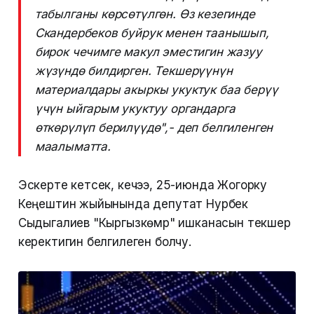
табылганы көрсөтүлгөн. Өз кезегинде
Скандербеков буйрук менен таанышып,
бирок чечимге макул эместигин жазуу
жүзүндө билдирген. Текшерүүнүн
материалдары акыркы укуктук баа берүү
үчүн ыйгарым укуктуу органдарга
өткөрүлүп берилүүдө",- деп белгиленген
маалыматта.
Эскерте кетсек, кечээ, 25-июнда Жогорку
Кеңештин жыйынында депутат Нурбек
Сыдыгалиев "Кыргызкөмүр" ишканасын текшерүү
керектигин белгилеген болчу.