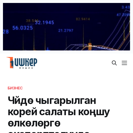
БИЗНЕС
Чүйдө чыгарылган
корей салаты коңшу
өлкөлөргө