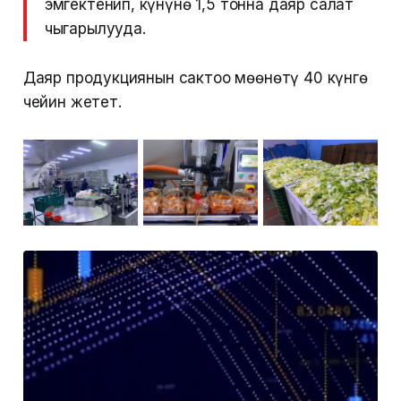
эмгектенип, күнүнө 1,5 тонна даяр салат
чыгарылууда.
Даяр продукциянын сактоо мөөнөтү 40 күнгө
чейин жетет.