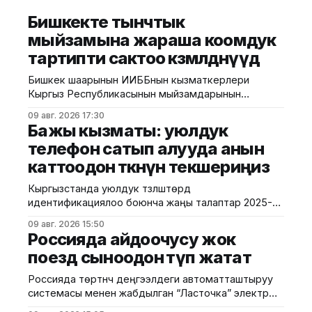
Бишкекте тынчтык
мыйзамына жараша коомдук
тартипти сактоо көзөмөлдөнүүдө
Бишкек шаарынын ИИББнын кызматкерлери
Кыргыз Республикасынын мыйзамдарынын
талаптарын, анын ичинде тынчтыкты жана коомдук
09 авг. 2026 17:30
тартипти сактоону камсыз кылуу боюнча түшүндүрүү
Бажы кызматы: уюлдук
иштерине багытталган профилактикалык иш-
телефон сатып алууда анын
чараларды өткөрүшүүдө. Шаардык милициянын
каттоодон өткөнүн текшериңиз
маалыматына ылайык, иш-чаралардын жүрүшүндө
милиция кызматкерлери борбор калаадагы бир
Кыргызстанда уюлдук түзүлүштөрдү
катар түнкү жана көңүл ачуучу жайларга барып,
идентификациялоо боюнча жаңы талаптар 2025-
алардын ээлери, администраторлору жана
жылдын август айынан тартып күчүнө кирген. Ушуга
кызматкерлери менен
09 авг. 2026 15:50
байланыштуу Бажы кызматы жарандарды
Россияда айдоочусу жок
смартфон сатып алууда анын расмий түрдө өлкөгө
поезд сыноодон өтүп жатат
киргизилгенине жана каттоодон өткөнүнө көңүл
бурууга чакырууда. Бул талаптардын негизги
Россияда төртүнчү деңгээлдеги автоматташтыруу
максаты — уюлдук түзүлүштөрдүн мыйзамдуу
системасы менен жабдылган “Ласточка” электр
жүгүртүлүшүн камсыз кылуу, контрабандага бөгөт коюу
поездин сынай башташты. Сыноолор Москвадагы