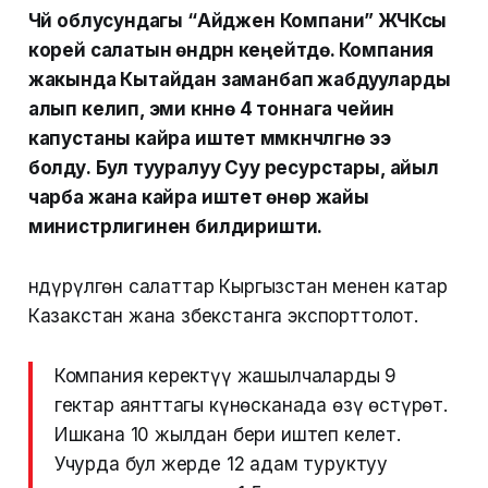
Чүй облусундагы “Айджен Компани” ЖЧКсы
корей салатын өндүрүүнү кеңейтүүдө. Компания
жакында Кытайдан заманбап жабдууларды
алып келип, эми күнүнө 4 тоннага чейин
капустаны кайра иштетүү мүмкүнчүлүгүнө ээ
болду. Бул тууралуу Суу ресурстары, айыл
чарба жана кайра иштетүү өнөр жайы
министрлигинен билдиришти.
Өндүрүлгөн салаттар Кыргызстан менен катар
Казакстан жана Өзбекстанга экспорттолот.
Компания керектүү жашылчаларды 9
гектар аянттагы күнөсканада өзү өстүрөт.
Ишкана 10 жылдан бери иштеп келет.
Учурда бул жерде 12 адам туруктуу