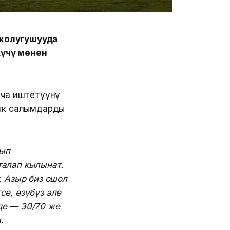
 жолугушууда
күчү менен
нча иштетүүнү
лык салымдарды
тып
талап кылынат.
. Азыр биз ошол
се, өзүбүз эле
де — 30/70 же
.