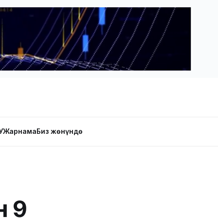
У
Жарнама
Биз жөнүндө
н 9