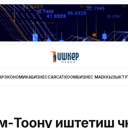
АР
ЭКОНОМИКА
БИЗНЕС
САЯСАТ
КООМ
БИЗНЕС МАЕК
КЫЗЫКТУ
-Тоону иштетиш үчү