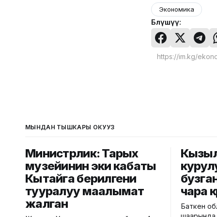
Экономика
Бөлүшүү:
МЫНДАН ТЫШКАРЫ ОКУҢУЗ
Министрлик: Тарых
Кызы
музейинин эки кабаты
курул
Кытайга берилгени
бузга
тууралуу маалымат
чара к
жалган
Баткен об
шаарында