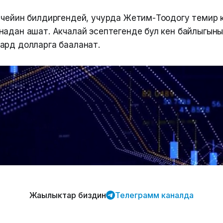
 чейин билдиргендей, учурда Жетим-Тоодогу темир 
надан ашат. Акчалай эсептегенде бул кен байлыгын
ард долларга бааланат.
Жаңылыктар биздин
Телеграмм каналда