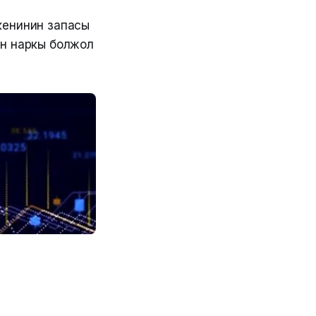
кенинин запасы
ын наркы болжол