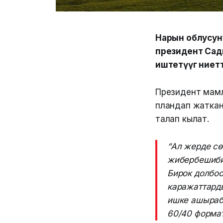
Нарын облусун
президент Сад
иштетүүгө ние
Президент мамл
пландап жаткан
талап кылат.
“Ал жерде сө
жибербешибиз
Бирок долбоо
каражаттарды
ишке ашырабы
60/40 формат