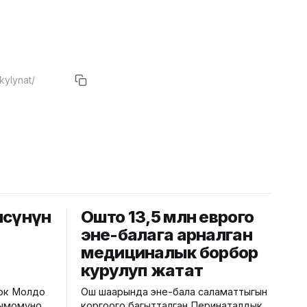
чөсүнүн
Ошто 13,5 млн еврого
эне-балага арналган
медициналык борбор
курулуп жатат
лок Молдо
Ош шаарында эне-бала саламаттыгын
бдымомунов
коргоого багытталган Перинаталдык