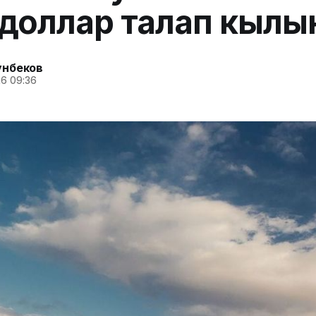
доллар талап кылы
унбеков
6 09:36