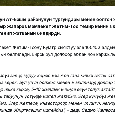
ун Ат-Башы районунун тургундары менен болгон
ыр Жапаров мамлекет Жетим-Тоо темир кенин өз 
ттенип жатканын билдирди.
екет Жетим-Тоону Кумтөр сыяктуу эле 100% өз алды
ын белгиледи. Бирок бул долбоор абдан чоң каржы
зсүз завод куруу керек. Биз жөн гана чийки затты са
 керек. Бул үчүн болжол менен 9 миллиард доллар 
р ишке кирсе, 5–10 жылдын ичинде өзүн толук актайт
 табуунун үстүндө иштеп жатабыз. Эгер күчүбүз жет
з. Эгер жетпесе, инвесторлор менен үлүштүк негиз
ында б0иргелешип иштейбиз”, – деди Садыр Жапаров