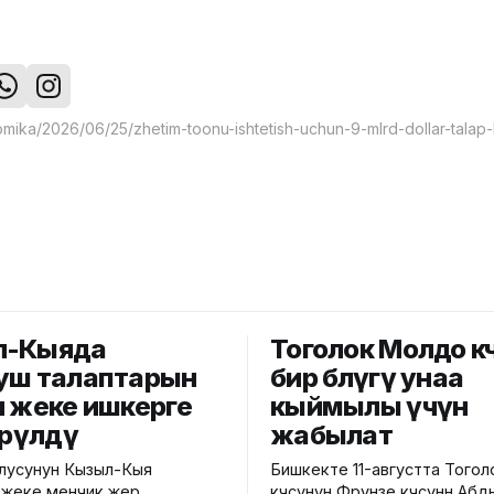
л-Кыяда
Тоголок Молдо кө
уш талаптарын
бир бөлүгү унаа
н жеке ишкерге
кыймылы үчүн
өрүлдү
жабылат
лусунун Кызыл-Кыя
Бишкекте 11-августта Того
 жеке менчик жер
көчөсүнүн Фрунзе көчөсүнөн А