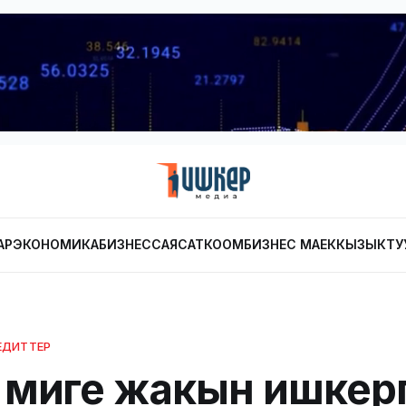
АР
ЭКОНОМИКА
БИЗНЕС
САЯСАТ
КООМ
БИЗНЕС МАЕК
КЫЗЫКТУ
ЕДИТТЕР
 миңге жакын ишкерг