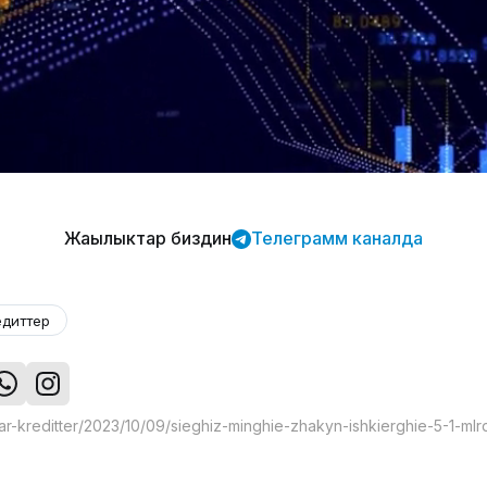
Жаңылыктар биздин
Телеграмм каналда
едиттер