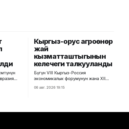
т
Кыргыз-орус агроөнөр
л
жай
кызматташтыгынын
елди
келечеги талкууланды
мөтүнүн
Бүгүн VIII Кыргыз-Россия
Евразия
экономикалык форумунун жана XII
езектеги
Кыргыз-Россия аймактар аралык
06 авг. 2026 19:15
гызстанга
конференциясынын алкагында "Айыл
чарба тармагындагы кыргыз-орус
кызматташтыгынын келечеги" аттуу
рун басары
панелдик сессия өттү. Бул тууралуу
ды.
Айыл чарба министрлигинин басма сөз
ешинин
кызматынан билдиришти. Иш-чарада
т күндөрү
Суу ресурстары, айыл чарба жана