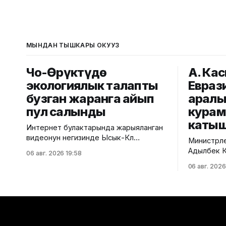
МЫНДАН ТЫШКАРЫ ОКУҢУЗ
Чоң-Өрүктүдө
А. Ка
экологиялык талапты
Евраз
бузган жаранга айып
аралы
пул салынды
кура
каты
Интернет булактарында жарыяланган
видеонун негизинде Ысык-Көл
Министрле
облусунун Чоң-Өрүктү айылында
Адылбек Ка
06 авг. 2026 19:58
таштанды калдыктарын
аралык ке
06 авг. 2026
белгиленбеген жерге төгүү фактысы
курамдагы
аныкталды. Бул тууралуу Жаратылыш
тууралуу Ө
ресурстары, экология жана
кызматынан б
техникалык көзөмөл министрлигинен
алдында Е
билдиришти. Маалыматка ылайык,
мамлекетт
Экологиялык жана техникалык көзөмөл
расмий то