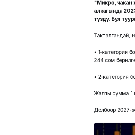
"Микро, чакан
алкагында 2023
түздү. Бул туу
Такталгандай, н
• 1-категория б
244 сом берилге
• 2-категория б
Жалпы сумма 1 
Долбоор 2027-