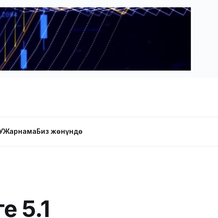
У
Жарнама
Биз жөнүндө
е 5.1