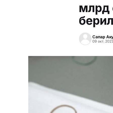
млрд 
бери
Сапар Ак
09 окт. 2023