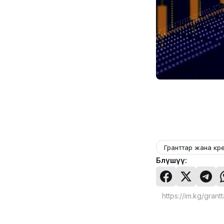
Гранттар жана кр
Бөлүшүү: