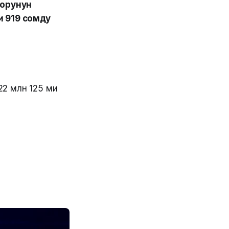
оорунун
ң 919 сомду
22 млн 125 миң