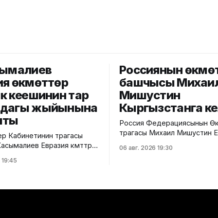
сымалиев
Россиянын өкмө
ия өкмөттөр
башчысы Михаи
к кеңешинин тар
Мишустин
мдагы жыйынына
Кыргызстанга к
шты
Россия Федерациясынын Өк
төрагасы Михаил Мишустин 
р Кабинетинин төрагасы
өкмөттөр аралык кеңешинин к
сымалиев Евразия өкмөттөр
06 авг. 2026 19:30
жыйынына катышуу үчүн Кыр
ңешинин (ЕӨАК) тар
 19:45
келди. Аны Ысык-Көл эл аралык
 жыйынына катышты. Бул
аэропортунан Министрлер
кмөттүн басма сөз
Кабинетинин Төрагасынын о
илдиришти. Жыйындын
Эрлист Акунбеков тосуп ал
АЭБге мүчө
Евразия өкмөттөр аралык кең
ердин өкмөт башчыларын
кезектеги жыйыны 6-7-авгус
суп алуу аземи жана