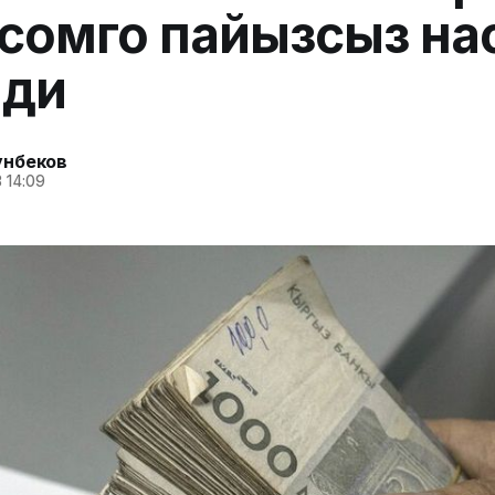
сомго пайызсыз на
лди
унбеков
 14:09