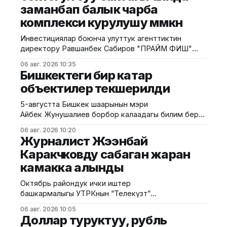
заманбап балык чарба
комплекси курулушу мүмкүн
Инвестициялар боюнча улуттук агенттиктин
директору Равшанбек Сабиров "ПРАЙМ ФИШ"
ЖЧКсынын өкүлү Жыргалбек Орозалиев жана
06 авг. 2026 10:35
Түркия Республикасынын аквамаданият боюнча
Бишкектеги бир катар
инженери Эрдем Фарух менен жолугушту.
объектилер текшерилди
Агенттикттин маалыматына ылайык, жолугушууда
Токтогул суу сактагычында толук өндүрүштүк
5-августта Бишкек шаарынын мэри
циклди камтыган аквамаданият кластерин түзүү
Айбек Жунушалиев борбор калаадагы билим берүү
боюнча инвестициялык долбоор сунушталды.
мекемелерин жана жол-транспорт
Долбоордун алкагында балык өстүрүү, тоют
06 авг. 2026 10:20
инфраструктурасынын объектилерин кыдыруу
Журналист Жээнбай
өндүрүү, продукцияны
аркылуу алардын курулуш жана оңдоо иштеринин
Каракүчүковду сабаган жаран
жүрүшүн жеринен текшерди. Бул тууралуу Бишкек
камакка алынды
шаардык мэриясынан билдиришти. Маалыматка
караганда, алгачкы текшерилген объект №57
Октябрь райондук ички иштер
жалпы орто билим берүү мектеби болду. Бул
башкармалыгы УТРКнын “Телекүзөт”
жерде Капиталдык курулуш башкармалыгы
программасынын редактору Жээбай
06 авг. 2026 10:05
Каракүчүковго кол салууга шектелген жаранды
Доллар туруктуу, рубль
кармаганын билдирди. Маалыматка ылайык, окуя