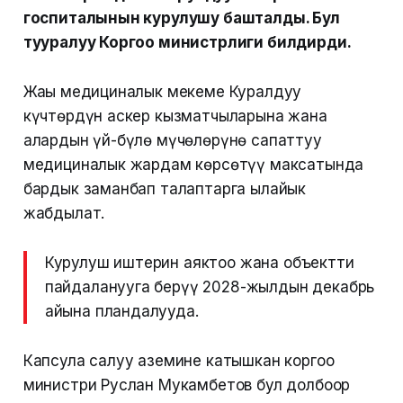
госпиталынын курулушу башталды. Бул
тууралуу Коргоо министрлиги билдирди.
Жаңы медициналык мекеме Куралдуу
күчтөрдүн аскер кызматчыларына жана
алардын үй-бүлө мүчөлөрүнө сапаттуу
медициналык жардам көрсөтүү максатында
бардык заманбап талаптарга ылайык
жабдылат.
Курулуш иштерин аяктоо жана объектти
пайдаланууга берүү 2028-жылдын декабрь
айына пландалууда.
Капсула салуу аземине катышкан коргоо
министри Руслан Мукамбетов бул долбоор