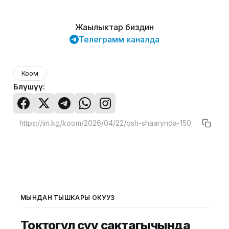
Жаңылыктар биздин
Телеграмм каналда
Коом
Бөлүшүү:
МЫНДАН ТЫШКАРЫ ОКУҢУЗ
Токтогул суу сактагычында