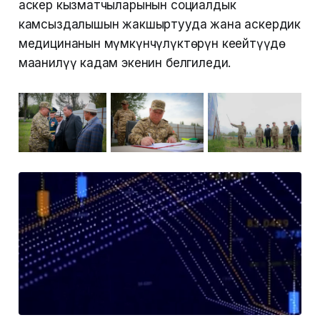
аскер кызматчыларынын социалдык
камсыздалышын жакшыртууда жана аскердик
медицинанын мүмкүнчүлүктөрүн кеңейтүүдө
маанилүү кадам экенин белгиледи.