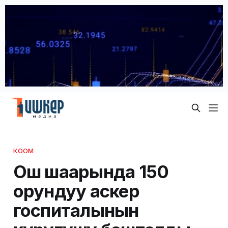
КООМ
Ош шаарында 150
орундуу аскер
госпиталынын