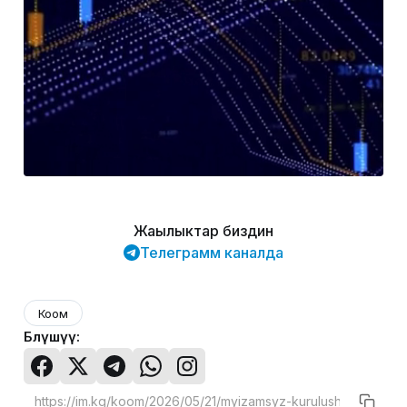
Жаңылыктар биздин
Телеграмм каналда
Коом
Бөлүшүү: