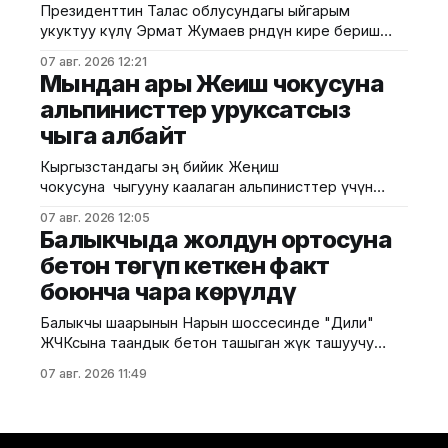
Президенттин Талас облусундагы ыйгарым
алдамчылык үчүн соттолгон компаниялар
укуктуу өкүлү Эрмат Жумаев өрөөндүн кире бериш
аймагында ишке ашырылып жаткан долбоорлор
07 авг. 2026 12:21
менен таанышты. Бул тууралуу аймактык
Мындан ары Жеңиш чокусуна
өкүлчүлүктөн билдиришти. Маалыматка ылайык, ал
альпинисттер уруксатсыз
туристтер жана меймандар үчүн курулуп жаткан
чыга албайт
"рест-поинттин" курулушу, арканы жаңылоо жана
жарыктандыруу тутумун орнотуу иштерин көрүп
Кыргызстандагы эң бийик Жеңиш
чыкты. Жаңы курулуп жаткан эс
чокусуна чыгууну каалаган альпинисттер үчүн
уруксат берүү системасы киргизилет. Бул
07 авг. 2026 12:05
тууралуу Туризмди өнүктүрүү боюнча мамлекеттик
Балыкчыда жолдун ортосуна
агенттик билдирди. Жаңы тартипке ылайык, эми ар
бетон төгүп кеткен факт
бир альпинист чокуга чыгуудан мурда расмий
боюнча чара көрүлдү
уруксат алышы керек. Алгач мындай уруксаттар
жогорку даярдыктагы 20га жакын альпинистке
Балыкчы шаарынын Нарын шоссесинде "Дили"
берилери пландалууда. Бул чечим 2025-жылы
ЖЧКсына таандык бетон ташыган жүк ташуучу
Жеңиш
унаа 6-августта жолдун ортосуна бетон төгүп
07 авг. 2026 11:49
кеткен. Бул тууралуу калаа мэриясынын басма сөз
кызматы билдирди. Окуядан кийин шаар мэриясы
тарабынан ыкчам чаралар көрүлүп, "Тазалык"
муниципалдык ишканасынын кызматкерлери төгүлгөн