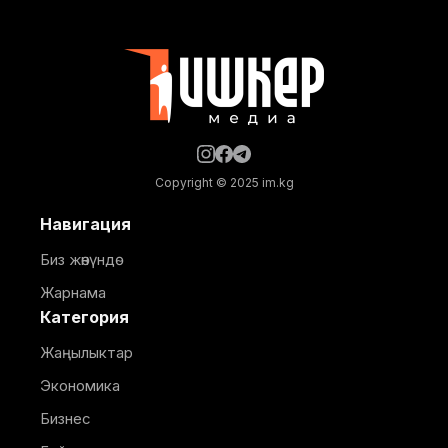
бетонду толугу менен тазалашты. Аталган мыйзам
Copyright © 2025 im.kg
Навигация
Биз жөнүндө
Жарнама
Категория
Жаңылыктар
Экономика
Бизнес