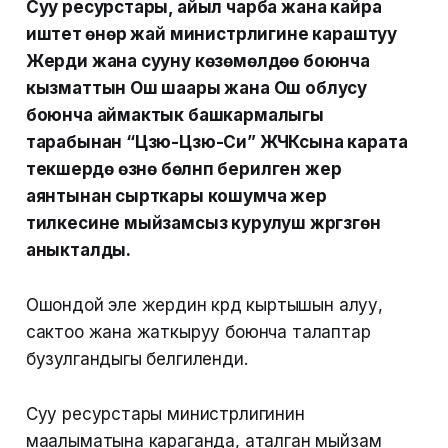
Суу ресурстары, айыл чарба жана кайра
иштетүү өнөр жай министрлигине караштуу
Жерди жана сууну көзөмөлдөө боюнча
кызматтын Ош шаары жана Ош облусу
боюнча аймактык башкармалыгы
тарабынан “Цзю-Цзю-Си” ЖЧКсына карата
текшерүүдө өзүнө бөлүнүп берилген жер
аянтынан сырткары кошумча жер
тилкесине мыйзамсыз курулуш жүргүзгөнү
аныкталды.
Ошондой эле жердин күрдүү кыртышын алуу,
сактоо жана жаткыруу боюнча талаптар
бузулгандыгы белгиленди.
Суу ресурстары министрлигинин
маалыматына караганда, аталган мыйзам