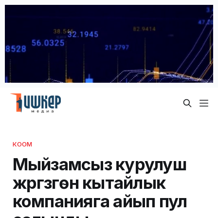
КООМ
Мыйзамсыз курулуш
жүргүзгөн кытайлык
компанияга айып пул