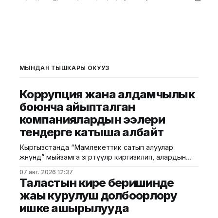
МЫНДАН ТЫШКАРЫ ОКУҢУЗ
Коррупция жана алдамчылык
боюнча айыпталган
компаниялардын ээлери
тендерге катыша албайт
Кыргызстанда “Мамлекеттик сатып алуулар
жөнүндө” мыйзамга өзгөртүүлөр киргизилип, алардын
негизги бөлүгү 2027-жылдын 1-январынан тартып
07 авг. 2026 12:37
күчүнө кирет. Жаңы эрежелерге ылайык,
Таластын кире беришинде
мамлекеттик сатып алуулардын ыкмасы үчөө гана
жаңы курулуш долбоорлору
болот: ачык тендер, баа сунуштарын суроо жана
ишке ашырылууда
бир булактан сатып алуу. Мыйзам коррупцияга
каршы талаптарды да күчөтөт. Коррупция жана