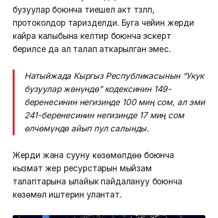
бузуулар боюнча тиешелүү акт түзүлүп,
протоколдор таризделди. Буга чейин жерди
кайра калыбына келтирүү боюнча эскертүү
берилсе да ал талап аткарылган эмес.
Натыйжада Кыргыз Республикасынын “Укук
бузуулар жөнүндө” кодексинин 149-
беренесинин негизинде 100 миң сом, ал эми
241-беренесинин негизинде 17 миң сом
өлчөмүндө айып пул салынды.
Жерди жана сууну көзөмөлдөө боюнча
кызмат жер ресурстарын мыйзам
талаптарына ылайык пайдалануу боюнча
көзөмөл иштерин улантат.