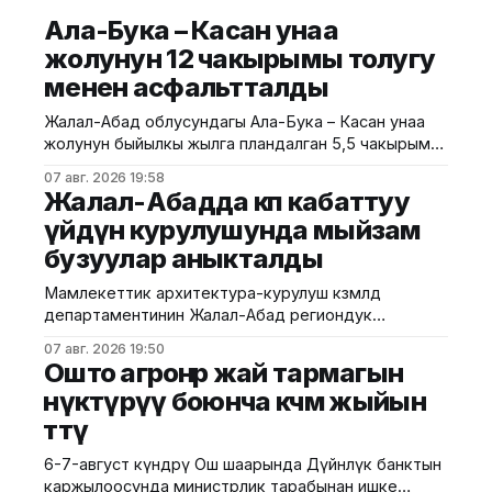
Ала-Бука – Касан унаа
жолунун 12 чакырымы толугу
менен асфальтталды
Жалал-Абад облусундагы Ала-Бука – Касан унаа
жолунун быйылкы жылга пландалган 5,5 чакырым
тилкесине асфальт-бетон төшөө иштери толугу менен
07 авг. 2026 19:58
аяктады. Транспорт жана коммуникациялар
Жалал-Абадда көп кабаттуу
министрлигинин маалыматына ылайык, жол куруу
үйдүн курулушунда мыйзам
иштери №17 Жол эксплуатациялоо мекемеси
бузуулар аныкталды
тарабынан белгиленген графикке ылайык,
курулуштун сапат талаптарын сактоо менен
Мамлекеттик архитектура-курулуш көзөмөлдөө
жүргүзүлдү. Аталган жолдун жалпы 12 чакырымына
департаментинин Жалал-Абад региондук
башкармалыгы шаардагы көп кабаттуу турак жайга
07 авг. 2026 19:50
текшерүү жүргүздү. Бул тууралуу Курулуш
Ошто агроөнөр жай тармагын
министрлигинин басма сөз кызматы билдирди.
өнүктүрүү боюнча көчмө жыйын
Маалыматка ылайык, текшерүү Байзаков көчөсү, 46
өттү
дарегинде курулуп жаткан объектте өткөрүлүп,
техникалык талаптардын бузулганы аныкталды.
6-7-август күндөрү Ош шаарында Дүйнөлүк банктын
Белгиленгендей, курулуш иштери бекитилген
каржылоосунда министрлик тарабынан ишке
долбоордук документациядан четтөө менен