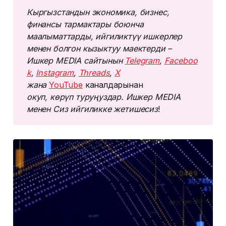
Кыргызстандын экономика, бизнес, 
финансы тармактары боюнча 
маалыматтарды, ийгиликтүү ишкерлер 
менен болгон кызыктуу маектерди – 
Ишкер MEDIA сайтынын 
Telegram
, 
Faceboo
k
, 
Instagram
, 
Threads
, 
Х
жана 
YouTube
каналдарынан
окуп, көрүп туруңуздар. Ишкер MEDIA 
менен Сиз ийгиликке жетишесиз
!