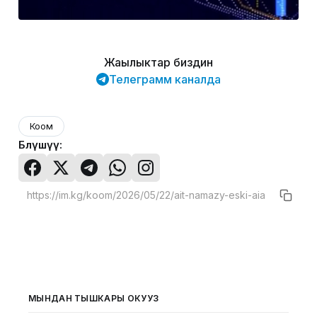
Жаңылыктар биздин
Телеграмм каналда
Коом
Бөлүшүү:
МЫНДАН ТЫШКАРЫ ОКУҢУЗ