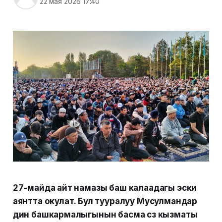
22 мая 2026 17:40
27-майда айт намазы баш калаадагы эски
аянтта окулат. Бул тууралуу Мусулмандар
дин башкармалыгынын басма сөз кызматы