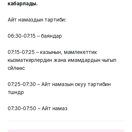
кабарлады.
Айт намаздын тартиби:
06:30-07:15 – баяндар
07:15-07:25 – казынын, мамлекеттик
кызматкерлердин жана имамдардын чыгып
сүйлөөсү
07:25-07:30 – Айт намазын окуу тартибин
түшүндүрүү
07:30-07:50 – Айт намаз