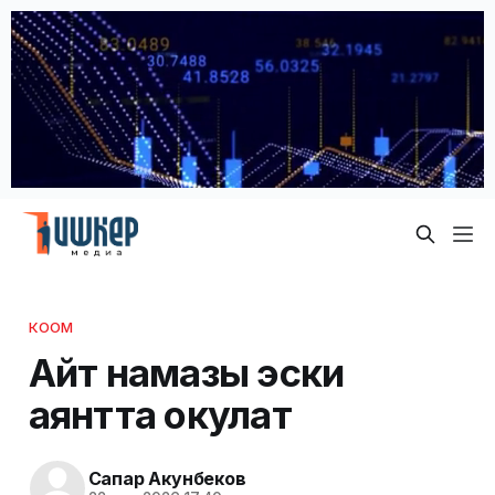
КООМ
Айт намазы эски
аянтта окулат
Сапар Акунбеков