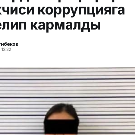
чиси коррупцияга
елип кармалды
унбеков
 12:32