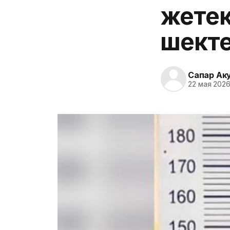
жетек
шект
Сапар Ак
22 мая 2026