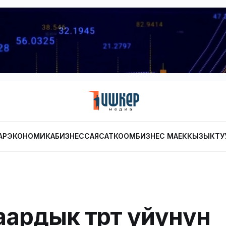
АР
ЭКОНОМИКА
БИЗНЕС
САЯСАТ
КООМ
БИЗНЕС МАЕК
КЫЗЫКТУ
ардык төрөт үйүнүн