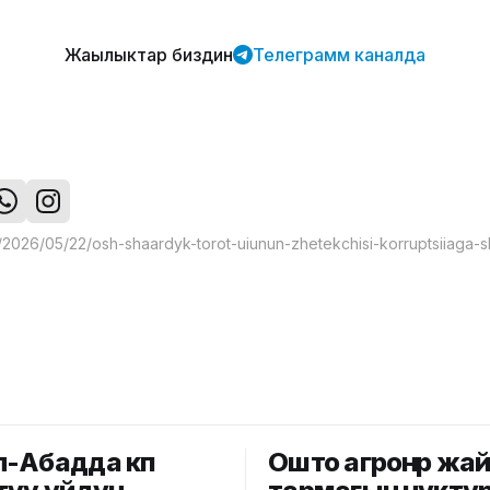
Жаңылыктар биздин
Телеграмм каналда
-Абадда көп
Ошто агроөнөр жа