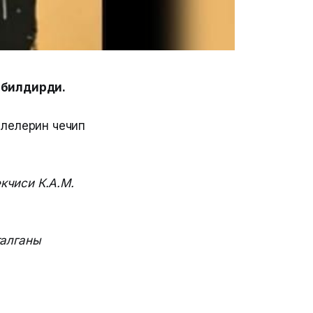
 билдирди.
елелерин чечип
кчиси К.А.М.
талганы