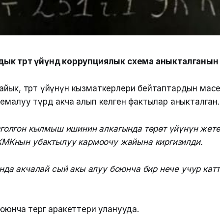
к төрөт үйүндө коррупциялык схема аныкталганын
йык, төрөт үйүнүн кызматкерлери бейтаптардын мас
емалуу түрдө акча алып келген фактылар аныкталган.
голгон кылмыш ишинин алкагында төрөт үйүнүн жете
КМКнын убактылуу кармоочу жайына киргизилди.
нда акчалай сый акы алуу боюнча бир нече учур кат
оюнча тергөө аракеттери уланууда.