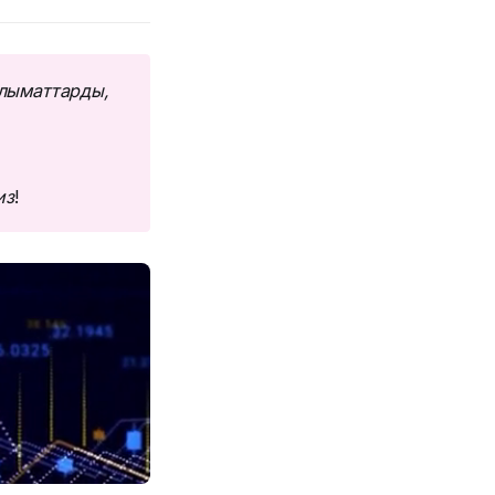
лыматтарды, 
из
!