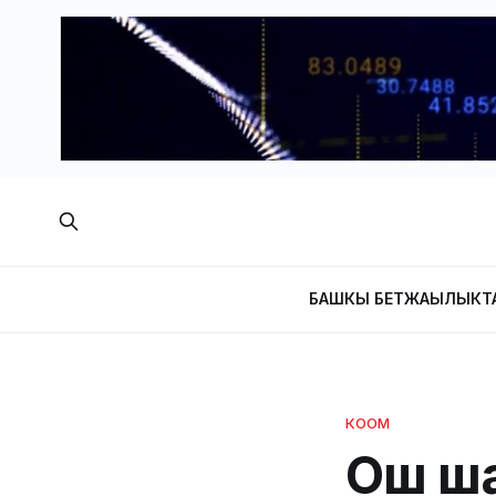
БАШКЫ БЕТ
ЖАҢЫЛЫКТ
КООМ
Ош ша