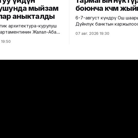
туу үйдүн
тармагын өнүктү
ушунда мыйзам
боюнча көчмө жый
лар аныкталды
6-7-август күндөрү Ош шаа
Дүйнөлүк банктын каржылоо
ик архитектура-курулуш
министрлик тарабынан ишк
 департаментинин Жалал-Абад
07 авг. 2026 19:30
ашырылып жаткан "Ош облу
 башкармалыгы шаардагы
 19:50
жана Ош шаарынын аймакты
уу турак жайга текшерүү
экономикалык өнүгүүсү" до
 Бул тууралуу Курулуш
алкагында Өндүрүмдүү өнөктө
гинин басма сөз кызматы
комитетинин көчмө жыйыны өтт
,
тууралуу Айыл чарба минис
айзаков көчөсү, 46
билдиришти. Жыйынга министрдин
 курулуп жаткан объектте
орун басары Мирбек Дүйше
 техникалык талаптардын
Комитеттин мүчөлөрү катышты. Кө
 аныкталды.
жыйындын
ендей, курулуш иштери
н долбоордук
циядан четтөө менен
өн. Ошондой эле