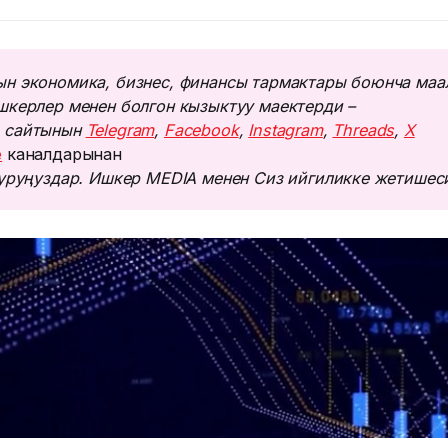
н экономика, бизнес, финансы тармактары боюнча маа
шкерлер менен болгон кызыктуу маектерди – 
 сайтынын 
Telegram
, 
Facebook
, 
Instagram
, 
Threads
, 
Х
e
каналдарынан
туруңуздар. Ишкер MEDIA менен Сиз ийгиликке жетишес