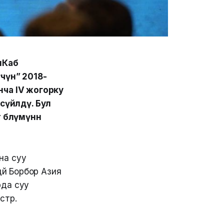
нКаб
үчүн” 2018-
ча IV жогорку
үйлөдү. Бул
бөлүмүнөн
на суу
өй Борбор Азия
рда суу
стр.