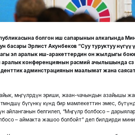
публикасына болгон иш сапарынын алкагында Ми
ун басары Эрлист Акунбеков “Суу туруктуу өнүгүү 
гы эл аралык иш-аракеттердин он жылдыгы боюн
 аралык конференциянын расмий ачылышында сөз с
иденттик админстрациянын маалымат жана саясат 
йык, мөңгүлөрдүн эриши, жаан-чачындын азайышы жа
өмөндөшү бүгүнкү күндө бир мамлекеттин эмес, бүтүнд
йүнө айланганын белгилеп, “Мөңгүлөр болбосо – дарыяла
олбосо – аймакта жашоо болбойт” деп билдирди мини