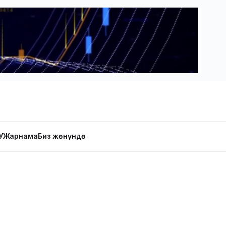
У
Жарнама
Биз жөнүндө