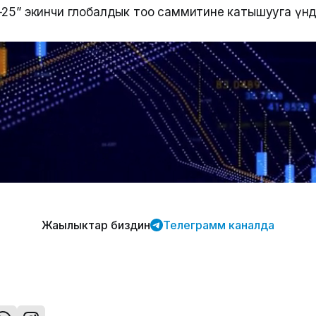
+25” экинчи глобалдык тоо саммитине катышууга үндө
Жаңылыктар биздин
Телеграмм каналда