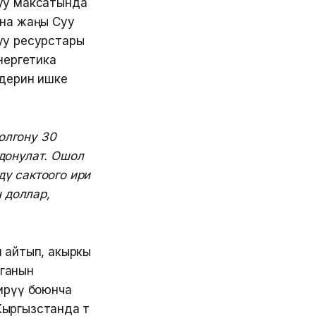
уу максатында
ана жаңы Суу
уу ресурстары
энергетика
мдерин ишке
олгону 30
донулат. Ошол
ү сактоого ири
 доллар,
 айтып, акыркы
рганын
тирүү боюнча
ргызстанда өтө