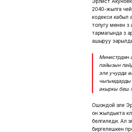
Эрлист Акунбек
2040-жылга чей
кодекси кабыл 
толугу менен өз
тармагында өз 
ашыруу зарылды
Министрдин 
пайызын пайд
эле учурда ө
чыгымдарды 
акыркы беш 
Ошондой эле Эр
он жылдыкта көл
белгиледи. Ал э
биргелешкен пр