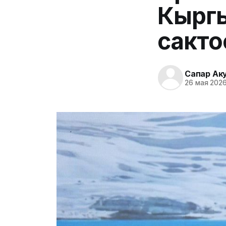
Кыргы
сакто
Сапар Ак
26 мая 2026