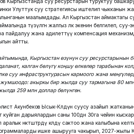
ов Кыргызстанда суу ресурстарын туруктуу башкар
инки Улуттук суу стратегиясы иштелип чыкканын ж
алынганын маалымдады. Ал Кыргызстан аймактагы с
 аймагында түзүлгөн жалгыз өлкө экенин белгилеп, суу-
ара пайдалуу жана адилеттүү компенсация механиз
гын айтты.
айтымында, Кыргызстан өзүнүн суу ресурстарынын б
аланат, калган бөлүгү коңшу өлкөлөр тарабынан кол
лкө суу инфраструктурасын кармоого жана мөңгүлөрд
жумшоодо: акыркы бир жылда суу тармагына 80 млн
жылда 259 млн доллар бөлүнгөн.
лист Акунбеков Ысык-Көлдүн суусу азайып жатканын
гө куйган дарыялардын саны 100дөн 30га чейин кыска
л аралык өнөктөштөрдү көлдү сактоо жана калыбына кел
ограммаларды ишке ашырууга чакырып, 2027-жылы Кы