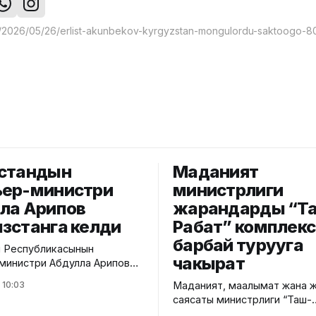
стандын
Маданият
ер-министри
министрлиги
ла Арипов
жарандарды “Т
зстанга келди
Рабат” комплек
барбай турууга
 Республикасынын
чакырат
инистри Абдулла Арипов
кмөттөр аралык кеңешинин
 10:03
Маданият, маалымат жана 
 жыйынына катышуу үчүн
саясаты министрлиги “Таш-
спубликасына келди. Бул
Рабат” тарыхый-архитекту