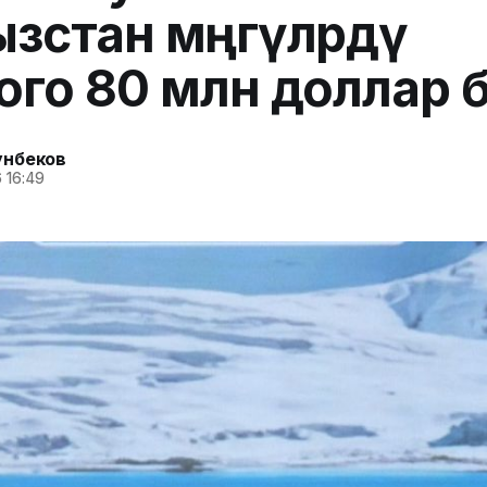
зстан мөңгүлөрдү
ого 80 млн доллар бө
унбеков
 16:49