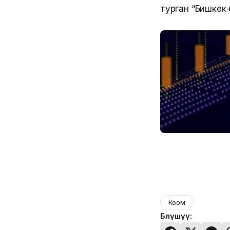
турган “Бишкек
Коом
Бөлүшүү: