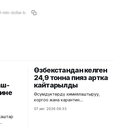
Өзбекстандан келген
24,9 тонна пияз артка
аш-
кайтарылды
сине
Өсүмдүктөрдү химиялаштыруу,
коргоо жана карантин
департаментинин Жалал-Абад
07 авг. 2026 09:33
башкармалыгы тарабынан "Кең-Сай
жаштар
автожолу" карантиндик
фитосанитардык көзөмөл өткөрүү
ралык
пунктунда Өзбекстан