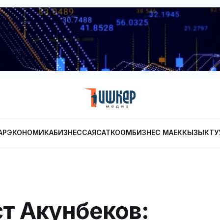
АР
ЭКОНОМИКА
БИЗНЕС
САЯСАТ
КООМ
БИЗНЕС МАЕК
КЫЗЫКТУ
т Акунбеков: