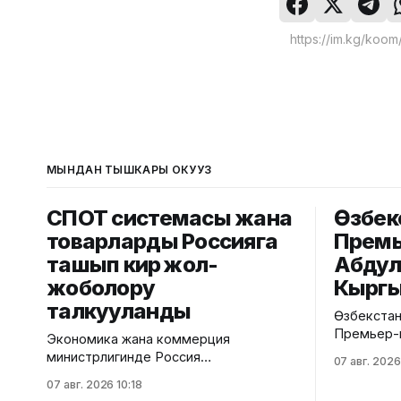
МЫНДАН ТЫШКАРЫ ОКУҢУЗ
СПОТ системасы жана
Өзбек
товарларды Россияга
Премь
ташып кирүү жол-
Абдул
жоболору
Кыргы
талкууланды
Өзбекстан
Премьер-м
Экономика жана коммерция
Евразия ө
министрлигинде Россия
07 авг. 2026
кезектеги
Федерациясынын делегациясы менен
07 авг. 2026 10:18
Кыргыз Ре
ата мекендик жеңил өнөр жай