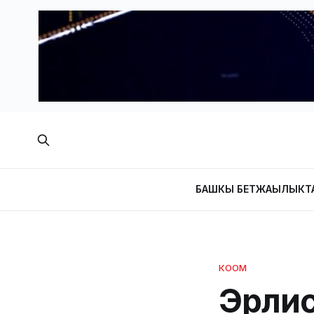
БАШКЫ БЕТ
ЖАҢЫЛЫКТ
КООМ
Эрлис