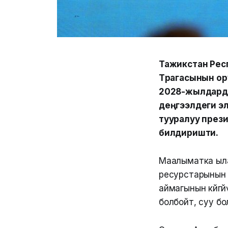
Тажикстан Рес
Төрагасынын ор
2028-жылдарда
деңгээлдеги эл
тууралуу през
билдиришти.
Маалыматка ыла
ресурстарынын т
аймагынын көйгө
болбойт, суу б