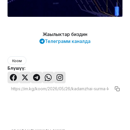
Жаңылыктар биздин
Телеграмм каналда
Коом
Бөлүшүү: