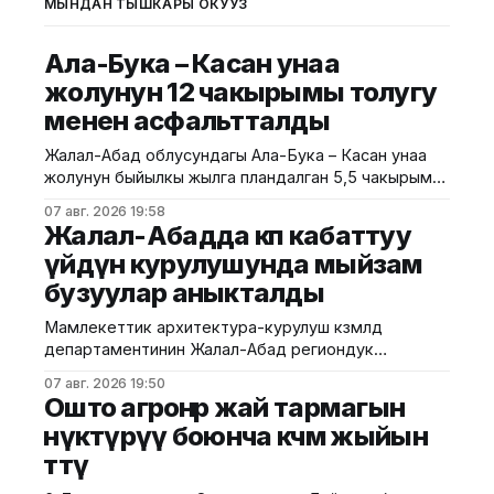
МЫНДАН ТЫШКАРЫ ОКУҢУЗ
Ала-Бука – Касан унаа
жолунун 12 чакырымы толугу
менен асфальтталды
Жалал-Абад облусундагы Ала-Бука – Касан унаа
жолунун быйылкы жылга пландалган 5,5 чакырым
тилкесине асфальт-бетон төшөө иштери толугу менен
07 авг. 2026 19:58
аяктады. Транспорт жана коммуникациялар
Жалал-Абадда көп кабаттуу
министрлигинин маалыматына ылайык, жол куруу
үйдүн курулушунда мыйзам
иштери №17 Жол эксплуатациялоо мекемеси
бузуулар аныкталды
тарабынан белгиленген графикке ылайык,
курулуштун сапат талаптарын сактоо менен
Мамлекеттик архитектура-курулуш көзөмөлдөө
жүргүзүлдү. Аталган жолдун жалпы 12 чакырымына
департаментинин Жалал-Абад региондук
башкармалыгы шаардагы көп кабаттуу турак жайга
07 авг. 2026 19:50
текшерүү жүргүздү. Бул тууралуу Курулуш
Ошто агроөнөр жай тармагын
министрлигинин басма сөз кызматы билдирди.
өнүктүрүү боюнча көчмө жыйын
Маалыматка ылайык, текшерүү Байзаков көчөсү, 46
өттү
дарегинде курулуп жаткан объектте өткөрүлүп,
техникалык талаптардын бузулганы аныкталды.