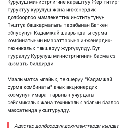
Курулуш министрлигине караштуу Жер титирөөгө
туруктуу курулуш жана инженердик
долбоорлоо мамлекеттик институтунун
Түштүк башкармалыгы тарабынан Баткен
облусунун Кадамжай шаарындагы сурма
комбинатынын имараттарына инженердик-
техникалык текшерүү жүргүзүлдү. Бул
тууралуу Курулуш министрлигинин басма сөз
кызматы билдирди.
Маалыматка ылайык, текшерүү "Кадамжай
сурма комбинаты" ачык акционердик
коомунун имараттарынын учурдагы
сейсмикалык жана техникалык абалын баалоо
максатында уюштурулду.
Адистер долбоордук документтерди кылдат