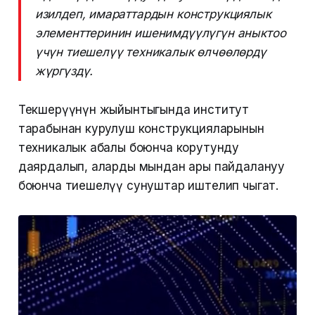
изилдеп, имараттардын конструкциялык
элементтеринин ишенимдүүлүгүн аныктоо
үчүн тиешелүү техникалык өлчөөлөрдү
жүргүздү.
Текшерүүнүн жыйынтыгында институт
тарабынан курулуш конструкцияларынын
техникалык абалы боюнча корутунду
даярдалып, аларды мындан ары пайдалануу
боюнча тиешелүү сунуштар иштелип чыгат.