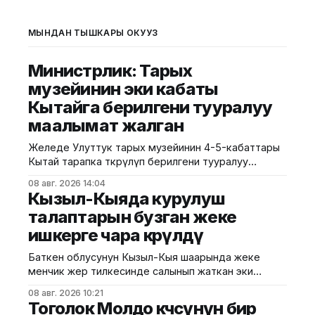
МЫНДАН ТЫШКАРЫ ОКУҢУЗ
Министрлик: Тарых
музейинин эки кабаты
Кытайга берилгени тууралуу
маалымат жалган
Желеде Улуттук тарых музейинин 4-5-кабаттары
Кытай тарапка өткөрүлүп берилгени тууралуу
тараган маалыматтын чындыкка дал келбесин
08 авг. 2026 14:04
Маданият, маалымат жана жаштар саясаты
Кызыл-Кыяда курулуш
министрлиги билдирди. Министрликтин
талаптарын бузган жеке
маалыматына караганда, музейдин эч бир бөлүгү
ишкерге чара көрүлдү
чет өлкөлүк мекемелерге менчикке, ижарага же
туруктуу пайдаланууга берилген эмес.
Баткен облусунун Кызыл-Кыя шаарында жеке
Белгилегендей, “Гармония сулуулукту жаратат:
менчик жер тилкесинде салынып жаткан эки
Байыркы Кытай цивилизациясынын көркөм өнөр
кабаттуу соода борборунун курулушунда мыйзам
08 авг. 2026 10:21
бузуулар аныкталды. Бул тууралуу Курулуш,
Тоголок Молдо көчөсүнүн бир
архитектура жана турак жай-коммуналдык чарба