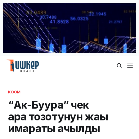
КООМ
“Ак-Буура” чек
ара тозотунун жаңы
имараты ачылды