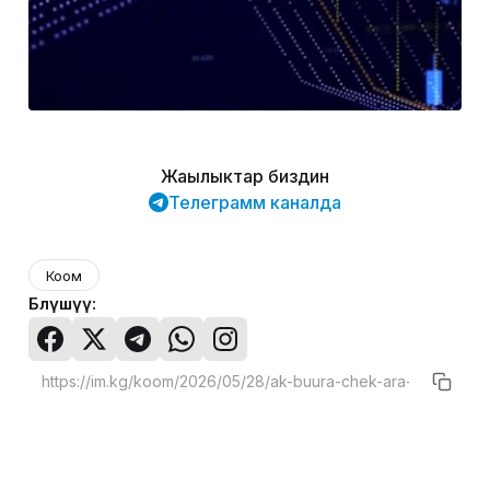
Жаңылыктар биздин
Телеграмм каналда
Коом
Бөлүшүү: