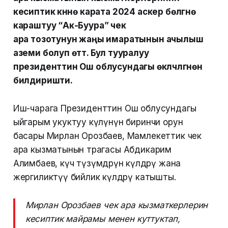
кесиптик күнүнө карата 2024 аскер бөлүгүнө
караштуу “Ак-Буура” чек
ара тозотунун жаңы имаратынын ачылыш
аземи болуп өттү. Бул тууралуу
президенттин Ош облусундагы өкүлчүлүгүнөн
билдиришти.
Иш-чарага Президенттин Ош облусундагы
ыйгарым укуктуу өкүлүнүн биринчи орун
басары Мирлан Орозбаев, Мамлекеттик чек
ара кызматынын төрагасы Абдикарим
Алимбаев, күч түзүмдөрүн өкүлдөрү жана
жергиликтүү бийлик өкүлдөрү катышты.
Мирлан Орозбаев чек ара кызматкерлерин
кесиптик майрамы менен куттуктап,