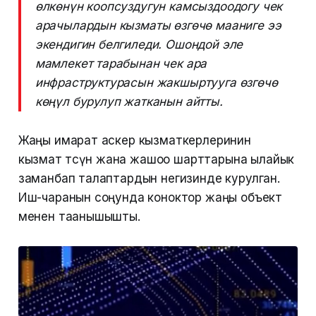
өлкөнүн коопсуздугун камсыздоодогу чек
арачылардын кызматы өзгөчө мааниге ээ
экендигин белгиледи. Ошондой эле
мамлекет тарабынан чек ара
инфраструктурасын жакшыртууга өзгөчө
көңүл бурулуп жатканын айтты.
Жаңы имарат аскер кызматкерлеринин
кызмат өтөөсүнө жана жашоо шарттарына ылайык
заманбап талаптардын негизинде курулган.
Иш-чаранын соңунда коноктор жаңы объект
менен таанышышты.