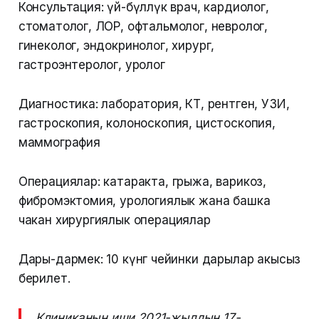
Консультация: үй-бүлөлүк врач, кардиолог,
стоматолог, ЛОР, офтальмолог, невролог,
гинеколог, эндокринолог, хирург,
гастроэнтеролог, уролог
Диагностика: лаборатория, КТ, рентген, УЗИ,
гастроскопия, колоноскопия, цистоскопия,
маммография
Операциялар: катаракта, грыжа, варикоз,
фибромэктомия, урологиялык жана башка
чакан хирургиялык операциялар
Дары-дармек: 10 күнгө чейинки дарылар акысыз
берилет.
Клиниканын иши 2021-жылдын 17-