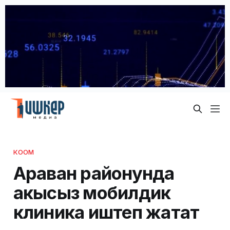
КООМ
Араван районунда
акысыз мобилдик
клиника иштеп жатат