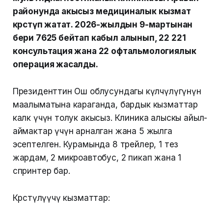
районунда акысыз медициналык кызмат
көрсөтүп жатат. 2026-жылдын 9-мартынан
бери 7625 бейтап кабыл алынып, 22 221
консультация жана 22 офтальмологиялык
операция жасалды.
Президенттин Ош облусундагы өкүлчүлүгүнүн
маалыматына караганда, бардык кызматтар
калк үчүн толук акысыз. Клиника алыскы айыл-
аймактар үчүн арналган жана 5 жылга
эсептелген. Курамында 8 трейлер, 1 тез
жардам, 2 микроавтобус, 2 пикап жана 1
спринтер бар.
Көрсөтүлүүчү кызматтар: