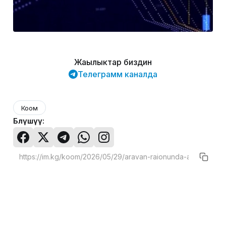
Жаңылыктар биздин
Телеграмм каналда
Коом
Бөлүшүү: