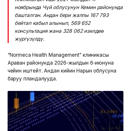
ноябрында Чүй облусунун Кемин районунда
башталган. Андан бери жалпы 167 793
бейтап кабыл алынып, 569 652
консультация жана 328 062 изилдөө
жүргүзүлдү.
“Normeca Health Management” клиникасы
Араван районунда 2026-жылдын 6-июнуна
чейин иштейт. Андан кийин Нарын облусуна
баруу пландалууда.