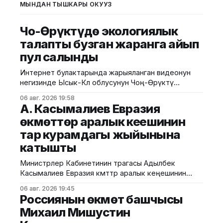
МЫНДАН ТЫШКАРЫ ОКУҢУЗ
Чоң-Өрүктүдө экологиялык
талапты бузган жаранга айып
пул салынды
Интернет булактарында жарыяланган видеонун
негизинде Ысык-Көл облусунун Чоң-Өрүктү
айылында таштанды калдыктарын белгиленбеген
06 авг. 2026 19:58
жерге төгүү фактысы аныкталды. Бул тууралуу
А. Касымалиев Евразия
Жаратылыш ресурстары, экология жана
өкмөттөр аралык кеңешинин
техникалык көзөмөл министрлигинен билдиришти.
тар курамдагы жыйынына
Маалыматка ылайык, Экологиялык жана
техникалык көзөмөл кызматынын Ысык-Көл
катышты
регионалдык башкармалыгынын тескөөчүлөрү
жүргүзгөн текшерүүдө экологиялык талаптарды
Министрлер Кабинетинин төрагасы Адылбек
бузган жаран аныкталган. Жыйынтыгында "Укук
Касымалиев Евразия өкмөттөр аралык кеңешинин
(ЕӨАК) тар курамдагы жыйынына катышты. Бул
06 авг. 2026 19:45
тууралуу Өкмөттүн басма сөз кызматынан
Россиянын өкмөт башчысы
билдиришти. Жыйындын алдында ЕАЭБге мүчө
Михаил Мишустин
мамлекеттердин өкмөт башчыларын расмий тосуп
алуу аземи жана биргелешкен сүрөткө түшүү иш-