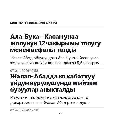
МЫНДАН ТЫШКАРЫ ОКУҢУЗ
Ала-Бука – Касан унаа
жолунун 12 чакырымы толугу
менен асфальтталды
Жалал-Абад облусундагы Ала-Бука – Касан унаа
жолунун быйылкы жылга пландалган 5,5 чакырым
тилкесине асфальт-бетон төшөө иштери толугу менен
07 авг. 2026 19:58
аяктады. Транспорт жана коммуникациялар
Жалал-Абадда көп кабаттуу
министрлигинин маалыматына ылайык, жол куруу
үйдүн курулушунда мыйзам
иштери №17 Жол эксплуатациялоо мекемеси
бузуулар аныкталды
тарабынан белгиленген графикке ылайык,
курулуштун сапат талаптарын сактоо менен
Мамлекеттик архитектура-курулуш көзөмөлдөө
жүргүзүлдү. Аталган жолдун жалпы 12 чакырымына
департаментинин Жалал-Абад региондук
башкармалыгы шаардагы көп кабаттуу турак жайга
07 авг. 2026 19:50
текшерүү жүргүздү. Бул тууралуу Курулуш