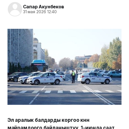
Сапар Акунбеков
31 мая 2026 12:40
Эл аралык балдарды коргоо күнүн
майрамдоого байланыштуу, 1-июнда саат