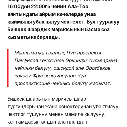
16:00дөн 22:00гө чейин Ала-Тоо
аянтындагы айрым көчөлөрдө унаа
кыймылы убактылуу чектелет. Бул тууралуу
Бишкек шаардык мэриясынын басма сөз
кызматы кабарлады.
Маалыматка ылайык, Чүй проспекти
Панфилов көчөсүнөн Эркиндик бульварына
чейинки бөлүгү, ошондой эле Орозбеков
көчөсү Фрунзе көчөсүнөн Чүй
проспектисине чейинки бөлүгү жабылат.
Бишкек шаарынын мэриясы шаар
тургундарынан жана конокторунан убактылуу
чектөөлөргө түшүнүү менен мамиле кылууну,
каттамдарын алдын ала пландап,