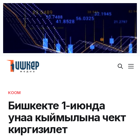
КООМ
Бишкекте 1-июнда
унаа кыймылына чектөө
киргизилет