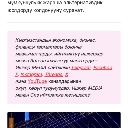
мүмкүнчүлүккө жараша альтернативдик
жолдорду колдонууну суранат.
Кыргызстандын экономика, бизнес, 
финансы тармактары боюнча 
маалыматтарды, ийгиликтүү ишкерлер 
менен болгон кызыктуу маектерди – 
Ишкер MEDIA сайтынын 
Telegram
, 
Faceboo
k
, 
Instagram
, 
Threads
, 
Х
жана 
YouTube
каналдарынан
окуп, көрүп туруңуздар. Ишкер MEDIA 
менен Сиз ийгиликке жетишесиз
!