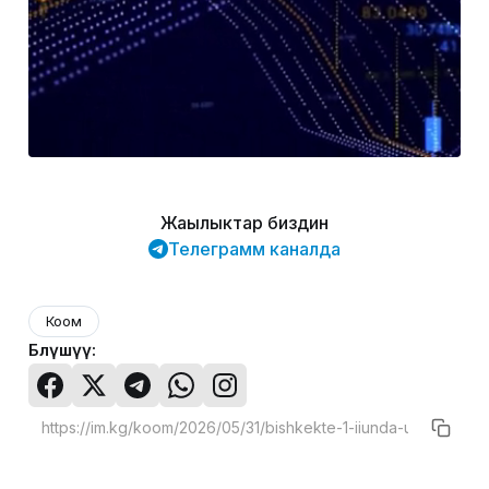
Жаңылыктар биздин
Телеграмм каналда
Коом
Бөлүшүү: