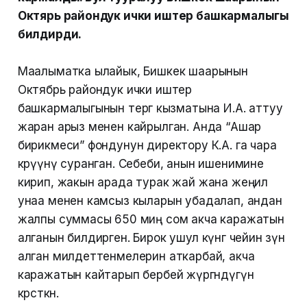
Октярь райондук ички иштер башкармалыгы
билдирди.
Маалыматка ылайык, Бишкек шаарынын
Октябрь райондук ички иштер
башкармалыгынын тергөө кызматына И.А. аттуу
жаран арыз менен кайрылган. Анда “Ашар
бирикмеси” фондунун директору К.А. га чара
көрүүнү суранган. Себеби, анын ишенимине
кирип, жакын арада турак жай жана жеңил
унаа менен камсыз кыларын убадалап, андан
жалпы суммасы 650 миң сом акча каражатын
алганын билдирген. Бирок ушул күнгө чейин өзүнө
алган милдеттенмелерин аткарбай, акча
каражатын кайтарып бербей жүргөндүгүн
көрсөткөн.