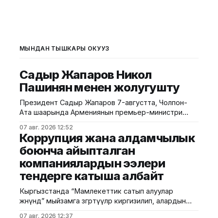
МЫНДАН ТЫШКАРЫ ОКУҢУЗ
Садыр Жапаров Никол
Пашинян менен жолугушту
Президент Садыр Жапаров 7-августта, Чолпон-
Ата шаарында Армениянын премьер-министри
Никол Пашинян менен жолугушту. Бул тууралуу
07 авг. 2026 12:52
президенттин расмий сайтына жарыяланды.
Коррупция жана алдамчылык
Маалыматка таянсак, жолугушууда эки тараптуу
боюнча айыпталган
мамилелерди өнүктүрүүнүн актуалдуу маселелери,
компаниялардын ээлери
соода-экономикалык жана инвестициялык
кызматташууну кеңейтүү, ошондой эле өз ара
тендерге катыша албайт
кызыкчылык жараткан аймактык жана эл аралык
күн тартибиндеги маселелер боюнча
Кыргызстанда “Мамлекеттик сатып алуулар
жөнүндө” мыйзамга өзгөртүүлөр киргизилип, алардын
негизги бөлүгү 2027-жылдын 1-январынан тартып
07 авг. 2026 12:37