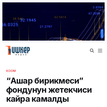
КООМ
“Ашар бирикмеси”
фондунун жетекчиси
кайра камалды