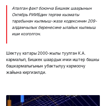
Аталган факт боюнча Бишкек шаарынын
Октябрь РИИБдин тергөө кызматы
тарабынан кылмыш-жаза кодексинин 209-
алдамчылык беренесине ылайык кылмыш
иши козголгон.
Шектүү катары 2000-жылы туулган К.А.
кармалып, Бишкек шаардык ички иштер башкы
башкармалыгынын убактылуу кармоочу
жайына киргизилди.