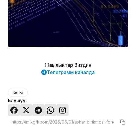
Жаңылыктар биздин
Телеграмм каналда
Коом
Бөлүшүү: