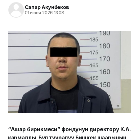
Сапар Акунбеков
01 июня 2026 13:08
“Ашар бирикмеси” фондунун директору К.А.
кармалды. Бул тууралуу Бишкек шаарынын