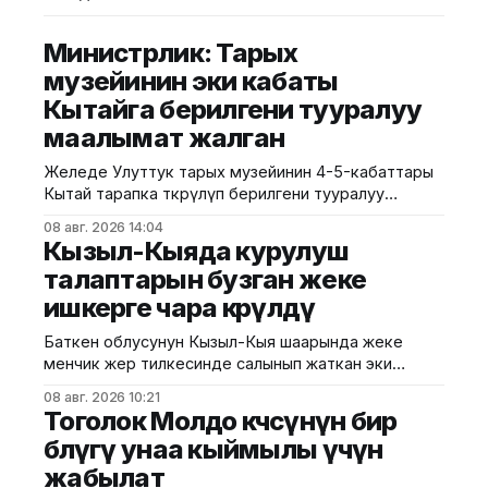
Министрлик: Тарых
музейинин эки кабаты
Кытайга берилгени тууралуу
маалымат жалган
Желеде Улуттук тарых музейинин 4-5-кабаттары
Кытай тарапка өткөрүлүп берилгени тууралуу
тараган маалыматтын чындыкка дал келбесин
08 авг. 2026 14:04
Маданият, маалымат жана жаштар саясаты
Кызыл-Кыяда курулуш
министрлиги билдирди. Министрликтин
талаптарын бузган жеке
маалыматына караганда, музейдин эч бир бөлүгү
ишкерге чара көрүлдү
чет өлкөлүк мекемелерге менчикке, ижарага же
туруктуу пайдаланууга берилген эмес.
Баткен облусунун Кызыл-Кыя шаарында жеке
Белгилегендей, “Гармония сулуулукту жаратат:
менчик жер тилкесинде салынып жаткан эки
Байыркы Кытай цивилизациясынын көркөм өнөр
кабаттуу соода борборунун курулушунда мыйзам
08 авг. 2026 10:21
бузуулар аныкталды. Бул тууралуу Курулуш,
Тоголок Молдо көчөсүнүн бир
архитектура жана турак жай-коммуналдык чарба
бөлүгү унаа кыймылы үчүн
министрлигинин басма сөз кызматы билдирди.
жабылат
Маалыматка ылайык, Кулатов көчөсүндө жайгашкан