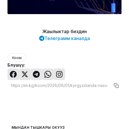
Жаңылыктар биздин
Телеграмм каналда
Коом
Бөлүшүү:
МЫНДАН ТЫШКАРЫ ОКУҢУЗ