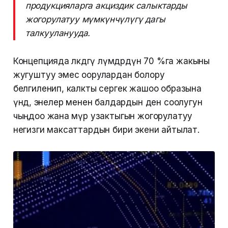
продукцияларга акциздик салыктарды
жогорулатуу мүмкүнчүлүгү дагы
талкууланууда.
Концепцияда өлкөдөгү өлүмдөрдүн 70 %га жакыны
жугуштуу эмес оорулардан болору
белгиленип, калкты сергек жашоо образына
үндөө, энелер менен балдардын ден соолугун
чыңдоо жана өмүр узактыгын жогорулатуу
негизги максаттардын бири экени айтылат.