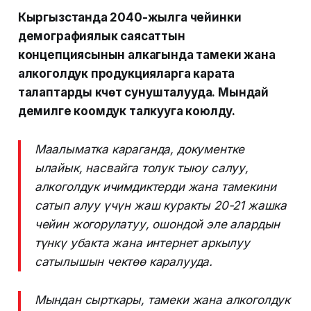
Кыргызстанда 2040-жылга чейинки
демографиялык саясаттын
концепциясынын алкагында тамеки жана
алкоголдук продукцияларга карата
талаптарды күчөтүү сунушталууда. Мындай
демилге коомдук талкууга коюлду.
Маалыматка караганда, документке
ылайык, насвайга толук тыюу салуу,
алкоголдук ичимдиктерди жана тамекини
сатып алуу үчүн жаш куракты 20-21 жашка
чейин жогорулатуу, ошондой эле алардын
түнкү убакта жана интернет аркылуу
сатылышын чектөө каралууда.
Мындан сырткары, тамеки жана алкоголдук