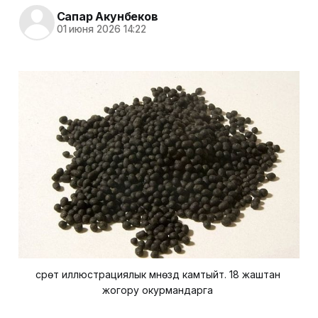
Сапар Акунбеков
01 июня 2026 14:22
сүрөт иллюстрациялык мүнөздү камтыйт. 18 жаштан 
жогору окурмандарга 