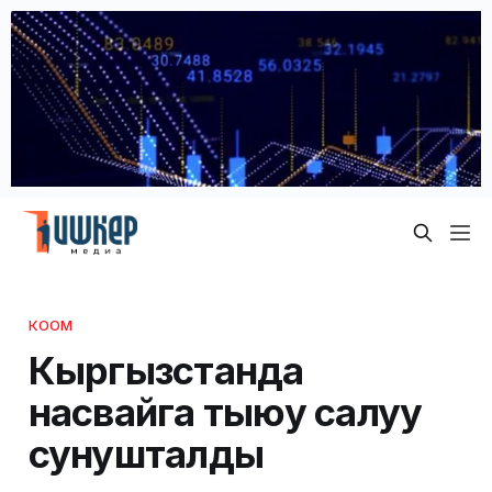
КООМ
Кыргызстанда
насвайга тыюу салуу
сунушталды