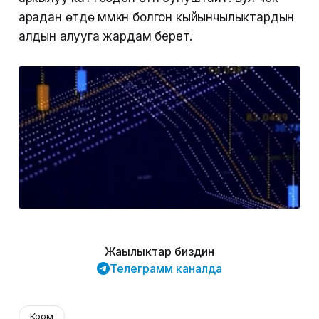
арадан өтүүдө мүмкүн болгон кыйынчылыктардын
алдын алууга жардам берет.
Жаңылыктар биздин
Телеграмм каналда
Коом