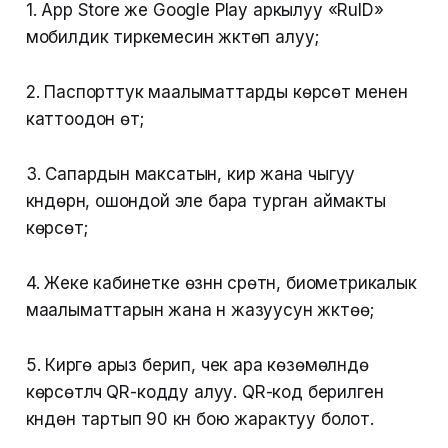
1. App Store же Google Play аркылуу «RuID»
мобилдик тиркемесин жүктөп алуу;
2. Паспорттук маалыматтарды көрсөтүү менен
каттоодон өтүү;
3. Сапардын максатын, кирүү жана чыгуу
күндөрүн, ошондой эле бара турган аймакты
көрсөтүү;
4. Жеке кабинетке өзүнүн сүрөтүн, биометрикалык
маалыматтарын жана үн жазуусун жүктөө;
5. Кирүүгө арыз берип, чек ара көзөмөлүндө
көрсөтүлүүчү QR-кодду алуу. QR-код берилген
күндөн тартып 90 күн бою жарактуу болот.