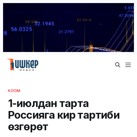
КООМ
1-июлдан тарта
Россияга кирүү тартиби
өзгөрөт