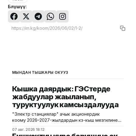
Бөлүшүү:
МЫНДАН ТЫШКАРЫ ОКУҢУЗ
Кышка даярдык: ГЭСтерде
жабдуулар жаңыланып,
туруктуулук камсыздалууда
"Электр станциялар" ачык акционердик
коому 2026–2027-жылдардын күз-кыш мезгилине
карата гидроэлектр станцияларын даярдоо
07 авг. 2026 18:12
иштерин улантууда. Бул тууралуу Энергетика