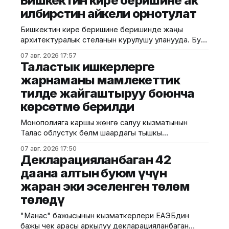
Бишкектин кире беришине ак
министрлигинин басма сөз кызматы билдирди.
илбирстин айкели орнотулат
Компаниянын маалыматына ылайык, ГЭСтерде
гидроагрегаттар, генераторлор,
Бишкектин кире беришине беришинде жаңы
трансформаторлор жана башка негизги жабдуулар
архитектуралык стеланын курулушу уланууда. Бул
оңдолуп, жаңылоо иштери жүргүзүлүүдө. Ошондой эле
тууралуу Бишкек шаарынын мэриясы билдирди.
релелик коргоо жана автоматика тутумдары,
07 авг. 2026 17:57
Маалыматка караганда, стеланын негизги
Таластык ишкерлерге
бөлүштүрүүчү
композициялык өзөгүн Кыргызстандын тоо
жарнаманы мамлекеттик
чокуларын символдоштурган монументалдык
тилде жайгаштыруу боюнча
архитектуралык форма түзөт. Анын чокусуна
өлкөнүн улуттук символдорунун бири болгон ак
көрсөтмө берилди
илбирстин айкели орнотулат. Стеланын бийиктиги
болжол менен 10 метрди түзөт. Ал эми ак
Монополияга каршы жөнгө салуу кызматынын
Талас облустук бөлүмү шаардагы тышкы
жарнамаларды жайылтуучу ишкердик
07 авг. 2026 17:50
субъекттерге мониторинг жүргүзүп, мыйзам
Декларацияланбаган 42
талаптарын бузган учурларды аныктады. Аталган
даана алтын буюм үчүн
кызматтын маалыматына ылайык, текшерүүнүн
жаран эки эселенген төлөм
жүрүшүндө айрым ишкерлер тышкы жарнаманы
расмий тилде гана жайгаштырганы белгилүү болгон.
төлөдү
Ушуга байланыштуу мыйзам талаптарын бузган үч
ишкердик субъектке түшүндүрүү иштери жүргүзүлүп,
"Манас" бажысынын кызматкерлери ЕАЭБдин
кемчиликтерди жоюу
бажы чек арасы аркылуу декларацияланбаган