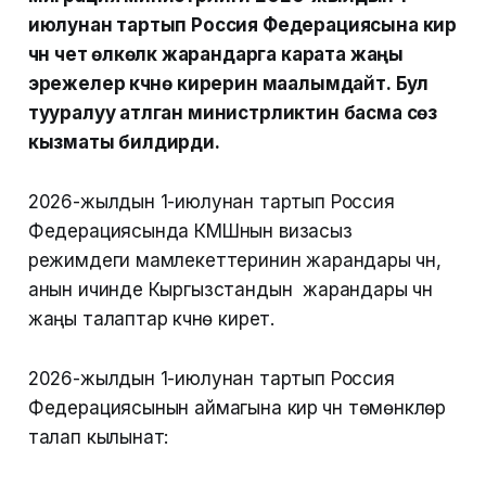
июлунан тартып Россия Федерациясына кирүү
үчүн чет өлкөлүк жарандарга карата жаңы
эрежелер күчүнө кирерин маалымдайт. Бул
тууралуу атлган министрликтин басма сөз
кызматы билдирди.
2026-жылдын 1-июлунан тартып Россия
Федерациясында КМШнын визасыз
режимдеги мамлекеттеринин жарандары үчүн,
анын ичинде Кыргызстандын жарандары үчүн
жаңы талаптар күчүнө кирет.
2026-жылдын 1-июлунан тартып Россия
Федерациясынын аймагына кирүү үчүн төмөнкүлөр
талап кылынат: