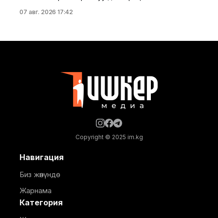
алтын буюмдарды мыйзамсыз өткөрүү аракетине
07 авг. 2026 17:42
бөгөт коюшту. Маалыматка ылайык, Түркиядан
авиакаттам аркылуу «П.» ЖЧКсынын дарегине
келген жүк бажылык кароодон өткөрүлгөн. Элдик
керектөө товарларынын арасынан жалпы салмагы
88,97 граммды түзгөн 42 даана алтын буюм
табылган. Текшерүү учурунда зер буюмдардын
Copyright © 2025 im.kg
Навигация
Биз жөнүндө
Жарнама
Категория