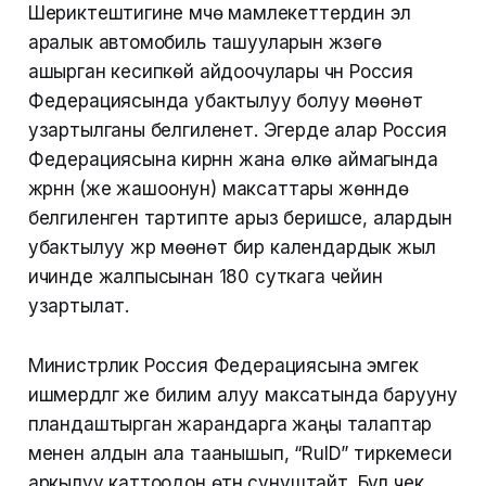
Шериктештигине мүчө мамлекеттердин эл
аралык автомобиль ташууларын жүзөгө
ашырган кесипкөй айдоочулары үчүн Россия
Федерациясында убактылуу болуу мөөнөтү
узартылганы белгиленет. Эгерде алар Россия
Федерациясына кирүүнүн жана өлкө аймагында
жүрүүнүн (же жашоонун) максаттары жөнүндө
белгиленген тартипте арыз беришсе, алардын
убактылуу жүрүү мөөнөтү бир календардык жыл
ичинде жалпысынан 180 суткага чейин
узартылат.
Министрлик Россия Федерациясына эмгек
ишмердүүлүгү же билим алуу максатында барууну
пландаштырган жарандарга жаңы талаптар
менен алдын ала таанышып, “RuID” тиркемеси
аркылуу каттоодон өтүүнү сунуштайт. Бул чек