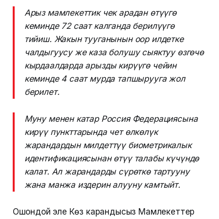
Арыз мамлекеттик чек арадан өтүүгө
кеминде 72 саат калганда берилүүгө
тийиш. Жакын тууганынын оор илдетке
чалдыгуусу же каза болушу сыяктуу өзгөчө
кырдаалдарда арызды кирүүгө чейин
кеминде 4 саат мурда тапшырууга жол
берилет.
Муну менен катар Россия Федерациясына
кирүү пункттарында чет өлкөлүк
жарандардын милдеттүү биометрикалык
идентификациясынан өтүү талабы күчүндө
калат. Ал жарандарды сүрөткө тартууну
жана манжа издерин алууну камтыйт.
Ошондой эле Көз карандысыз Мамлекеттер