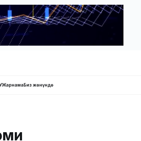
У
Жарнама
Биз жөнүндө
эми