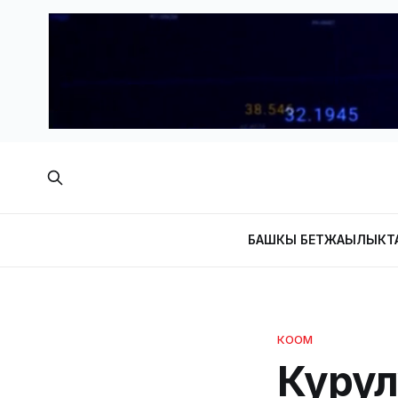
БАШКЫ БЕТ
ЖАҢЫЛЫКТ
КООМ
Куру