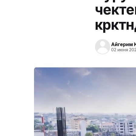
чекте
көркт
Айгерим 
02 июня 202