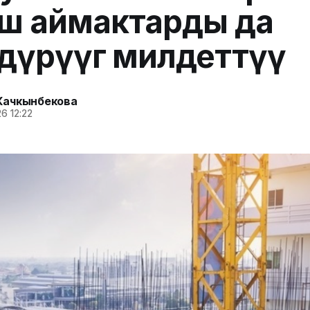
ш аймактарды да
өндүрүүгө милдеттүү
Качкынбекова
6 12:22