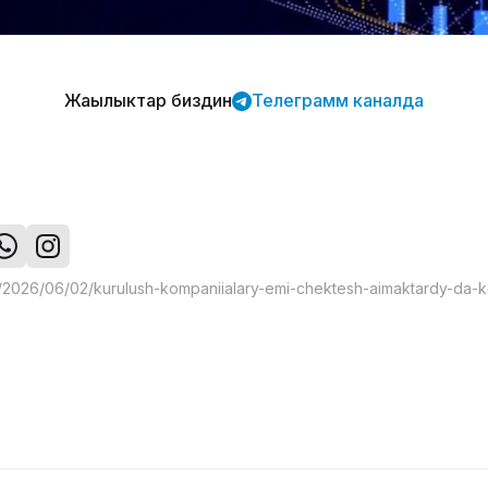
Жаңылыктар биздин
Телеграмм каналда