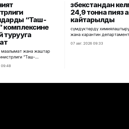
ният
Өзбекстандан кел
трлиги
24,9 тонна пияз 
дарды “Таш-
кайтарылды
” комплексине
Өсүмдүктөрдү химиялаштыру
й турууга
жана карантин департамен
Жалал-Абад башкармалыгы 
ат
07 авг. 2026 09:33
"Кең-Сай автожолу" карант
 маалымат жана жаштар
фитосанитардык көзөмөл ө
инистрлиги “Таш-
пунктунда Өзбекстан Респуб
рыхый-архитектуралык
импорттолуп келе жаткан 2
 09:48
нин аймагында жүргүзүлүп
пияз продукциясы артка ка
доо иштерине байланыштуу
Бул тууралуу Айыл чарба
а, туристтерге, туризм
министрлигинин басма сөз
н өкүлдөрүнө жана жалпыга
кызматынан билдиришти.
о каражаттарына кайрылуу
Мамлекеттик фитосанитар
көзөмөл жүргүзүү учурунда
 2023–2027-жылдарга
продукциянын таңгагында Е
өөнө тарых
экономикалык
 мамлекеттик
сынын алкагында
үү оңдоо иштери