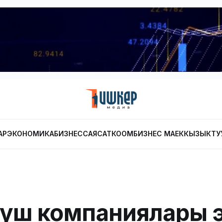
АР
ЭКОНОМИКА
БИЗНЕС
САЯСАТ
КООМ
БИЗНЕС МАЕК
КЫЗЫКТУ
луш компаниялары 