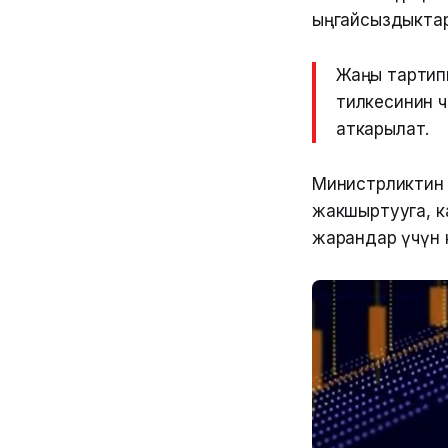
ыңгайсыздыкта
Жаңы тартипк
тилкесинин ч
аткарылат.
Министрликтин 
жакшыртууга, к
жарандар үчүн к