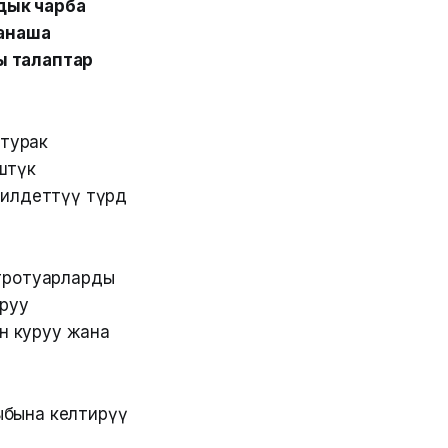
дык чарба
анаша
ы талаптар
 турак
штүк
илдеттүү түрдө
 тротуарларды
руу
н куруу жана
ыбына келтирүү