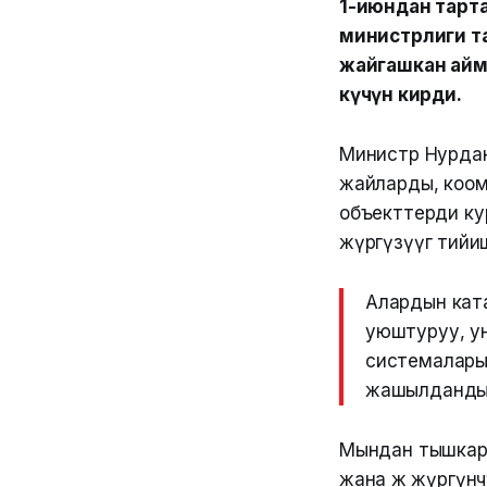
1-июндан тарт
министрлиги т
жайгашкан айм
күчүнө кирди.
Министр Нурдан 
жайларды, коом
объекттерди ку
жүргүзүүгө тийи
Алардын ката
уюштуруу, у
системалары
жашылдандыр
Мындан тышкары
жана жөө жүргүн