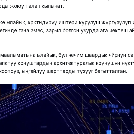
рды жоюу талап кылынат.
е ылайык, көрктөндүрүү иштери курулуш жүргүзүлүп
егинде гана эмес, зарыл болгон учурда ага чектеш 
маалыматына ылайык, бул чечим шаардык чөйрөнүн с
алктуу конуштардын архитектуралык көрүнүшүн өнүкт
оопсуз, ыңгайлуу шарттарды түзүүгө багытталган.