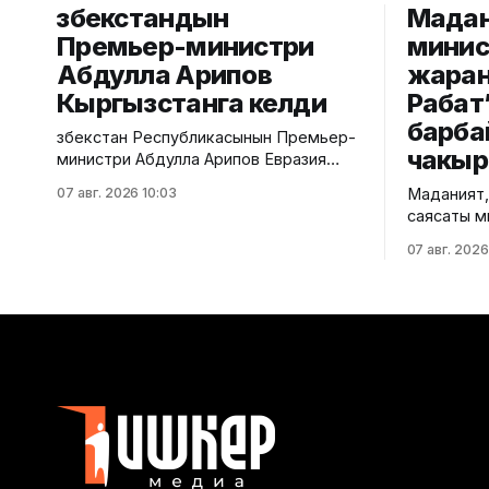
Өзбекстандын
Мада
Премьер-министри
минис
Абдулла Арипов
жаран
Кыргызстанга келди
Рабат
барба
Өзбекстан Республикасынын Премьер-
чакыр
министри Абдулла Арипов Евразия
өкмөттөр аралык кеңешинин
07 авг. 2026 10:03
Маданият,
кезектеги жыйынына катышуу үчүн
саясаты м
Кыргыз Республикасына келди. Бул
Рабат” та
тууралуу Өкмөттүн басма сөз
07 авг. 2026
комплекси
кызматынан билдиришти. "Ысык-Көл"
жаткан оң
эл аралык аэропортунан Өзбекстан
жарандарг
Республикасынын Премьер-министри
тармагыны
Абдулла Ариповду Министрлер
маалымдо
Кабинетинин Төрагасынын орун
кылды. Учурда комплекстин
басары Эрлист Акунбеков тосуп алды.
аймагында
Белгилей кетсек, үстүбүздөгү жылдын
карата “К
сырлары”
программа
комплекст