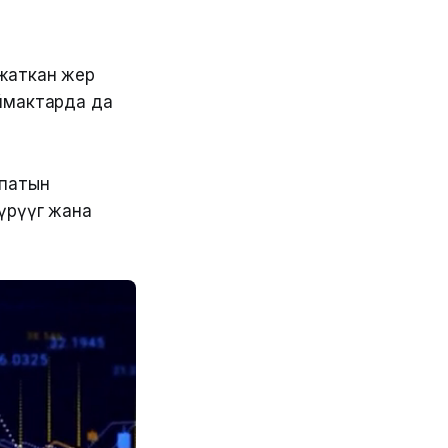
 жаткан жер
аймактарда да
апатын
үрүүгө жана