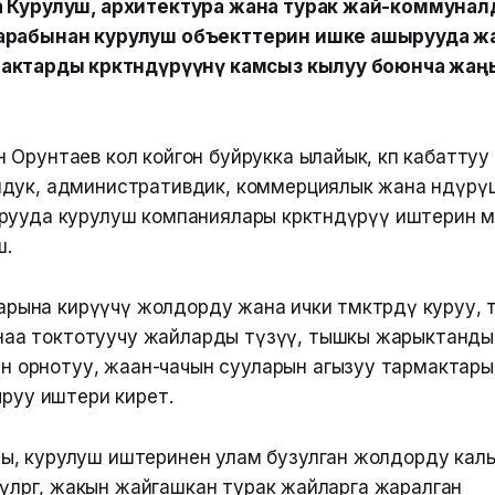
а Курулуш, архитектура жана турак жай-коммунал
арабынан курулуш объекттерин ишке ашырууда ж
актарды көрктөндүрүүнү камсыз кылуу боюнча жаң
Орунтаев кол койгон буйрукка ылайык, көп кабаттуу
дук, административдик, коммерциялык жана өндүрү
рууда курулуш компаниялары көрктөндүрүү иштерин м
ш.
рына кирүүчү жолдорду жана ички өтмөктөрдү куруу,
наа токтотуучу жайларды түзүү, тышкы жарыктанды
н орнотуу, жаан-чачын сууларын агызуу тармактары
уу иштери кирет.
, курулуш иштеринен улам бузулган жолдорду кал
чүлөргө, жакын жайгашкан турак жайларга жаралган