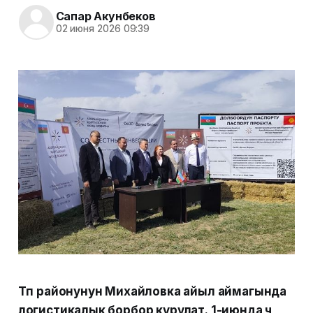
Сапар Акунбеков
02 июня 2026 09:39
Түп районунун Михайловка айыл аймагында
логистикалык борбор курулат. 1-июнда үч