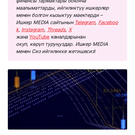
финансы тармактары боюнча 
маалыматтарды, ийгиликтүү ишкерлер 
менен болгон кызыктуу маектерди – 
Ишкер MEDIA сайтынын 
Telegram
, 
Faceboo
k
, 
Instagram
, 
Threads
, 
Х
жана 
YouTube
каналдарынан
окуп, көрүп туруңуздар. Ишкер MEDIA 
менен Сиз ийгиликке жетишесиз
!