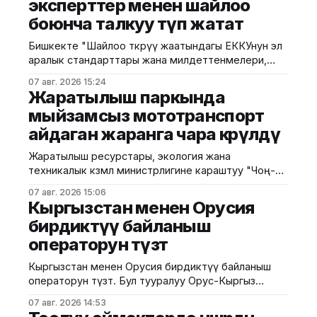
эксперттер менен шайлоо
боюнча талкуу өтүп жатат
Бишкекте "Шайлоо өткөрүү жаатындагы ЕККУнун эл
аралык стандарттары жана милдеттенмелери,
шайлоо чөйрөсүндө Демократиялык институттар жана
07 авг. 2026 15:24
адам укуктары боюнча бюросунун сунуштарын
Жаратылыш паркында
ишке ашыруу" темасында эки күндүк тегерек үстөл
мыйзамсыз мототранспорт
өтүп жатат. БШКнын басма сөз кызматы
айдаган жаранга чара көрүлдү
билдиргендей, иш-чараны Борбордук шайлоо
комиссиясынын төрагасынын орун басары Лейла
Жаратылыш ресурстары, экология жана
Лурова ачып, өлкөдөгү шайлоо системасын
техникалык көзөмөл министрлигине караштуу "Чоң-
Кемин" мамлекеттик жаратылыш паркынын
07 авг. 2026 15:06
кызматкерлери тарабынан жаратылышты коргоо
Кыргызстан менен Орусия
мыйзамдарынын талаптарынын сакталышын
бирдиктүү байланыш
камсыз кылуу максатында кезектеги рейддик иш-
операторун түзөт
чара өткөрүлдү. Ведомствонун маалыматына
ылайык, рейддин жүрүшүндө парктын аймагында
Кыргызстан менен Орусия бирдиктүү байланыш
мототранспорт каражаты менен мыйзамсыз
операторун түзөт. Бул тууралуу Орус-Кыргыз
жүрүп, жайыт жерлерине зыян келтирген жаран
өнүктүрүү фондунун төрагасы Артем
аныкталды. Аталган факты
07 авг. 2026 14:53
Новиков билдирди. "Тиешелүү келишимге кол