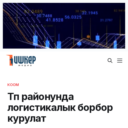
КООМ
Түп районунда
логистикалык борбор
курулат