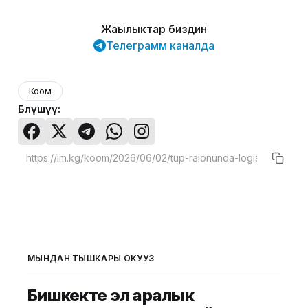
Жаңылыктар биздин
Телеграмм каналда
Коом
Бөлүшүү:
МЫНДАН ТЫШКАРЫ ОКУҢУЗ
Бишкекте эл аралык