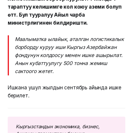
тараптуу келишимге кол коюу аземи болуп
өттү. Бул тууралуу Айыл чарба
министрлигинен билдиришти.
Маалыматка ылайык, аталган логистикалык
борборду куруу иши Кыргыз Азербайжан
фондунун колдоосу менен ишке ашырылат.
Анын кубаттуулугу 500 тонна жемиш
сактоого жетет.
Ишкана ушул жылдын сентябрь айында ишке
берилет.
Кыргызстандын экономика, бизнес, 