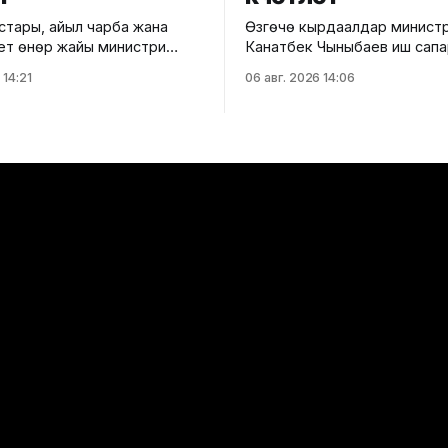
стары, айыл чарба жана
Өзгөчө кырдаалдар минист
түү өнөр жайы министри
Канатбек Чыныбаев иш сап
унбеков өлкөнүн канаттуулар
Чоң-Алай районуна барып, 
 14:21
06 авг. 2026 14:06
дагы алдыңкы ишканалардын
Өзгөчө кырдаалдар бөлүмүнүн и
он "Агро Куш"
менен таанышты. Маалыматка ылайык,
ндүрүш ишмердүүлүгү менен
министр өздүк курам менен 
н
кызмат өтөө шарттарын жана
на ылайык, ишкана
материалдык-техникалык
дан тартып даяр
камсыздалышын көрүп чыкты. 
ны чыгарууга чейинки толук
сапардын алкагында Чоң-Ал
клин камсыздап, ички
райондук мамлекеттик
та мекендик тоок эти менен
администрациясынын жана же
өз алдынча башкаруу орга