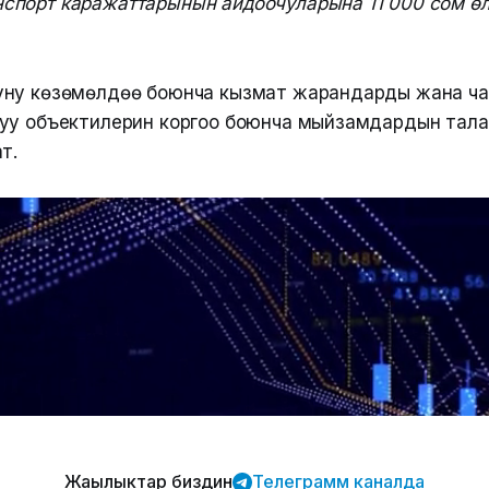
нспорт каражаттарынын айдоочуларына 11 000 сом ө
.
у көзөмөлдөө боюнча кызмат жарандарды жана чарба 
уу объектилерин коргоо боюнча мыйзамдардын тала
т.
Жаңылыктар биздин
Телеграмм каналда