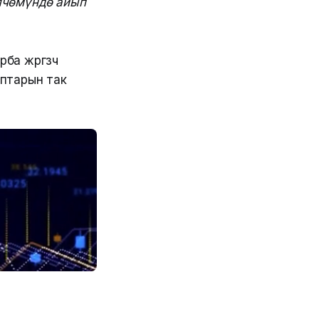
лчөмүндө айып
жүргүзүүчү
птарын так