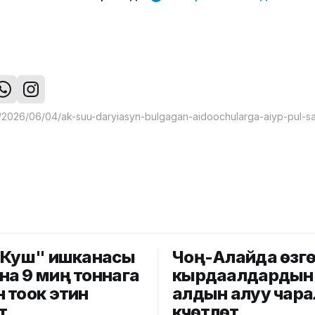
 Куш" ишканасы
Чоң-Алайда өзг
а 9 миң тоннага
кырдаалдардын
 тоок этин
алдын алуу чар
т
күчөтүлөт