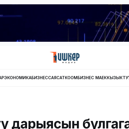
АР
ЭКОНОМИКА
БИЗНЕС
САЯСАТ
КООМ
БИЗНЕС МАЕК
КЫЗЫКТУ
у дарыясын булгаг