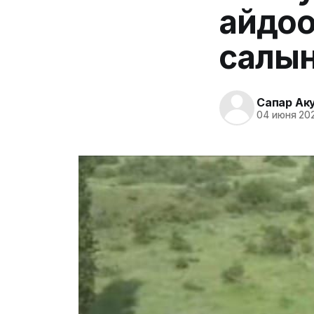
айдоо
салы
Сапар Ак
04 июня 202