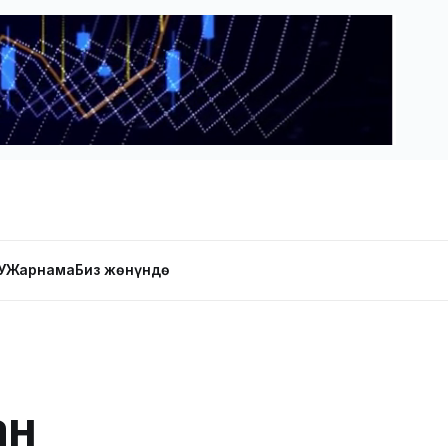
У
Жарнама
Биз жөнүндө
ан