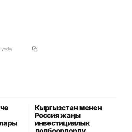
өчө
Кыргызстан менен
Россия жаңы
алары
инвестициялык
долбоорлорду