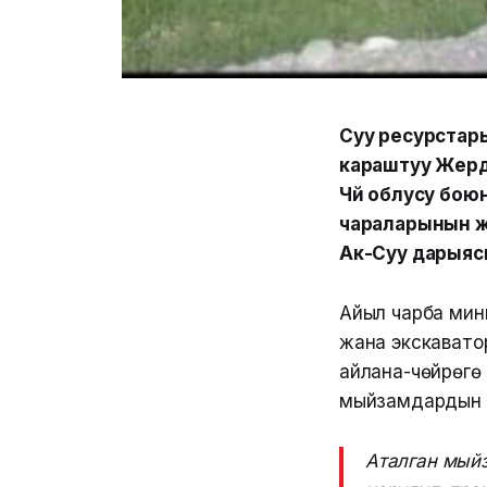
Суу ресурстары
караштуу Жерд
Чүй облусу бою
чараларынын жү
Ак-Суу дарыяс
Айыл чарба мин
жана экскавато
айлана-чөйрөгө
мыйзамдардын т
Аталган мый