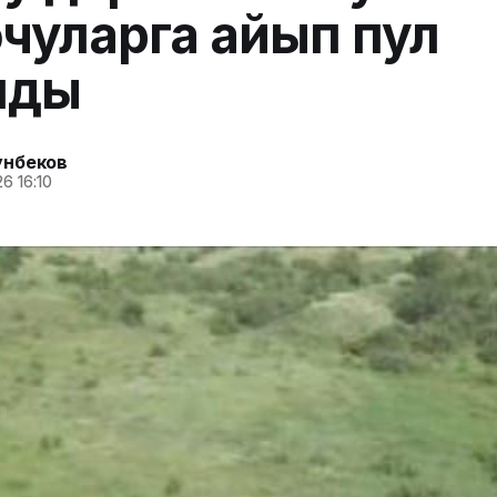
чуларга айып пул
нды
унбеков
6 16:10