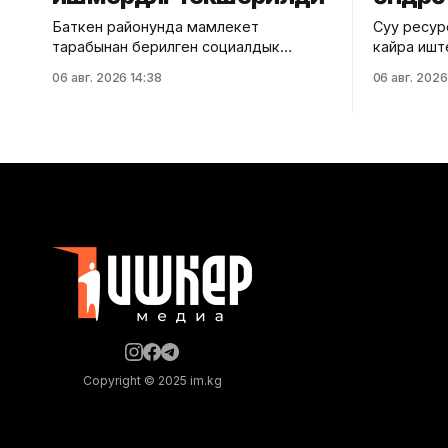
Баткен районунда мамлекет
Суу ресур
тарабынан берилген социалдык
кайра иште
контракттардын натыйжалуулугуна
Эрлист Ак
06 авг. 2026 14:38
06 авг. 2026
мониторинг жүргүзүлдү. Бул тууралуу
чарбасын
Баткен райондук мамлекеттик
бири болг
администрациясынан билдиришти.
ЖЧКсынын ө
Маалыматка ылайык, район акиминин
таанышты. Ведомствону
орун басары Сүйүнбай Сатыбалдиев
маалыматы
социалдык контракттын негизинде
инкубация
колдоо алган жарандардын ишмердүүлүгү
продукция
менен таанышты. Мониторинг
өндүрүш ци
учурунда 100 миң жана 150 миң сом
рынокту а
өлчөмүндө каражат алган үй-бүлөлөрдүн
камсыз
учурдагы иштери каралды.
Copyright © 2025 im.kg