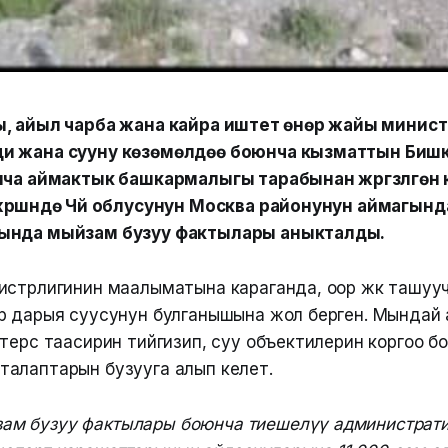
, айыл чарба жана кайра иштетүү өнөр жайы минис
и жана сууну көзөмөлдөө боюнча кызматтын Биш
нча аймактык башкармалыгы тарабынан жүргүзүлгөн
рүшүндө Чүй облусунун Москва районунун аймагын
ында мыйзам бузуу фактылары аныкталды.
истрлигинин маалыматына караганда, оор жүк ташуу
р дарыя суусунун булганышына жол берген. Мындай
 терс таасирин тийгизип, суу объектилерин коргоо б
алаптарын бузууга алып келет.
зам бузуу фактылары боюнча тиешелүү администрат