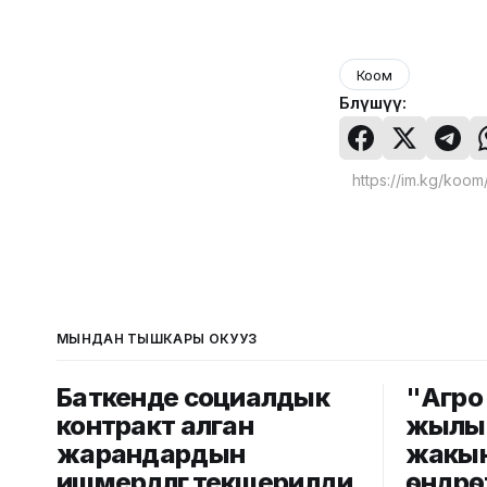
Коом
Бөлүшүү:
МЫНДАН ТЫШКАРЫ ОКУҢУЗ
Баткенде социалдык
"Агро
контракт алган
жылын
жарандардын
жакын
ишмердүүлүгү текшерилди
өндүрө