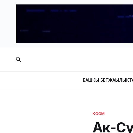
БАШКЫ БЕТ
ЖАҢЫЛЫКТ
КООМ
Ак-Су