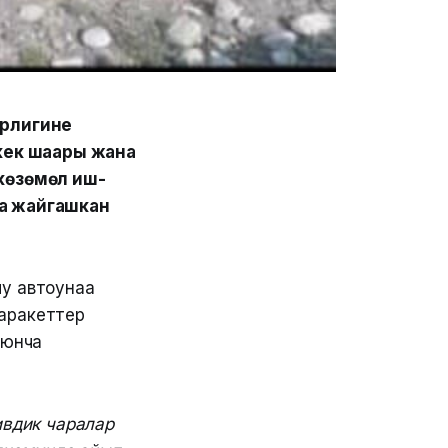
трлигине
кек шаары жана
 көзөмөл иш-
да жайгашкан
чу автоунаа
 аракеттер
оюнча
ивдик чаралар