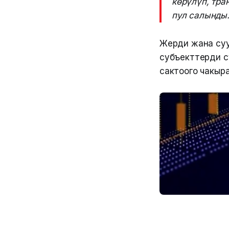
көрүлүп, тра
пул салынды
Жерди жана суун
субъекттерди с
сактоого чакыра