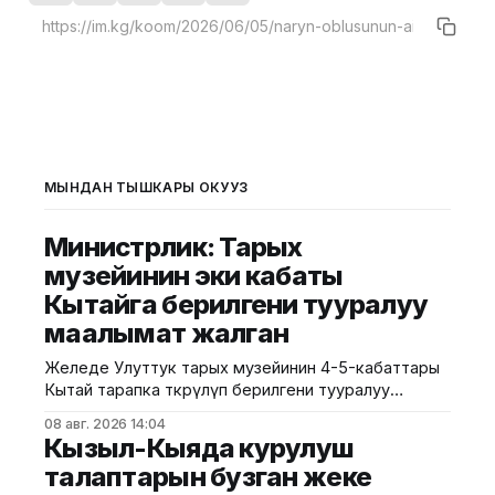
МЫНДАН ТЫШКАРЫ ОКУҢУЗ
Министрлик: Тарых
музейинин эки кабаты
Кытайга берилгени тууралуу
маалымат жалган
Желеде Улуттук тарых музейинин 4-5-кабаттары
Кытай тарапка өткөрүлүп берилгени тууралуу
тараган маалыматтын чындыкка дал келбесин
08 авг. 2026 14:04
Маданият, маалымат жана жаштар саясаты
Кызыл-Кыяда курулуш
министрлиги билдирди. Министрликтин
талаптарын бузган жеке
маалыматына караганда, музейдин эч бир бөлүгү