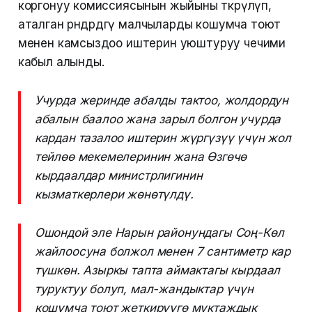
коргонуу комиссиясынын жыйыны өткөрүлүп,
аталган өрөөндөрдөгү малчыларды кошумча тоют
менен камсыздоо иштерин уюштуруу чечими
кабыл алынды.
Учурда жеринде абалды тактоо, жолдордун
абалын баалоо жана зарыл болгон учурда
кардан тазалоо иштерин жүргүзүү үчүн жол
тейлөө мекемелеринин жана Өзгөчө
кырдаалдар министрлигинин
кызматкерлери жөнөтүлдү.
Ошондой эле Нарын районундагы Соң-Көл
жайлоосуна болжол менен 7 сантиметр кар
түшкөн. Азыркы тапта аймактагы кырдаал
туруктуу болуп, мал-жандыктар үчүн
кошумча тоют жеткирүүгө муктаждык