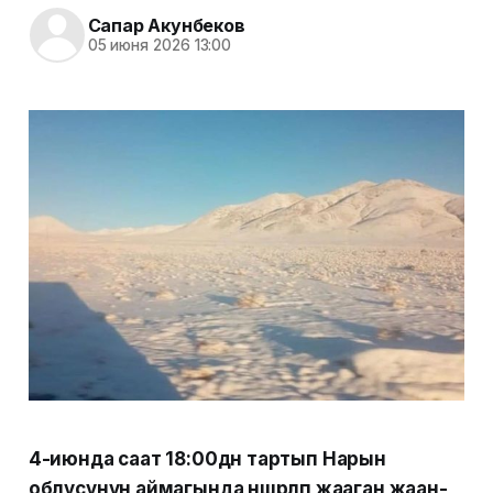
Сапар Акунбеков
05 июня 2026 13:00
4-июнда саат 18:00дөн тартып Нарын
облусунун аймагында нөшөрлөп жааган жаан-