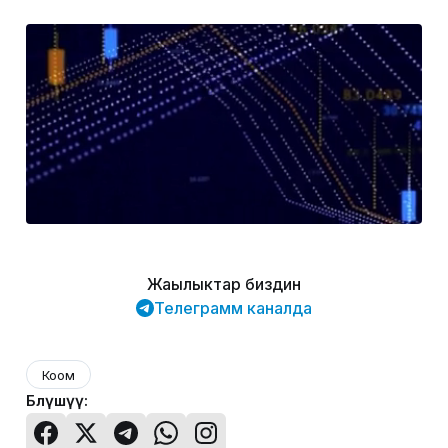
Жаңылыктар биздин
Телеграмм каналда
Коом
Бөлүшүү: