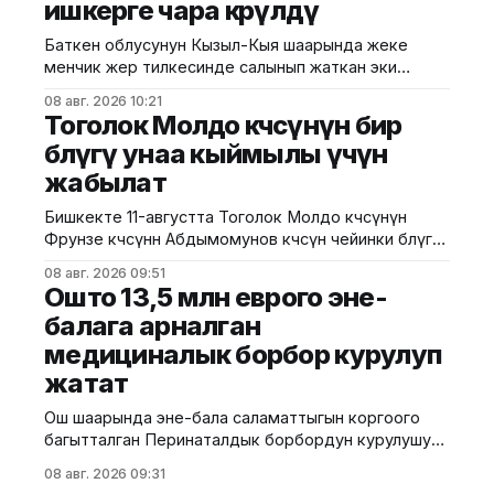
ишкерге чара көрүлдү
чет өлкөлүк мекемелерге менчикке, ижарага же
туруктуу пайдаланууга берилген эмес.
Баткен облусунун Кызыл-Кыя шаарында жеке
Белгилегендей, “Гармония сулуулукту жаратат:
менчик жер тилкесинде салынып жаткан эки
Байыркы Кытай цивилизациясынын көркөм өнөр
кабаттуу соода борборунун курулушунда мыйзам
08 авг. 2026 10:21
бузуулар аныкталды. Бул тууралуу Курулуш,
Тоголок Молдо көчөсүнүн бир
архитектура жана турак жай-коммуналдык чарба
бөлүгү унаа кыймылы үчүн
министрлигинин басма сөз кызматы билдирди.
жабылат
Маалыматка ылайык, Кулатов көчөсүндө жайгашкан
объекттеги иштер тиешелүү уруксат берүүчү
Бишкекте 11-августта Тоголок Молдо көчөсүнүн
жана долбоордук документтер таризделбестен
Фрунзе көчөсүнөн Абдымомунов көчөсүнө чейинки бөлүгү
жүргүзүлгөн. Жер казууда
унаа кыймылы үчүн убактылуу жабылат. Калаа
08 авг. 2026 09:51
мэриясынын билдиришкендей, аталган тилкеде
Ошто 13,5 млн еврого эне-
бул убакта курулуш иштери жүргүзүлөт. Ал эми
балага арналган
Фрунзе жана Панфилов көчөлөрүнүн кесилиши
медициналык борбор курулуп
кайрадан унаалар үчүн ачылат. Мэрия
айдоочуларды жол кыймылындагы убактылуу
жатат
өзгөрүүлөрдү эске алып, жол белгилеринин
талаптарын так
Ош шаарында эне-бала саламаттыгын коргоого
багытталган Перинаталдык борбордун курулушу
башталды. Бул тууралуу Саламаттык сактоо
08 авг. 2026 09:31
министрлигинин басма сөз кызматы билдирди.