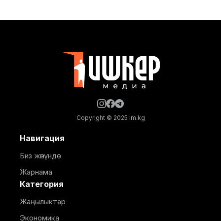
Маалыматка ылайык, долбоор Германиянын
өнүктүрүү банкынын (KfW) 13,5 млн евро өлчөмүндөгү
гранттык каражатынын эсебинен ишке
ашырылууда. Аталган борбор 249 орунга
ылайыкталып, кош бойлуу аялдарга, төрөттөн кийинки
энелерге жана ымыркайларга
Copyright © 2025 im.kg
Навигация
Биз жөнүндө
Жарнама
Категория
Жаңылыктар
Экономика