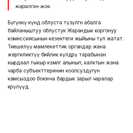
жаралган жок.
Бүгүнкү күндө облуста түзүлгөн абалга
байланыштуу облустук Жарандык коргонуу
комиссиясынын кезектеги жыйыны өтүп жатат.
Тиешелүү мамлекеттик органдар жана
жергиликтүү бийлик өкүлдөрү тарабынан
кырдаал тыкыр көзөмөлгө алынып, калктын жана
чарба субъекттеринин коопсуздугун
камсыздоо боюнча бардык зарыл чаралар
көрүлүүдө.