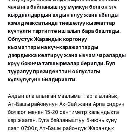
чачынга байланыштуу мүмкүн болгон өзгөчө
кырдаалдардын алдын алуу жана абалды
көзөмөлдөө максатында тиешелүү кызматтар
күчөтүлгөн тартипте иш алып бара баштады.
Облустук Жарандык коргонуу
кызматтарына күч-каражаттарды
даярдыкка келтирүү жана ыкчам чараларды
көрүү боюнча тапшырмалар берилди. Бул
тууралуу президенттин облустагы
өкүлчүлүгүнөн билдиришти.
Алдын ала алынган маалыматтарга ылайык,
Ат-Башы районунун Ак-Сай жана Арпа өрөөндөрүнө
болжол менен 15-20 сантиметр калыңдыкта
кар жааган. Буга байланыштуу 5-июнь күнү
саат 07:00дө Ат-Башы райондук Жарандык