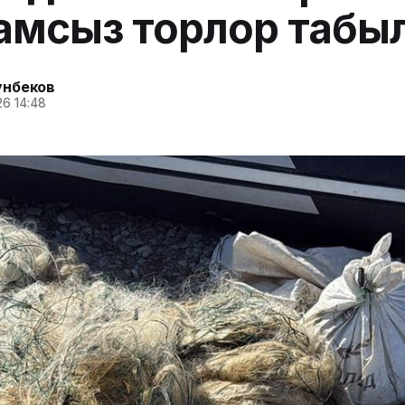
амсыз торлор табы
унбеков
6 14:48