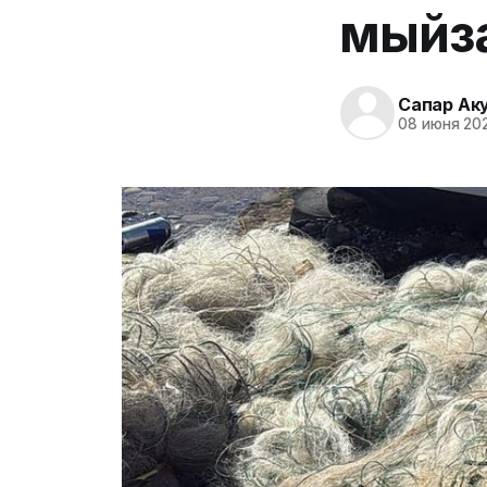
мыйз
Сапар Ак
08 июня 202