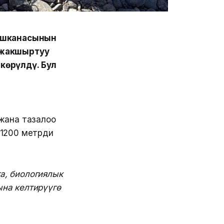
 ишканасынын
 жакшыртуу
көрүлдү. Бул
жана тазалоо
 1200 метрди
а, биологиялык
ына келтирүүгө