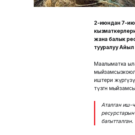
2-июндан 7-ию
кызматкерлери
жана балык ре
тууралуу Айыл
Маалыматка ыла
мыйзамсызкоюлг
иштери жүргүзү
түзгөн мыйзамсы
Аталган иш-
ресурстарын
багытталган.