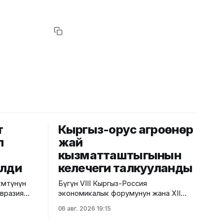
т
Кыргыз-орус агроөнөр
л
жай
кызматташтыгынын
елди
келечеги талкууланды
мөтүнүн
Бүгүн VIII Кыргыз-Россия
Евразия
экономикалык форумунун жана XII
езектеги
Кыргыз-Россия аймактар аралык
06 авг. 2026 19:15
гызстанга
конференциясынын алкагында "Айыл