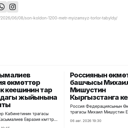
сымалиев
Россиянын өкмө
ия өкмөттөр
башчысы Михаи
к кеңешинин тар
Мишустин
мдагы жыйынына
Кыргызстанга к
шты
Россия Федерациясынын Өк
төрагасы Михаил Мишустин 
р Кабинетинин төрагасы
өкмөттөр аралык кеңешинин к
сымалиев Евразия өкмөттөр
06 авг. 2026 19:30
жыйынына катышуу үчүн Кыр
ңешинин (ЕӨАК) тар