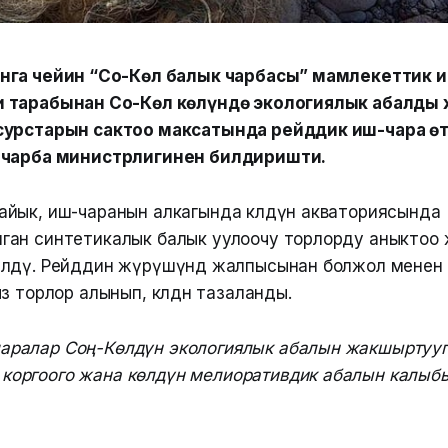
нга чейин “Соң-Көл балык чарбасы” мамлекеттик
 тарабынан Соң-Көл көлүндө экологиялык абалды
сурстарын сактоо максатында рейддик иш-чара өт
 чарба министрлигинен билдиришти.
йык, иш-чаранын алкагында көлдүн акваториясында
ан синтетикалык балык уулоочу торлорду аныктоо 
лдү. Рейддин жүрүшүндө жалпысынан болжол менен
з торлор алынып, көлдөн тазаланды.
чаралар Соң-Көлдүн экологиялык абалын жакшыртууг
 коргоого жана көлдүн мелиоративдик абалын калыб