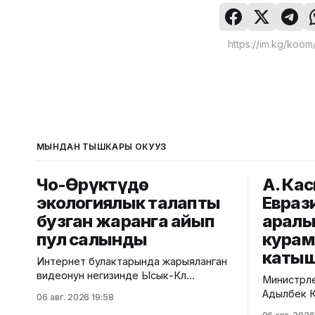
МЫНДАН ТЫШКАРЫ ОКУҢУЗ
Чоң-Өрүктүдө
А. Ка
экологиялык талапты
Евраз
бузган жаранга айып
аралы
пул салынды
кура
каты
Интернет булактарында жарыяланган
видеонун негизинде Ысык-Көл
Министрле
облусунун Чоң-Өрүктү айылында
Адылбек Ка
06 авг. 2026 19:58
таштанды калдыктарын
аралык ке