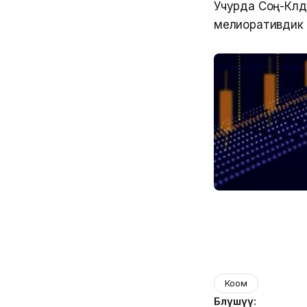
Учурда Соң-Көл
мелиоративдик 
Коом
Бөлүшүү: