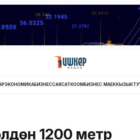
АР
ЭКОНОМИКА
БИЗНЕС
САЯСАТ
КООМ
БИЗНЕС МАЕК
КЫЗЫКТУ
өлдөн 1200 метр