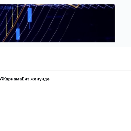
У
Жарнама
Биз жөнүндө