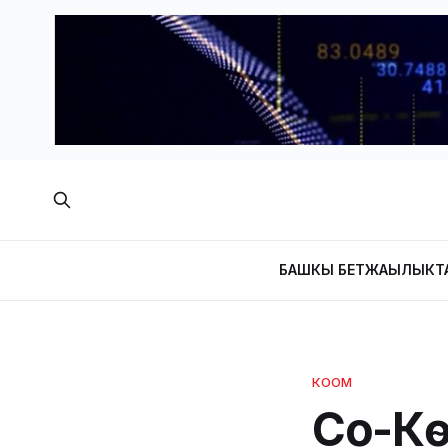
БАШКЫ БЕТ
ЖАҢЫЛЫКТ
КООМ
Соң-К