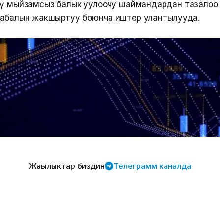
дү мыйзамсыз балык уулоочу шаймандардан тазалоо
абалын жакшыртуу боюнча иштер улантылууда.
Жаңылыктар биздин
Телеграмм каналда