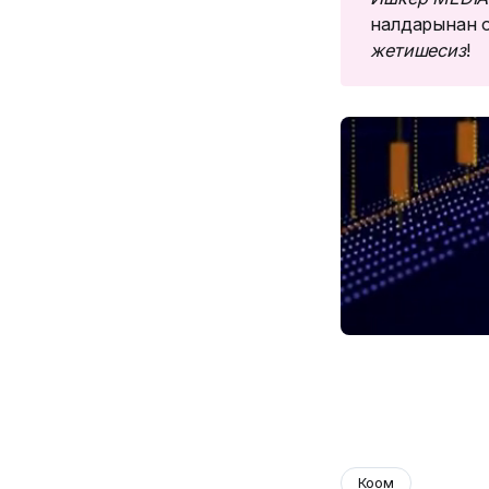
налдарынан о
жетишесиз
!
Коом