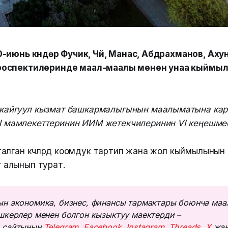
-июнь күндөрү Фучик, Чүй, Манас, Абдрахманов, Ах
оспектилеринде маал-маалы менен унаа кыймыл
кайгуул кызмат башкармалыгынын маалыматына кар
 мамлекеттеринин ИИМ жетекчилеринин VI кеңешмес
лган көчөлөрдө коомдук тартип жана жол кыймылынын
гө алынып турат.
н экономика, бизнес, финансы тармактары боюнча маа
шкерлер менен болгон кызыктуу маектерди – 
 сайтынын 
Telegram
, 
Facebook
, 
Instagram
, 
Threads
, 
Х
 жан