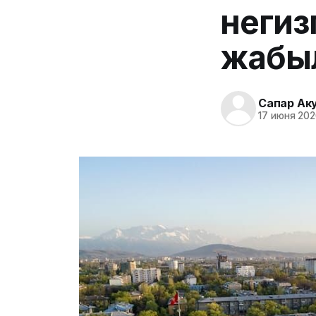
негизг
жабы
Сапар Ак
17 июня 202