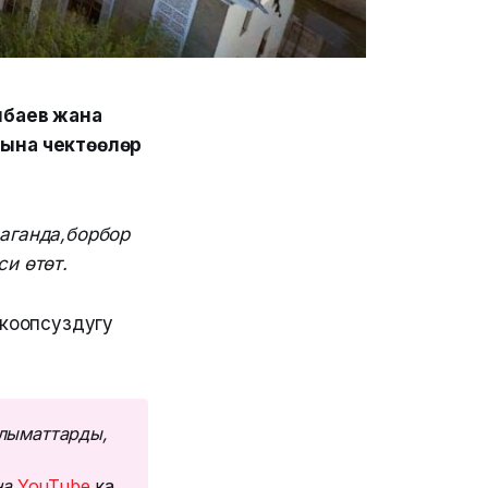
унбаев жана
ына чектөөлөр
аганда,борбор
и өтөт.
 коопсуздугу
лыматтарды, 
а 
YouTube
ка