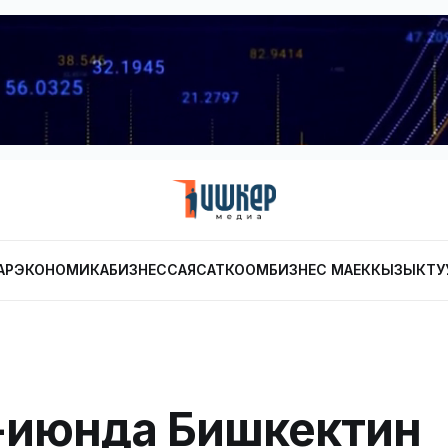
АР
ЭКОНОМИКА
БИЗНЕС
САЯСАТ
КООМ
БИЗНЕС МАЕК
КЫЗЫКТУ
-июнда Бишкектин