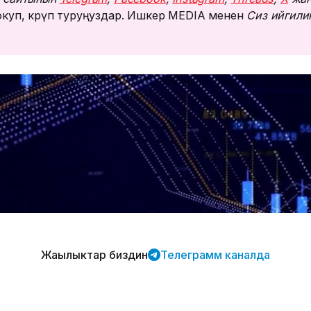
куп, көрүп туруңуздар. Ишкер MEDIA менен
Сиз ийгилик
Жаңылыктар биздин
Телеграмм каналда