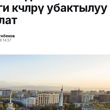
и көчөлөрү убактылуу
лат
унбеков
6 14:37