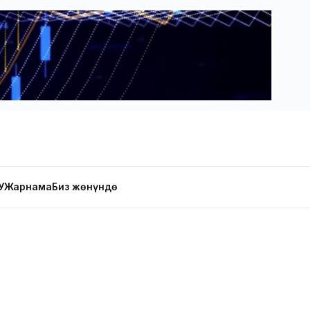
У
Жарнама
Биз жөнүндө