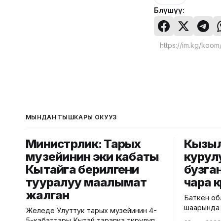
Бөлүшүү:
МЫНДАН ТЫШКАРЫ ОКУҢУЗ
Министрлик: Тарых
Кызы
музейинин эки кабаты
курул
Кытайга берилгени
бузга
тууралуу маалымат
чара к
жалган
Баткен об
шаарында
Желеде Улуттук тарых музейинин 4-
тилкесинд
5-кабаттары Кытай тарапка өткөрүлүп