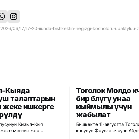
л-Кыяда
Тоголок Молдо кө
уш талаптарын
бир бөлүгү унаа
н жеке ишкерге
кыймылы үчүн
өрүлдү
жабылат
лусунун Кызыл-Кыя
Бишкекте 11-августта Того
 жеке менчик жер
көчөсүнүн Фрунзе көчөсүнөн А
е салынып жаткан эки
көчөсүнө чейинки бөлүгү унаа 