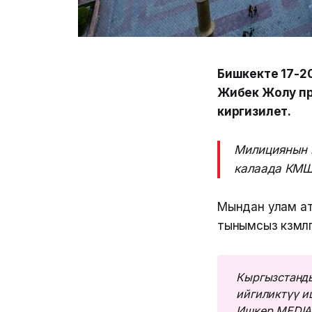
Бишкекте 17-20
Жибек Жолу пр
киргизилет.
Милициянын 
калаада КМШ
Мындан улам ата
тынымсыз көзөмөл
Кыргызстанды
ийгиликтүү и
Ишкер MEDIA