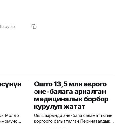
чөсүнүн
Ошто 13,5 млн еврого
эне-балага арналган
медициналык борбор
курулуп жатат
лок Молдо
Ош шаарында эне-бала саламаттыгын
бдымомунов
коргоого багытталган Перинаталдык
кыймылы
борбордун курулушу башталды. Бул