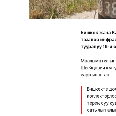
Бишкек жана К
тазалоо инфра
тууралуу 16-и
Маалыматка ыла
Швейцария өкмө
каржыланган.
Бишкекте до
коллекторлор
терең суу ку
сатылып алы