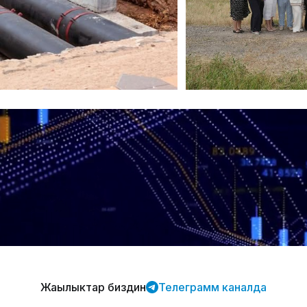
Жаңылыктар биздин
Телеграмм каналда