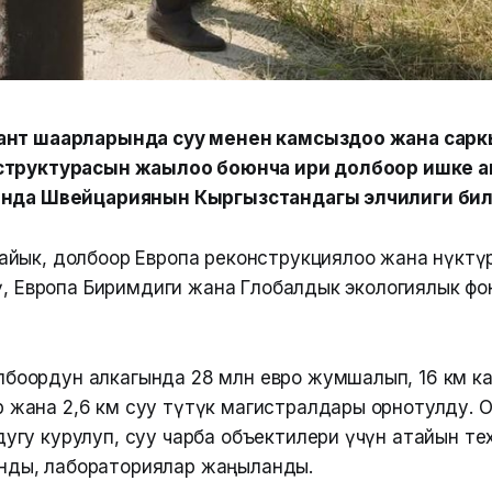
ант шаарларында суу менен камсыздоо жана сар
структурасын жаңылоо боюнча ири долбоор ишке 
юнда Швейцариянын Кыргызстандагы элчилиги би
йык, долбоор Европа реконструкциялоо жана өнүктү
тү, Европа Биримдиги жана Глобалдык экологиялык ф
лбоордун алкагында 28 млн евро жумшалып, 16 км к
 жана 2,6 км суу түтүк магистралдары орнотулду. 
дугу курулуп, суу чарба объектилери үчүн атайын те
нды, лабораториялар жаңыланды.