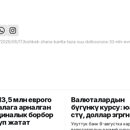
13,5 млн еврого
Валюталардын
алага арналган
бүгүнкү курсу: 
иналык борбор
өстү, доллар өзгөрг
уп жатат
Улуттук банк 8-августка ка
валюталардын расмий курс