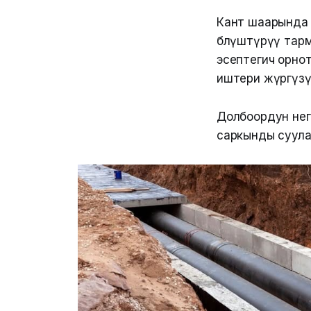
Кант шаарында 5
бөлүштүрүү тар
эсептегич орно
иштери жүргүзү
Долбоордун нег
саркынды суула