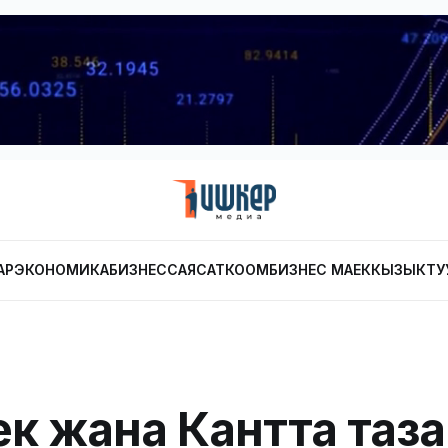
АР
ЭКОНОМИКА
БИЗНЕС
САЯСАТ
КООМ
БИЗНЕС МАЕК
КЫЗЫКТУ
к жана Кантта таза