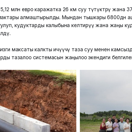
,12 млн евро каражатка 26 км суу түтүктөрү жана 37
мактары алмаштырылды. Мындан тышкары 6800дөн а
тулуп, кудуктарды калыбына келтирүү жана жаңы ку
лдү.
изги максаты калкты ичүүчү таза суу менен камсыз
рды тазалоо системасын жаңылоо экендиги белгиле