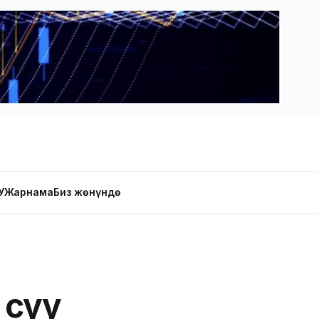
У
Жарнама
Биз жөнүндө
 суу