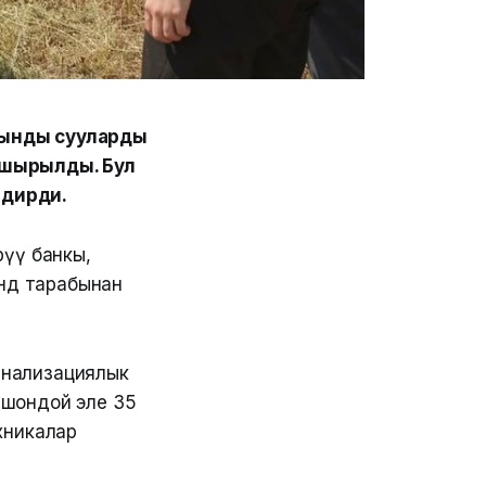
кынды сууларды
ашырылды. Бул
лдирди.
рүү банкы,
онд тарабынан
анализациялык
Ошондой эле 35
хникалар