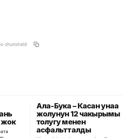
Ала-Бука – Касан унаа
юань
жолунун 12 чакырымы
өн жок
толугу менен
асфальтталды
рата
ун