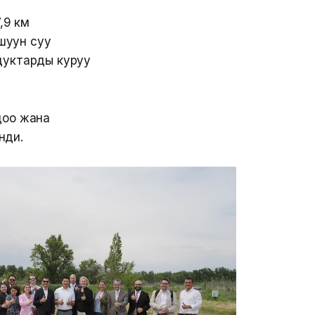
,9 км
шуун суу
дуктарды куруу
доо жана
нди.