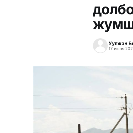
долбо
жумш
Уулжан Б
17 июня 202