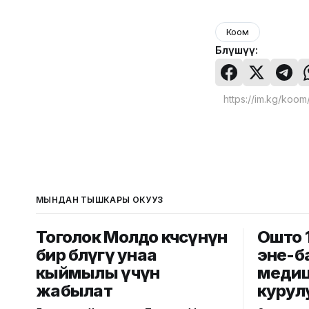
Коом
Бөлүшүү:
МЫНДАН ТЫШКАРЫ ОКУҢУЗ
Тоголок Молдо көчөсүнүн
Ошто 
бир бөлүгү унаа
эне-б
кыймылы үчүн
медиц
жабылат
курул