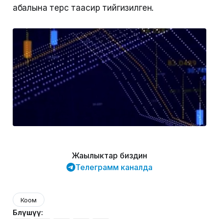
абалына терс таасир тийгизилген.
Жаңылыктар биздин
Телеграмм каналда
Коом
Бөлүшүү: