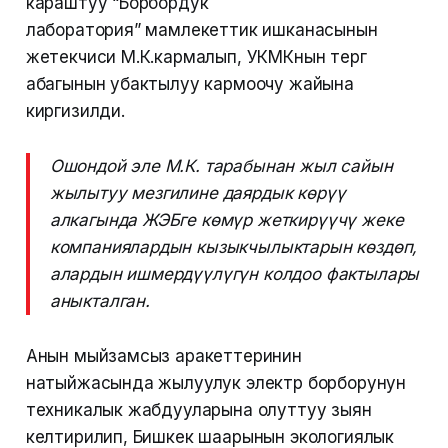
караштуу “Борбордук
лаборатория” мамлекеттик ишканасынын
жетекчиси М.К.кармалып, УКМКнын тергөө
абагынын убактылуу кармоочу жайына
киргизилди.
Ошондой эле М.К. тарабынан жыл сайын
жылытуу мезгилине даярдык көрүү
алкагында ЖЭБге көмүр жеткирүүчү жеке
компаниялардын кызыкчылыктарын көздөп,
алардын ишмердүүлүгүн колдоо фактылары
аныкталган.
Анын мыйзамсыз аракеттеринин
натыйжасында жылуулук электр борборунун
техникалык жабдууларына олуттуу зыян
келтирилип, Бишкек шаарынын экологиялык