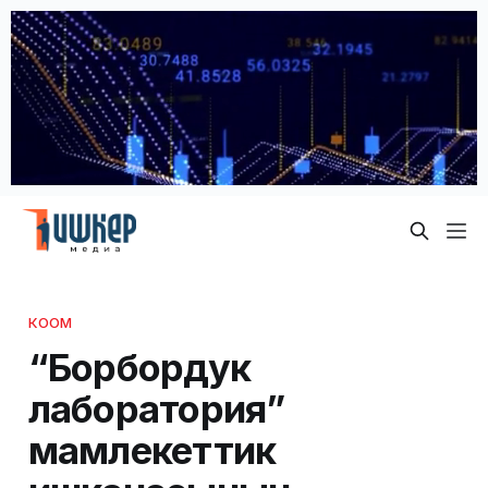
КООМ
“Борбордук
лаборатория”
мамлекеттик