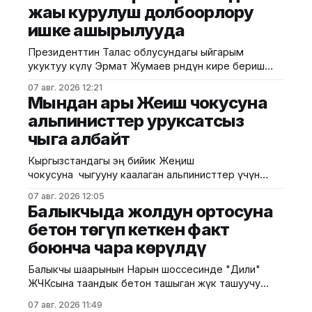
жаңы курулуш долбоорлору
болот: ачык тендер, баа сунуштарын суроо жана
ишке ашырылууда
бир булактан сатып алуу. Мыйзам коррупцияга
каршы талаптарды да күчөтөт. Коррупция жана
Президенттин Талас облусундагы ыйгарым
алдамчылык үчүн соттолгон компаниялар
укуктуу өкүлү Эрмат Жумаев өрөөндүн кире бериш
аймагында ишке ашырылып жаткан долбоорлор
07 авг. 2026 12:21
менен таанышты. Бул тууралуу аймактык
Мындан ары Жеңиш чокусуна
өкүлчүлүктөн билдиришти. Маалыматка ылайык, ал
альпинисттер уруксатсыз
туристтер жана меймандар үчүн курулуп жаткан
чыга албайт
"рест-поинттин" курулушу, арканы жаңылоо жана
жарыктандыруу тутумун орнотуу иштерин көрүп
Кыргызстандагы эң бийик Жеңиш
чыкты. Жаңы курулуп жаткан эс
чокусуна чыгууну каалаган альпинисттер үчүн
уруксат берүү системасы киргизилет. Бул
07 авг. 2026 12:05
тууралуу Туризмди өнүктүрүү боюнча мамлекеттик
Балыкчыда жолдун ортосуна
агенттик билдирди. Жаңы тартипке ылайык, эми ар
бетон төгүп кеткен факт
бир альпинист чокуга чыгуудан мурда расмий
боюнча чара көрүлдү
уруксат алышы керек. Алгач мындай уруксаттар
жогорку даярдыктагы 20га жакын альпинистке
Балыкчы шаарынын Нарын шоссесинде "Дили"
берилери пландалууда. Бул чечим 2025-жылы
ЖЧКсына таандык бетон ташыган жүк ташуучу
Жеңиш
унаа 6-августта жолдун ортосуна бетон төгүп
07 авг. 2026 11:49
кеткен. Бул тууралуу калаа мэриясынын басма сөз