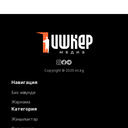
кызматы билдирди. Окуядан кийин шаар мэриясы
тарабынан ыкчам чаралар көрүлүп, "Тазалык"
муниципалдык ишканасынын кызматкерлери төгүлгөн
бетонду толугу менен тазалашты. Аталган мыйзам
Copyright © 2025 im.kg
Навигация
Биз жөнүндө
Жарнама
Категория
Жаңылыктар