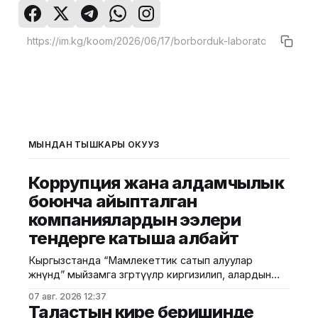
МЫНДАН ТЫШКАРЫ ОКУҢУЗ
Коррупция жана алдамчылык
боюнча айыпталган
компаниялардын ээлери
тендерге катыша албайт
Кыргызстанда “Мамлекеттик сатып алуулар
жөнүндө” мыйзамга өзгөртүүлөр киргизилип, алардын
негизги бөлүгү 2027-жылдын 1-январынан тартып
07 авг. 2026 12:37
күчүнө кирет. Жаңы эрежелерге ылайык,
Таластын кире беришинде
мамлекеттик сатып алуулардын ыкмасы үчөө гана