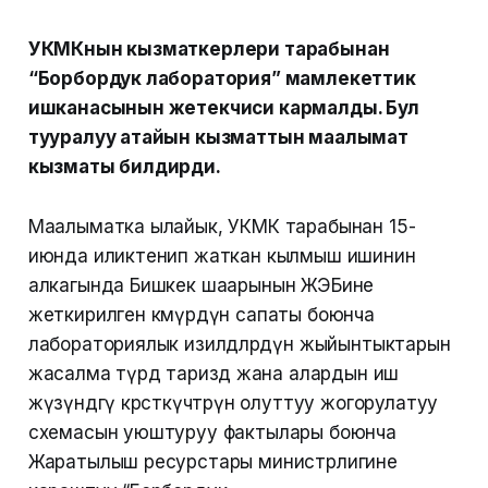
УКМКнын кызматкерлери тарабынан
“Борбордук лаборатория” мамлекеттик
ишканасынын жетекчиси кармалды. Бул
тууралуу атайын кызматтын маалымат
кызматы билдирди.
Маалыматка ылайык, УКМК тарабынан 15-
июнда иликтенип жаткан кылмыш ишинин
алкагында Бишкек шаарынын ЖЭБине
жеткирилген көмүрдүн сапаты боюнча
лабораториялык изилдөөлөрдүн жыйынтыктарын
жасалма түрдө тариздөө жана алардын иш
жүзүндөгү көрсөткүчтөрүн олуттуу жогорулатуу
схемасын уюштуруу фактылары боюнча
Жаратылыш ресурстары министрлигине