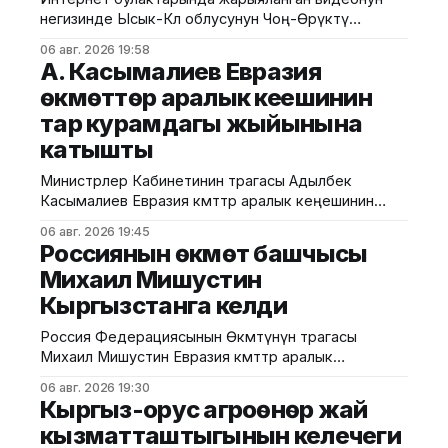
негизинде Ысык-Көл облусунун Чоң-Өрүктү
айылында таштанды калдыктарын белгиленбеген
06 авг. 2026 19:58
жерге төгүү фактысы аныкталды. Бул тууралуу
А. Касымалиев Евразия
Жаратылыш ресурстары, экология жана
өкмөттөр аралык кеңешинин
техникалык көзөмөл министрлигинен билдиришти.
тар курамдагы жыйынына
Маалыматка ылайык, Экологиялык жана
техникалык көзөмөл кызматынын Ысык-Көл
катышты
регионалдык башкармалыгынын тескөөчүлөрү
жүргүзгөн текшерүүдө экологиялык талаптарды
Министрлер Кабинетинин төрагасы Адылбек
бузган жаран аныкталган. Жыйынтыгында "Укук
Касымалиев Евразия өкмөттөр аралык кеңешинин
(ЕӨАК) тар курамдагы жыйынына катышты. Бул
06 авг. 2026 19:45
тууралуу Өкмөттүн басма сөз кызматынан
Россиянын өкмөт башчысы
билдиришти. Жыйындын алдында ЕАЭБге мүчө
Михаил Мишустин
мамлекеттердин өкмөт башчыларын расмий тосуп
Кыргызстанга келди
алуу аземи жана биргелешкен сүрөткө түшүү иш-
чарасы өттү. Андан соң өкмөт башчылары
Россия Федерациясынын Өкмөтүнүн төрагасы
экономикалык интеграцияны тереңдетүү,
Михаил Мишустин Евразия өкмөттөр аралык
соодадагы тоскоолдуктарды жоюу жана
кеңешинин кезектеги жыйынына катышуу үчүн
06 авг. 2026 19:30
Кыргызстанга келди. Аны Ысык-Көл эл аралык
Кыргыз-орус агроөнөр жай
аэропортунан Министрлер Кабинетинин
кызматташтыгынын келечеги
Төрагасынын орун басары Эрлист Акунбеков тосуп