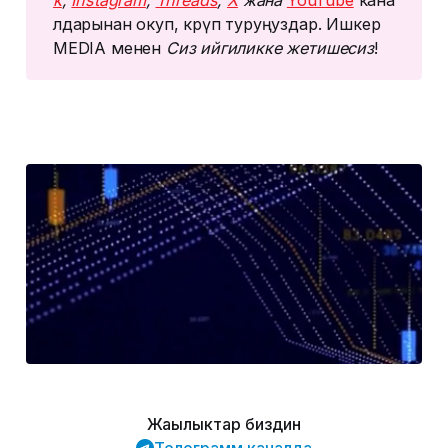
лдарынан окуп, көрүп туруңуздар. Ишкер
MEDIA менен
Сиз ийгиликке жетишесиз
!
Жаңылыктар биздин