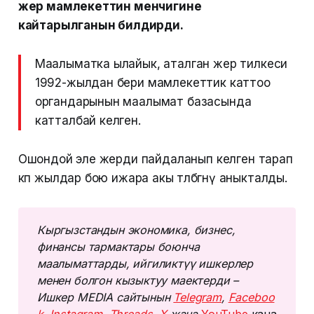
жер мамлекеттин менчигине
кайтарылганын билдирди.
Маалыматка ылайык, аталган жер тилкеси
1992-жылдан бери мамлекеттик каттоо
органдарынын маалымат базасында
катталбай келген.
Ошондой эле жерди пайдаланып келген тарап
көп жылдар бою ижара акы төлөбөгөнү аныкталды.
Кыргызстандын экономика, бизнес, 
финансы тармактары боюнча 
маалыматтарды, ийгиликтүү ишкерлер 
менен болгон кызыктуу маектерди – 
Ишкер MEDIA сайтынын 
Telegram
, 
Faceboo
k
, 
Instagram
, 
Threads
, 
Х
 жана 
YouTube
кана