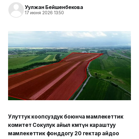
Уулжан Бейшенбекова
17 июня 2026 13:50
Улуттук коопсуздук боюнча мамлекеттик
комитет Сокулук айыл өкмөтүнө караштуу
мамлекеттик фонддогу 20 гектар айдоо