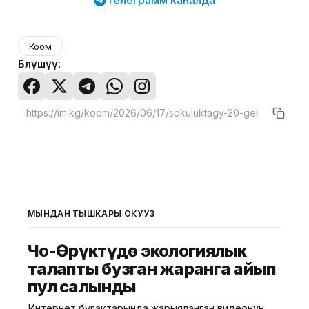
Телеграмм каналда
Коом
Бөлүшүү:
МЫНДАН ТЫШКАРЫ ОКУҢУЗ
Чоң-Өрүктүдө экологиялык
талапты бузган жаранга айып
пул салынды
Интернет булактарында жарыяланган видеонун