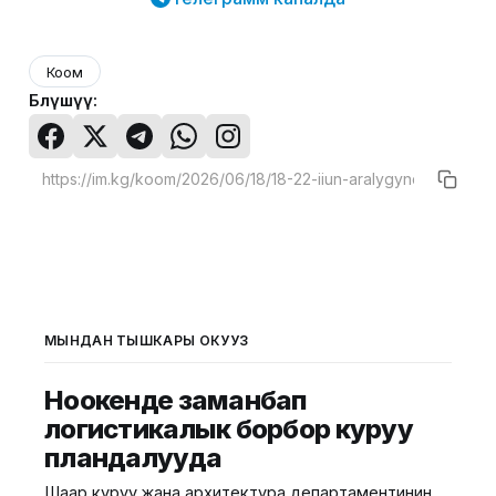
Коом
Бөлүшүү:
МЫНДАН ТЫШКАРЫ ОКУҢУЗ
Ноокенде заманбап
логистикалык борбор куруу
пландалууда
Шаар куруу жана архитектура департаментинин