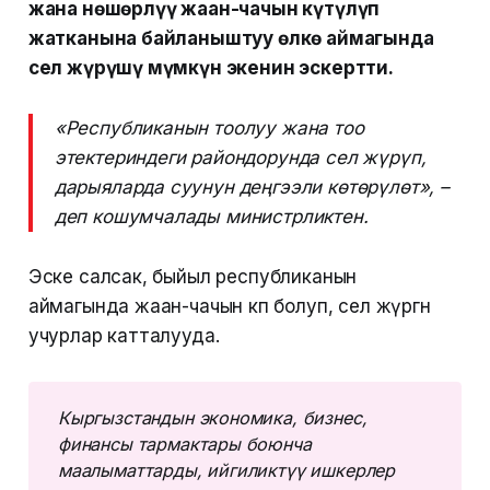
жана нөшөрлүү жаан-чачын күтүлүп
жатканына байланыштуу өлкө аймагында
сел жүрүшү мүмкүн экенин эскертти.
«Республиканын тоолуу жана тоо
этектериндеги райондорунда сел жүрүп,
дарыяларда суунун деңгээли көтөрүлөт», –
деп кошумчалады министрликтен.
Эске салсак, быйыл республиканын
аймагында жаан-чачын көп болуп, сел жүргөн
учурлар катталууда.
Кыргызстандын экономика, бизнес, 
финансы тармактары боюнча 
маалыматтарды, ийгиликтүү ишкерлер 