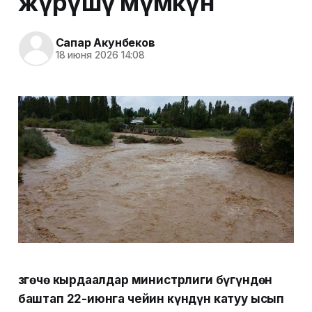
жүрүшү мүмкүн
Сапар Акунбеков
18 июня 2026 14:08
Өзгөчө кырдаалдар министрлиги бүгүндөн
баштап 22-июнга чейин күндүн катуу ысып