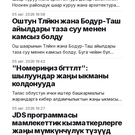
Ноокен райондук шаар куруу жана архитектура
башкармалыгы Жалал-Абад облусунун Ноокен
05 авг. 2026 19:58
районундагы Кызыл-Туу айылынын Кен-Сай
Оштун Төлөйкөн жана Бодур-Таш
тилкесинде курула турган мөмө-жемиштерди
айылдары таза суу менен
сактоочу транспорттук-логистикалык борбордун
камсыз болду
эскиздик долбоорун иштеп чыкты. Курулуш
министрлигинин маалыматына ылайык, долбоор
Ош шаарынын Төлөйкөн жана Бодур-Таш айылдары
айыл чарба продукцияларын сактоо, кайра
таза суу менен камсыз болду. Буга чейин бул
иштетүү жана ташуу үчүн заманбап
аймактарда таза суу системасы болгон эмес. Ош
05 авг. 2026 19:42
шаардык мэриясынын малыматына ылайык, учурда
"Номериңиз бөгөттөлөт":
эки айылдагы жалпысынан 900 кожолукка таза суу
шылуундар жаңы ыкманы
берилди. Дагы 100 үйдү таза суу тармагына кошуу
колдонууда
иштери уланууда. Белгилей кетсек, буга чейин
аталган айылдарда
Талас облустук ички иштер башкармалыгы
жарандарга кибер алдамчылыктын жаңы ыкмасы
тууралуу эскертти. Маалыматка ылайык,
05 авг. 2026 19:27
алдамчылар өздөрүн байланыш операторунун
JDS программасы
кызматкерлери катары тааныштырып, телефон
мамлекеттик кызматкерлерге
номериңизде көйгөй жаралганын айтып чалышат.
жаңы мүмкүнчүлүк түзүүдө
Алар “SIM-картаңыздын мөөнөтү бүтөт”, “номериңиз