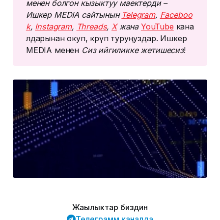
менен болгон кызыктуу маектерди – 
Ишкер MEDIA сайтынын 
Telegram
, 
Faceboo
k
, 
Instagram
, 
Threads
, 
Х
 жана 
YouTube
кана
лдарынан окуп, көрүп туруңуздар. Ишкер
MEDIA менен
Сиз ийгиликке жетишесиз
!
Жаңылыктар биздин
Телеграмм каналда