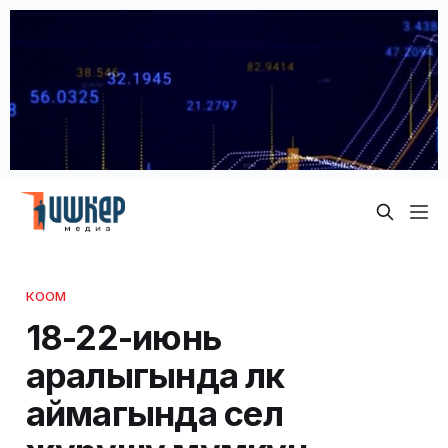
КООМ
18-22-июнь
аралыгында өлкө
аймагында сел