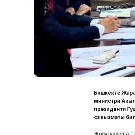
Бишкекте Жарат
министри Акыл
президенти Гу
сөз кызматы би
Жолугушууда тар