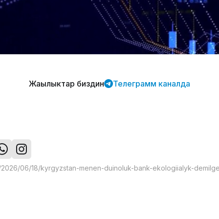
Жаңылыктар биздин
Телеграмм каналда