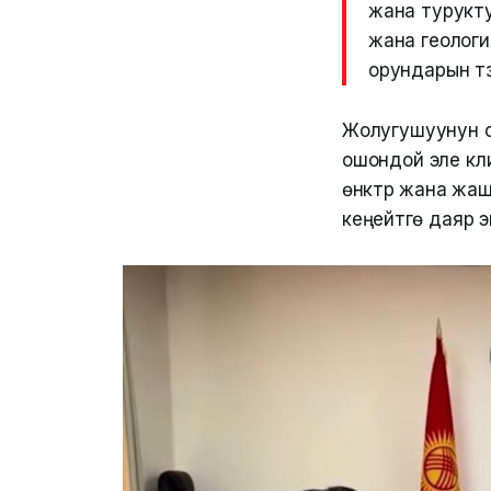
жана турукт
жана геолог
орундарын түз
Жолугушуунун с
ошондой эле кл
өнүктүрүү жана 
кеңейтүүгө даяр