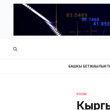
БАШКЫ БЕТ
ЖАҢЫЛЫКТ
КООМ
Кыргы