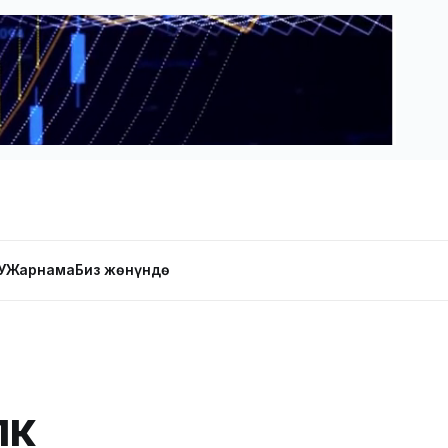
У
Жарнама
Биз жөнүндө
үк