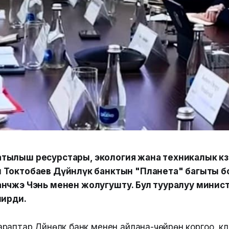
ылыш ресурстары, экология жана техникалык көзө
 Токтобаев Дүйнөлүк банктын "Планета" багыты б
анчжэ Чэнь менен жолугушту. Бул тууралуу минис
лирди.
аптар Дүйнөлүк банк менен айлана-чөйрөнү коргоо, 