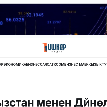
АР
ЭКОНОМИКА
БИЗНЕС
САЯСАТ
КООМ
БИЗНЕС МАЕК
КЫЗЫКТУ
зстан менен Дүйнөл