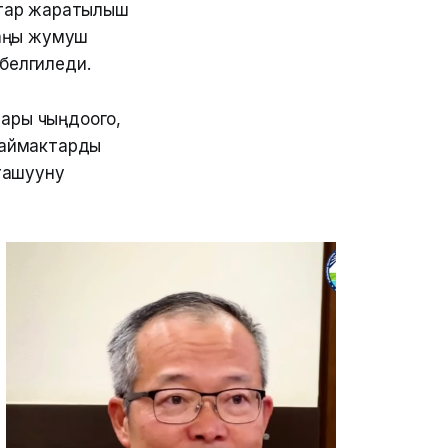
ктар жаратылыш
жаңы жумуш
н белгиледи.
 ары чыңдоого,
у аймактарды
тташууну