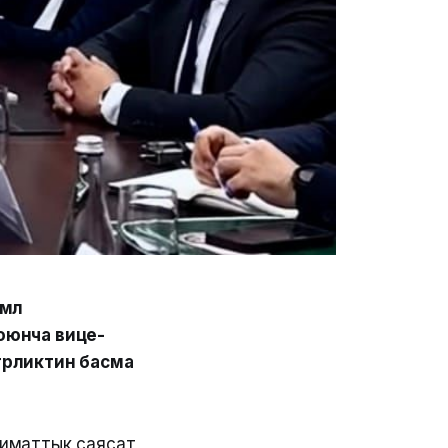
мөл
оюнча вице-
трликтин басма
климаттык саясат