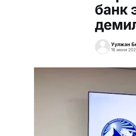
банк 
демил
Уулжан Б
18 июня 202