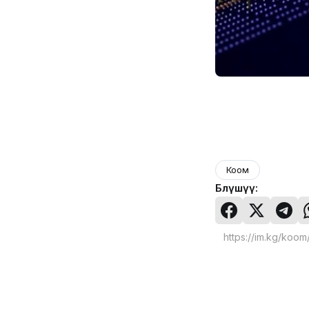
Коом
Бөлүшүү: