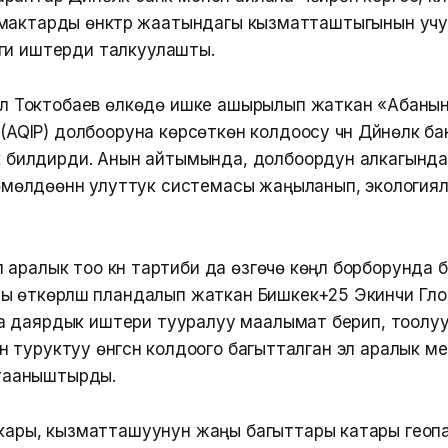
мактарды өнүктүрүү жаатындагы кызматташтыгынын уч
ги иштерди талкуулашты.
л Токтобаев өлкөдө ишке ашырылып жаткан «Абаны
AQIP) долбооруна көрсөткөн колдоосу үчүн Дүйнөлүк ба
 билдирди. Анын айтымында, долбоордун алкагында
өмөлдөөнүн улуттук системасы жаңыланып, экология
аралык тоо күн тартиби да өзгөчө көңүл борборунда 
ы өткөрүлүшү пландалып жаткан Бишкек+25 Экинчи Гл
 даярдык иштери тууралуу маалымат берип, тоолу
туруктуу өнүгүүсүн колдоого багытталган эл аралык 
н тааныштырды.
ры, кызматташуунун жаңы багыттары катары геопаркт