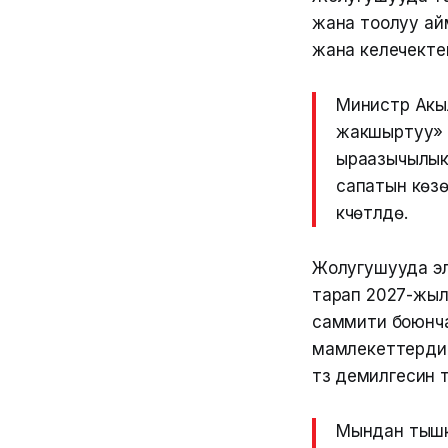
жана тоолуу ай
жана келечекте
Министр Акы
жакшыртуу» (
ыраазычылык
сапатын көз
күчөтүлүүдө.
Жолугушууда эл 
тарап 2027-жыл
саммити боюнча
мамлекеттердин 
түзүү демилгеси
Мындан тышка