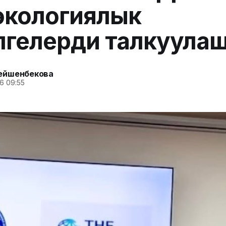
экологиялык
гелерди талкуула
ейшенбекова
6 09:55