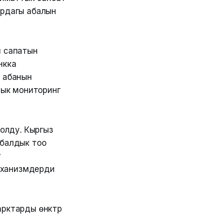
урдагы абалын
н сапатын
нкка
 абанын
лык мониторинг
болду. Кыргыз
обалдык тоо
у
механизмдерди
арды өнүктүрүү