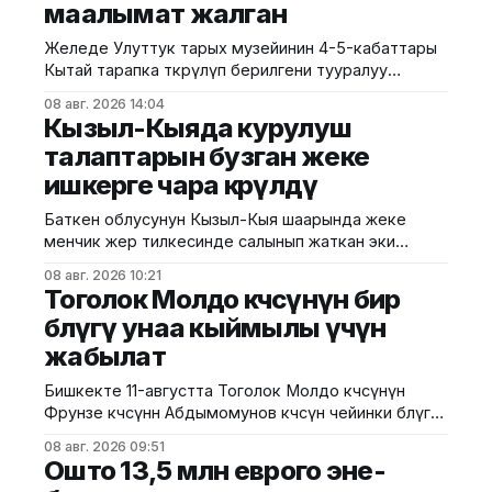
маалымат жалган
Желеде Улуттук тарых музейинин 4-5-кабаттары
Кытай тарапка өткөрүлүп берилгени тууралуу
тараган маалыматтын чындыкка дал келбесин
08 авг. 2026 14:04
Маданият, маалымат жана жаштар саясаты
Кызыл-Кыяда курулуш
министрлиги билдирди. Министрликтин
талаптарын бузган жеке
маалыматына караганда, музейдин эч бир бөлүгү
ишкерге чара көрүлдү
чет өлкөлүк мекемелерге менчикке, ижарага же
туруктуу пайдаланууга берилген эмес.
Баткен облусунун Кызыл-Кыя шаарында жеке
Белгилегендей, “Гармония сулуулукту жаратат:
менчик жер тилкесинде салынып жаткан эки
Байыркы Кытай цивилизациясынын көркөм өнөр
кабаттуу соода борборунун курулушунда мыйзам
08 авг. 2026 10:21
бузуулар аныкталды. Бул тууралуу Курулуш,
Тоголок Молдо көчөсүнүн бир
архитектура жана турак жай-коммуналдык чарба
бөлүгү унаа кыймылы үчүн
министрлигинин басма сөз кызматы билдирди.
жабылат
Маалыматка ылайык, Кулатов көчөсүндө жайгашкан
объекттеги иштер тиешелүү уруксат берүүчү
Бишкекте 11-августта Тоголок Молдо көчөсүнүн
жана долбоордук документтер таризделбестен
Фрунзе көчөсүнөн Абдымомунов көчөсүнө чейинки бөлүгү
жүргүзүлгөн. Жер казууда
унаа кыймылы үчүн убактылуу жабылат. Калаа
08 авг. 2026 09:51
мэриясынын билдиришкендей, аталган тилкеде
Ошто 13,5 млн еврого эне-
бул убакта курулуш иштери жүргүзүлөт. Ал эми