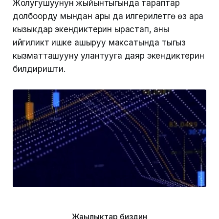
Жолугушуунун жыйынтыгында тараптар
долбоорду мындан ары да илгерилетүүгө өз ара
кызыкдар экендиктерин ырастап, аны
ийгиликтүү ишке ашыруу максатында тыгыз
кызматташууну улантууга даяр экендиктерин
билдиришти.
Жаңылыктар биздин