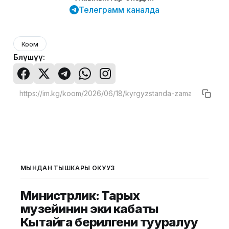
Телеграмм каналда
Коом
Бөлүшүү:
МЫНДАН ТЫШКАРЫ ОКУҢУЗ
Министрлик: Тарых
музейинин эки кабаты
Кытайга берилгени тууралуу