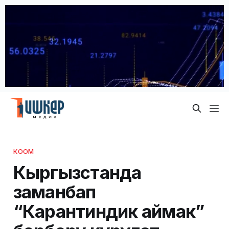
КООМ
Кыргызстанда
заманбап
“Карантиндик аймак”