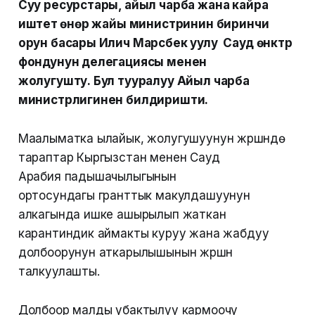
Суу ресурстары, айыл чарба жана кайра
иштетүү өнөр жайы министринин биринчи
орун басары Илич Марсбек уулу Сауд өнүктүрүү
фондунун делегациясы менен
жолугушту. Бул тууралуу Айыл чарба
министрлигинен билдиришти.
Маалыматка ылайык, жолугушуунун жүрүшүндө
тараптар Кыргызстан менен Сауд
Арабия падышачылыгынын
ортосундагы гранттык макулдашуунун
алкагында ишке ашырылып жаткан
карантиндик аймакты куруу жана жабдуу
долбоорунун аткарылышынын жүрүшүн
талкуулашты.
Долбоор малды убактылуу кармоочу