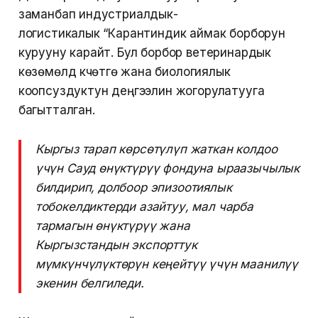
заманбап индустриалдык-
логистикалык “Карантиндик аймак борборун
курууну карайт. Бул борбор ветеринардык
көзөмөлдү күчөтүүгө жана биологиялык
коопсуздуктун деңгээлин жогорулатууга
багытталган.
Кыргыз тарап көрсөтүлүп жаткан колдоо
үчүн Сауд өнүктүрүү фондуна ыраазычылык
билдирип, долбоор эпизоотиялык
тобокелдиктерди азайтуу, мал чарба
тармагын өнүктүрүү жана
Кыргызстандын экспорттук
мүмкүнчүлүктөрүн кеңейтүү үчүн маанилүү
экенин белгиледи.