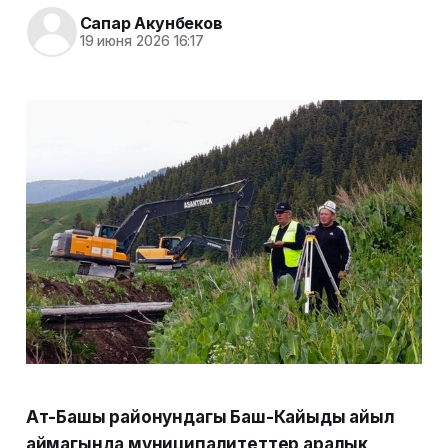
Сапар Акунбеков
19 июня 2026 16:17
Ат-Башы районундагы Баш-Кайыңды айыл
аймагында муниципалитеттер аралык