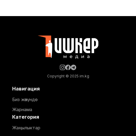
министрлигинин басма сөз кызматы билдирди.
Маалыматка ылайык, долбоор Германиянын
өнүктүрүү банкынын (KfW) 13,5 млн евро өлчөмүндөгү
гранттык каражатынын эсебинен ишке
ашырылууда. Аталган борбор 249 орунга
ылайыкталып, кош бойлуу аялдарга, төрөттөн кийинки
энелерге жана ымыркайларга
Copyright © 2025 im.kg
Навигация
Биз жөнүндө
Жарнама
Категория
Жаңылыктар