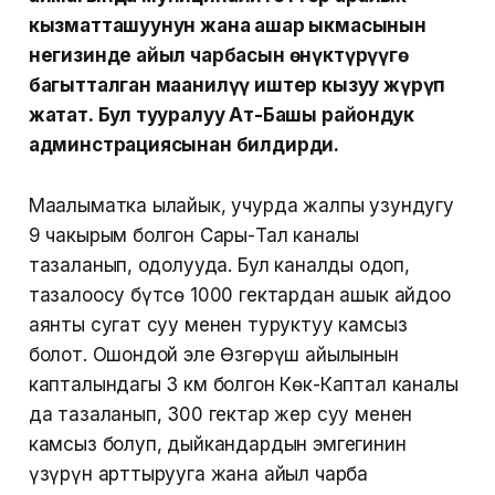
кызматташуунун жана ашар ыкмасынын
негизинде айыл чарбасын өнүктүрүүгө
багытталган маанилүү иштер кызуу жүрүп
жатат. Бул тууралуу Ат-Башы райондук
админстрациясынан билдирди.
Маалыматка ылайык, учурда жалпы узундугу
9 чакырым болгон Сары-Тал каналы
тазаланып, оңдолууда. Бул каналды оңдоп,
тазалоосу бүтсө 1000 гектардан ашык айдоо
аянты сугат суу менен туруктуу камсыз
болот. Ошондой эле Өзгөрүш айылынын
капталындагы 3 км болгон Көк-Каптал каналы
да тазаланып, 300 гектар жер суу менен
камсыз болуп, дыйкандардын эмгегинин
үзүрүн арттырууга жана айыл чарба