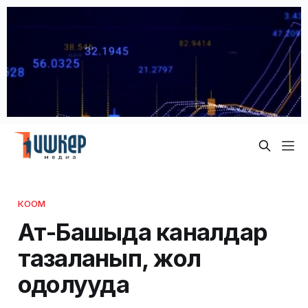
КООМ
Ат-Башыда каналдар
тазаланып, жол
оңдолууда