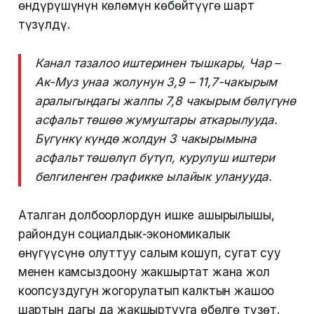
өндүрүшүнүн көлөмүн көбөйтүүгө шарт
түзүлдү.
Канал тазалоо иштеринен тышкары, Чар –
Ак-Муз унаа жолунун 3,9 – 11,7-чакырым
аралыгындагы жалпы 7,8 чакырым бөлүгүнө
асфальт төшөө жумуштары аткарылууда.
Бүгүнкү күндө жолдун 3 чакырымына
асфальт төшөлүп бүтүп, курулуш иштери
белгиленген графикке ылайык уланууда.
Аталган долбоорлордун ишке ашырылышы,
райондун социалдык-экономикалык
өнүгүүсүнө олуттуу салым кошуп, сугат суу
менен камсыздоону жакшыртат жана жол
коопсуздугун жогорулатып калктын жашоо
шартын дагы да жакшыртууга өбөлгө түзөт.