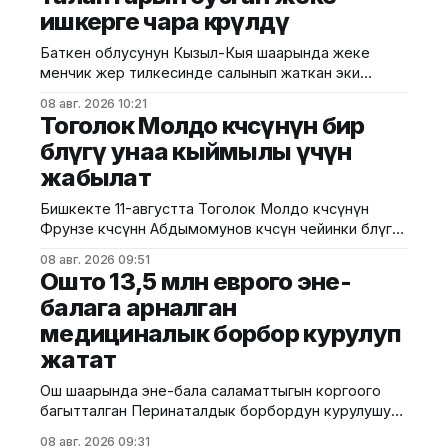
ишкерге чара көрүлдү
чет өлкөлүк мекемелерге менчикке, ижарага же
туруктуу пайдаланууга берилген эмес.
Баткен облусунун Кызыл-Кыя шаарында жеке
Белгилегендей, “Гармония сулуулукту жаратат:
менчик жер тилкесинде салынып жаткан эки
Байыркы Кытай цивилизациясынын көркөм өнөр
кабаттуу соода борборунун курулушунда мыйзам
08 авг. 2026 10:21
бузуулар аныкталды. Бул тууралуу Курулуш,
Тоголок Молдо көчөсүнүн бир
архитектура жана турак жай-коммуналдык чарба
бөлүгү унаа кыймылы үчүн
министрлигинин басма сөз кызматы билдирди.
жабылат
Маалыматка ылайык, Кулатов көчөсүндө жайгашкан
объекттеги иштер тиешелүү уруксат берүүчү
Бишкекте 11-августта Тоголок Молдо көчөсүнүн
жана долбоордук документтер таризделбестен
Фрунзе көчөсүнөн Абдымомунов көчөсүнө чейинки бөлүгү
жүргүзүлгөн. Жер казууда
унаа кыймылы үчүн убактылуу жабылат. Калаа
08 авг. 2026 09:51
мэриясынын билдиришкендей, аталган тилкеде
Ошто 13,5 млн еврого эне-
бул убакта курулуш иштери жүргүзүлөт. Ал эми
балага арналган
Фрунзе жана Панфилов көчөлөрүнүн кесилиши
медициналык борбор курулуп
кайрадан унаалар үчүн ачылат. Мэрия
айдоочуларды жол кыймылындагы убактылуу
жатат
өзгөрүүлөрдү эске алып, жол белгилеринин
талаптарын так
Ош шаарында эне-бала саламаттыгын коргоого
багытталган Перинаталдык борбордун курулушу
башталды. Бул тууралуу Саламаттык сактоо
08 авг. 2026 09:31