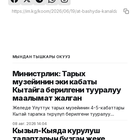
МЫНДАН ТЫШКАРЫ ОКУҢУЗ
Министрлик: Тарых
музейинин эки кабаты
Кытайга берилгени тууралуу
маалымат жалган
Желеде Улуттук тарых музейинин 4-5-кабаттары
Кытай тарапка өткөрүлүп берилгени тууралуу
тараган маалыматтын чындыкка дал келбесин
08 авг. 2026 14:04
Маданият, маалымат жана жаштар саясаты
Кызыл-Кыяда курулуш
министрлиги билдирди. Министрликтин
талаптарын бузган жеке
маалыматына караганда, музейдин эч бир бөлүгү