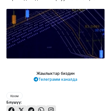
Жаңылыктар биздин
Телеграмм каналда
Коом
Бөлүшүү: