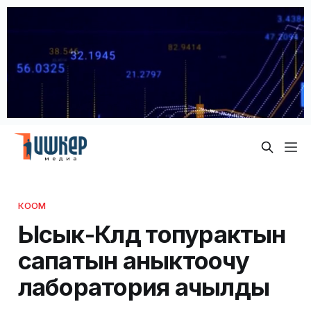
КООМ
Ысык-Көлдө топурактын
сапатын аныктоочу
лаборатория ачылды