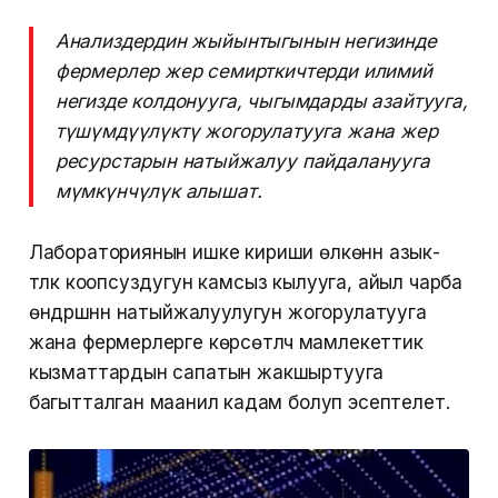
Анализдердин жыйынтыгынын негизинде
фермерлер жер семирткичтерди илимий
негизде колдонууга, чыгымдарды азайтууга,
түшүмдүүлүктү жогорулатууга жана жер
ресурстарын натыйжалуу пайдаланууга
мүмкүнчүлүк алышат.
Лабораториянын ишке кириши өлкөнүн азык-
түлүк коопсуздугун камсыз кылууга, айыл чарба
өндүрүшүнүн натыйжалуулугун жогорулатууга
жана фермерлерге көрсөтүлүүчү мамлекеттик
кызматтардын сапатын жакшыртууга
багытталган маанилүү кадам болуп эсептелет.