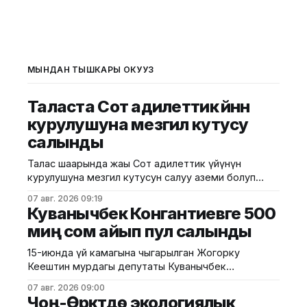
МЫНДАН ТЫШКАРЫ ОКУҢУЗ
Таласта Сот адилеттик үйүнүн
курулушуна мезгил кутусу
салынды
Талас шаарында жаңы Сот адилеттик үйүнүн
курулушуна мезгил кутусун салуу аземи болуп
өттү. Бул тууралуу президенттин аймактагы
07 авг. 2026 09:19
өкүлчүлүгүнөн билдиришти. Иш-чарага Жогорку
Куванычбек Конгантиевге 500
соттун төрагасы Медербек Сатыев, президенттин
миң сом айып пул салынды
Талас облусундагы ыйгарым укуктуу өкүлү Эрмат
Жумаев, Жогорку сотко караштуу Сот
15-июнда үй камагына чыгарылган Жогорку
департаментинин директору Бакыт Курманалиев,
Кеңештин мурдагы депутаты Куванычбек
Талас облустук сотунун төрагасы Эльярбек
Конгантиевге сот 500 миң сом айып пулсалынды.
Абдимиталипов, ошондой эле
07 авг. 2026 09:00
Бул тууралуу Бишкек шаардык сотунун басма сөз
Чоң-Өрүктүдө экологиялык