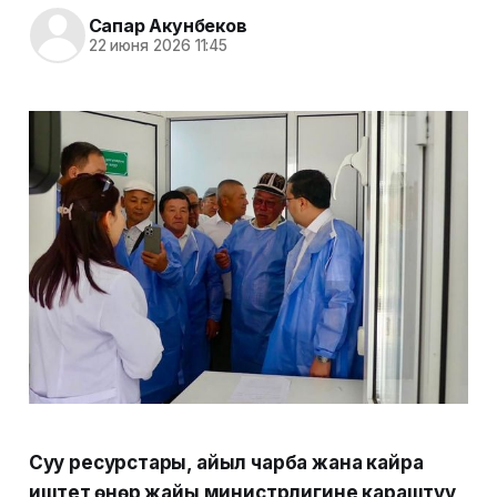
Сапар Акунбеков
22 июня 2026 11:45
Суу ресурстары, айыл чарба жана кайра
иштетүү өнөр жайы министрлигине караштуу