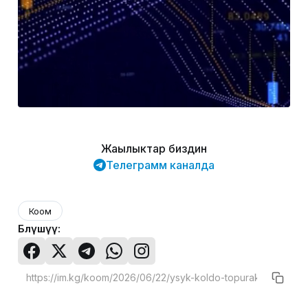
Жаңылыктар биздин
Телеграмм каналда
Коом
Бөлүшүү: