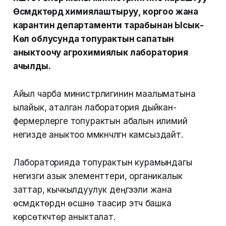
Өсүмдүктөрдү химиялаштыруу, коргоо жана
карантин департаменти тарабынан Ысык-
Көл облусунда топурактын сапатын
аныктоочу агрохимиялык лаборатория
ачылды.
Айыл чарба министрлигинин маалыматына
ылайык, аталган лаборатория дыйкан-
фермерлерге топурактын абалын илимий
негизде аныктоо мүмкүнчүлүгүн камсыздайт.
Лабораторияда топурактын курамындагы
негизги азык элементтери, органикалык
заттар, кычкылдуулук деңгээли жана
өсүмдүктөрдүн өсүшүнө таасир этүүчү башка
көрсөткүчтөр аныкталат.