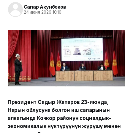
Сапар Акунбеков
24 июня 2026 10:10
Президент Садыр Жапаров 23-июнда,
Нарын облусуна болгон иш сапарынын
алкагында Кочкор районун социалдык-
экономикалык өнүктүрүүнүн жүрүшү менен