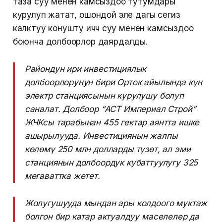
таза суу менен камсыздоо тутумдары
курулуп жатат, ошондой эле дагы сегиз
калктуу конушту ичүүчү суу менен камсыздоо
боюнча долбоорлор даярдалды.
Райондун ири инвестициялык
долбоорлорунун бири Орток айылында күн
электр станциясынын курулушу болуп
саналат. Долбоор “АСТ Империал Строй”
ЖЧКсы тарабынан 455 гектар аянтта ишке
ашырылууда. Инвестициянын жалпы
көлөмү 250 млн долларды түзөт, ал эми
станциянын долбоордук кубаттуулугу 325
мегаваттка жетет.
Жолугушууда мындан ары колдоого муктаж
болгон бир катар актуалдуу маселелер да