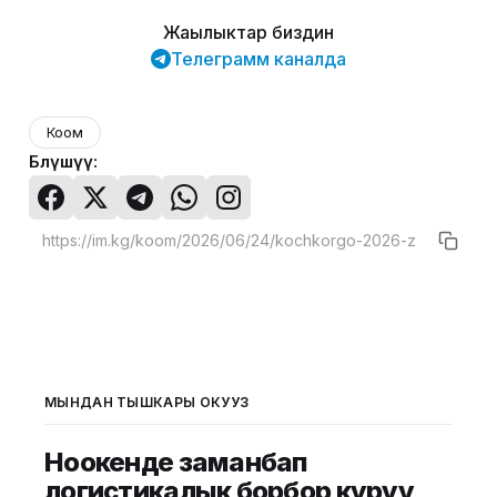
Жаңылыктар биздин
Телеграмм каналда
Коом
Бөлүшүү:
МЫНДАН ТЫШКАРЫ ОКУҢУЗ
Ноокенде заманбап
логистикалык борбор куруу