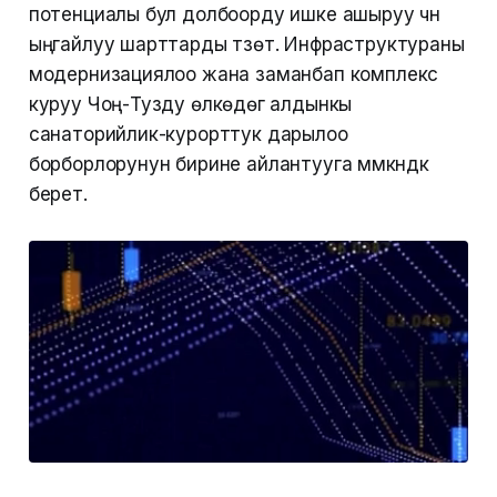
потенциалы бул долбоорду ишке ашыруу үчүн
ыңгайлуу шарттарды түзөт. Инфраструктураны
модернизациялоо жана заманбап комплекс
куруу Чоң-Тузду өлкөдөгү алдынкы
санаторийлик-курорттук дарылоо
борборлорунун бирине айлантууга мүмкүндүк
берет.