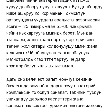
шаарына чейин альтернативдик автожол
куруу долбоору сунушталууда. Бул долбоорду
ишке ашыруу Кочкор менен Токмоктун
ортосундагы учурдагы аралыкты дээрлик эки
эсеге – 125 чакырымдан 55-60 чакырымга
чейин кыскартууга мүмкүндүк берет. Мындан
тышкары, жаңы транспорттук артерия акы
төлөнүүчү жол катары колдонулушу мүмкүн жана
келечекте Чүй облусунан Нарын облусуна
магистралдык газ түтүгүн тартуу үчүн даяр
коридор болуп калышы ыктымал.
Дагы бир келечектүү багыт Чоң-Туз кенинин
базасында заманбап дарылоочу санаторий
комплексин түзүү болуп саналат. Табигый туздун
уникалдуу дарылоо касиеттери жана
саламаттык сактоо туризмин өнүктүрүүнүн жогорку