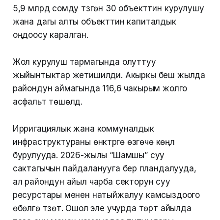
5,9 млрд сомду түзгөн 30 объекттин курулушу
жана дагы алты объекттин капиталдык
оңдоосу каралган.
Жол курулуш тармагында олуттуу
жыйынтыктар жетишилди. Акыркы беш жылда
райондун аймагында 116,6 чакырым жолго
асфальт төшөлдү.
Ирригациялык жана коммуналдык
инфраструктураны өнүктүрүүгө өзгөчө көңүл
бурулууда. 2026-жылы “Шамшы” суу
сактагычын пайдаланууга берүү пландалууда,
ал райондун айыл чарба секторун суу
ресурстары менен натыйжалуу камсыздоого
өбөлгө түзөт. Ошол эле учурда төрт айылда