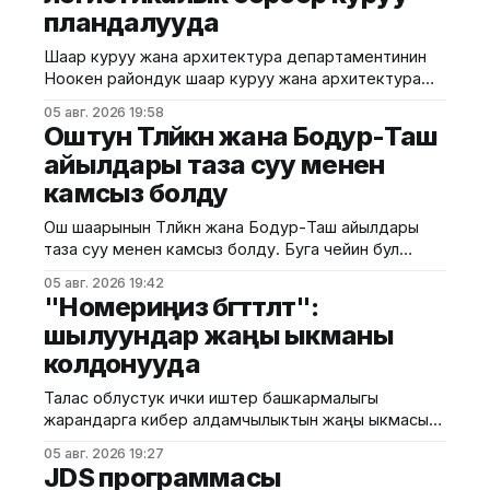
пландалууда
Шаар куруу жана архитектура департаментинин
Ноокен райондук шаар куруу жана архитектура
башкармалыгы Жалал-Абад облусунун Ноокен
05 авг. 2026 19:58
районундагы Кызыл-Туу айылынын Кен-Сай
Оштун Төлөйкөн жана Бодур-Таш
тилкесинде курула турган мөмө-жемиштерди
айылдары таза суу менен
сактоочу транспорттук-логистикалык борбордун
камсыз болду
эскиздик долбоорун иштеп чыкты. Курулуш
министрлигинин маалыматына ылайык, долбоор
Ош шаарынын Төлөйкөн жана Бодур-Таш айылдары
айыл чарба продукцияларын сактоо, кайра
таза суу менен камсыз болду. Буга чейин бул
иштетүү жана ташуу үчүн заманбап
аймактарда таза суу системасы болгон эмес. Ош
05 авг. 2026 19:42
шаардык мэриясынын малыматына ылайык, учурда
"Номериңиз бөгөттөлөт":
эки айылдагы жалпысынан 900 кожолукка таза суу
шылуундар жаңы ыкманы
берилди. Дагы 100 үйдү таза суу тармагына кошуу
колдонууда
иштери уланууда. Белгилей кетсек, буга чейин
аталган айылдарда
Талас облустук ички иштер башкармалыгы
жарандарга кибер алдамчылыктын жаңы ыкмасы
тууралуу эскертти. Маалыматка ылайык,
05 авг. 2026 19:27
алдамчылар өздөрүн байланыш операторунун
JDS программасы
кызматкерлери катары тааныштырып, телефон