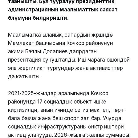
таанышты. Бул тууралуу президенттик
админстрациянын маалыматтык саясат
бөлүмүнөн билдиришти.
Маалыматка ылайык, сапардын жүрүшүндө
Мамлекет башчысына Кочкор районунун
акими Баялы Досалиев даярдаган
презентация сунушталды. Иш-чарага ошондой
эле жергиликтүү тургундар жана активисттер
да катышты.
2021-2025-жылдар аралыгында Кочкор
районунда 17 социалдык объект ишке
киргизилди, анын ичинде сегиз мектеп, төрт
бала бакча жана беш спорт зал бар. Учурда
социалдык инфраструктураны өнүктүрүү иштери
активдүү уланууда. 2026-жылга жалпы суммасы