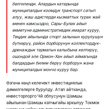
белгиленди. Алардын катарында
муниципалдык коомдук транспорт сатып
алуу, жаш адистерди кызматтык турак жай
менен камсыздоо, Сары-Булак айыл
өкмөтүнө административдик имарат куруу,
Теңдик айылында спорт залынын курулушун
бүткөрүү, район борборунун коллектордук-
дренаждык тармагын калыбына келтирүү,
ошондой эле Ормон-Хан айыл аймагында
балдардын билим берүү борборун жана
муниципалдык мончо куруу бар.
Өзгөчө көңүл келечектүү инвестициялык
демилгелерге бурулду. Атап айтканда,
инвесторлорго Чүй облусунун Шамшы
айылынан Шамшы капчыгайы аркылуу Токмок