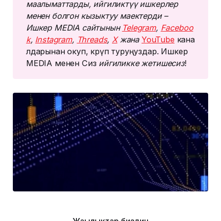
маалыматтарды, ийгиликтүү ишкерлер 
менен болгон кызыктуу маектерди – 
Ишкер MEDIA сайтынын 
Telegram
, 
Faceboo
k
, 
Instagram
, 
Threads
, 
Х
 жана 
YouTube
кана
лдарынан окуп, көрүп туруңуздар. Ишкер
MEDIA менен Сиз
 ийгиликке жетишесиз
!
Жаңылыктар биздин