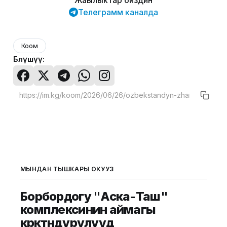
Телеграмм каналда
Коом
Бөлүшүү:
МЫНДАН ТЫШКАРЫ ОКУҢУЗ
Борбордогу "Аска-Таш"
комплексинин аймагы
көрктөндүрүлүүдө