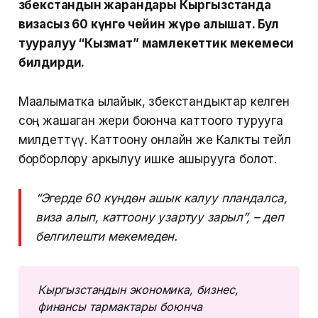
Өзбекстандын жарандары Кыргызстанда
визасыз 60 күнгө чейин жүрө алышат. Бул
тууралуу “Кызмат” мамлекеттик мекемеси
билдирди.
Маалыматка ылайык, өзбекстандыктар келген
соң жашаган жери боюнча каттоого турууга
милдеттүү. Каттоону онлайн же Калкты тейлөө
борборлору аркылуу ишке ашырууга болот.
“Эгерде 60 күндөн ашык калуу пландалса,
виза алып, каттоону узартуу зарыл”, – деп
белгилешти мекемеден.
Кыргызстандын экономика, бизнес, 
финансы тармактары боюнча 