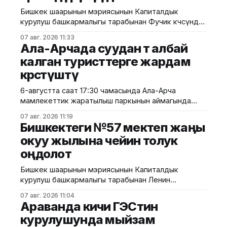
Бишкек шаарынын мэриясынын Капиталдык
курулуш башкармалыгы тарабынан Фучик көчөсүндө
жайгашкан "Аска-Таш" мемориалдык
07 авг. 2026 11:33
комплексиндеги фонтандарды оңдоо жана
Ала-Арчада суудан өтө албай
аймагын көрктөндүрүү иштери уланууда. Мэриянын
калган туристтерге жардам
маалыматына ылайык, аталган иштер Шанхай
көрсөтүштү
кызматташтык уюмуна (ШКУ) мүчө
мамлекеттердин башчыларынын кеңешинин
6-августта саат 17:30 чамасында Ала-Арча
жыйынына даярдык көрүүнүн алкагында
мамлекеттик жаратылыш паркынын аймагында
жүргүзүлүүдө. Долбоорго ылайык, фонтандар
Нидерланддын эки жараны аккан суудан өтө албай
комплекстүү оңдолуп, ички жана тышкы
07 авг. 2026 11:19
калышкан. Өзгөчө кырдаалдар министрлигинен
инженердик
Бишкектеги №57 мектеп жаңы
билдиришкендей, окуя тууралуу маалымат түшөрү
окуу жылына чейин толук
менен парктагы "Эдельвейс" куткаруу кошуунунун
оңдолот
кызматкерлери ыкчам түрдө жерине барып,
туристтерди коопсуз аймакка чыгарышты. ӨКМ
Бишкек шаарынын мэриясынын Капиталдык
жарандарды жана туристтерди тоолуу аймактарга
курулуш башкармалыгы тарабынан Ленин
районунда жайгашкан №57 муниципалдык орто
07 авг. 2026 11:04
жалпы билим берүү мектебинин имаратында
Араванда кичи ГЭСтин
капиталдык оңдоо иштери уланууда.
курулушунда мыйзам
Муниципалитеттин маалыматына ылайык,