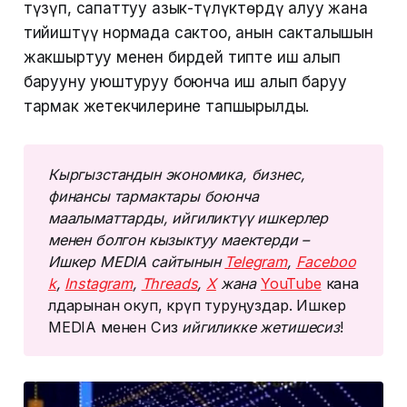
түзүп, сапаттуу азык-түлүктөрдү алуу жана
тийиштүү нормада сактоо, анын сакталышын
жакшыртуу менен бирдей типте иш алып
барууну уюштуруу боюнча иш алып баруу
тармак жетекчилерине тапшырылды.
Кыргызстандын экономика, бизнес, 
финансы тармактары боюнча 
маалыматтарды, ийгиликтүү ишкерлер 
менен болгон кызыктуу маектерди – 
Ишкер MEDIA сайтынын 
Telegram
, 
Faceboo
k
, 
Instagram
, 
Threads
, 
Х
 жана 
YouTube
кана
лдарынан окуп, көрүп туруңуздар. Ишкер
MEDIA менен Сиз
 ийгиликке жетишесиз
!