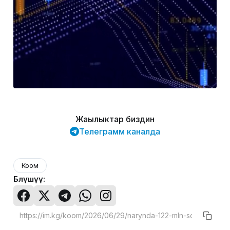
Жаңылыктар биздин
Телеграмм каналда
Коом
Бөлүшүү: