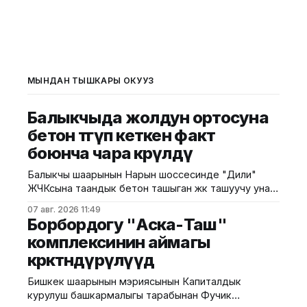
МЫНДАН ТЫШКАРЫ ОКУҢУЗ
Балыкчыда жолдун ортосуна
бетон төгүп кеткен факт
боюнча чара көрүлдү
Балыкчы шаарынын Нарын шоссесинде "Дили"
ЖЧКсына таандык бетон ташыган жүк ташуучу унаа
6-августта жолдун ортосуна бетон төгүп кеткен.
07 авг. 2026 11:49
Бул тууралуу калаа мэриясынын басма сөз
Борбордогу "Аска-Таш"
кызматы билдирди. Окуядан кийин шаар мэриясы
комплексинин аймагы
тарабынан ыкчам чаралар көрүлүп, "Тазалык"
көрктөндүрүлүүдө
муниципалдык ишканасынын кызматкерлери
төгүлгөн бетонду толугу менен тазалашты. Аталган
Бишкек шаарынын мэриясынын Капиталдык
мыйзам
курулуш башкармалыгы тарабынан Фучик