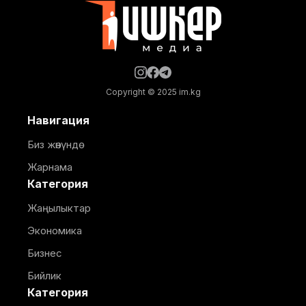
капиталдык оңдоо жүргүзүлүүдө. 2025-2026-окуу
жылында мектепте 1682 окуучу билим
Copyright © 2025 im.kg
Навигация
Биз жөнүндө
Жарнама
Категория
Жаңылыктар
Экономика
Бизнес
Бийлик
Категория