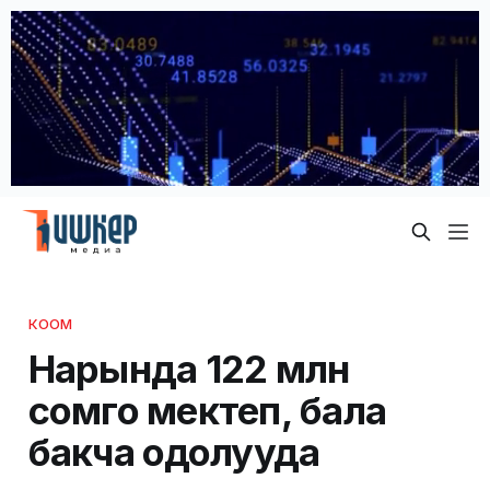
КООМ
Нарында 122 млн
сомго мектеп, бала
бакча оңдолууда