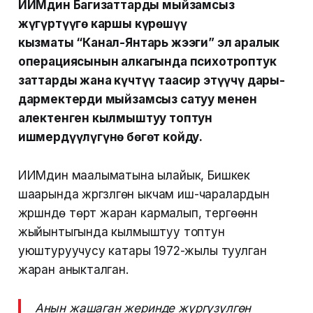
ИИМдин Баңгизаттарды мыйзамсыз
жүгүртүүгө каршы күрөшүү
кызматы “Канал-Янтарь жээги” эл аралык
операциясынын алкагында психотроптук
заттарды жана күчтүү таасир этүүчү дары-
дармектерди мыйзамсыз сатуу менен
алектенген кылмыштуу топтун
ишмердүүлүгүнө бөгөт койду.
ИИМдин маалыматына ылайык, Бишкек
шаарында жүргүзүлгөн ыкчам иш-чаралардын
жүрүшүндө төрт жаран кармалып, тергөөнүн
жыйынтыгында кылмыштуу топтун
уюштуруучусу катары 1972-жылы туулган
жаран аныкталган.
Анын жашаган жеринде жүргүзүлгөн