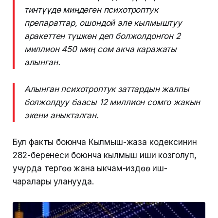
тинтүүдө миңдеген психотроптук
препараттар, ошондой эле кылмыштуу
аракеттен түшкөн деп болжолдонгон 2
миллион 450 миң сом акча каражаты
алынган.
Алынган психотроптук заттардын жалпы
болжолдуу баасы 12 миллион сомго жакын
экени аныкталган.
Бул факты боюнча Кылмыш-жаза кодексинин
282-беренеси боюнча кылмыш иши козголуп,
учурда тергөө жана ыкчам-издөө иш-
чаралары уланууда.