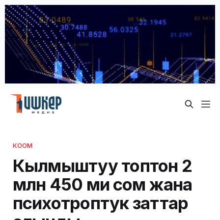
КООМ
Кылмыштуу топтон 2
млн 450 миң сом жана
психотроптук заттар