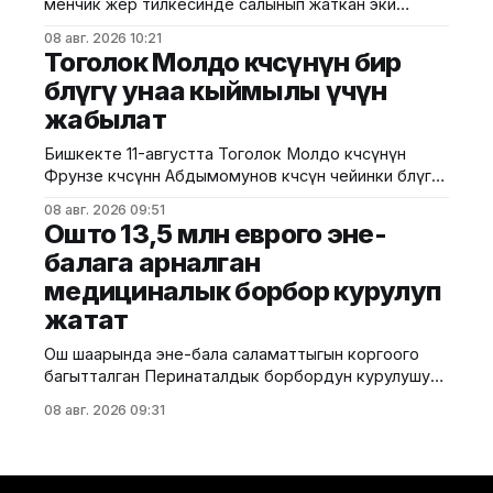
менчик жер тилкесинде салынып жаткан эки
Байыркы Кытай цивилизациясынын көркөм өнөр
кабаттуу соода борборунун курулушунда мыйзам
08 авг. 2026 10:21
бузуулар аныкталды. Бул тууралуу Курулуш,
Тоголок Молдо көчөсүнүн бир
архитектура жана турак жай-коммуналдык чарба
бөлүгү унаа кыймылы үчүн
министрлигинин басма сөз кызматы билдирди.
жабылат
Маалыматка ылайык, Кулатов көчөсүндө жайгашкан
объекттеги иштер тиешелүү уруксат берүүчү
Бишкекте 11-августта Тоголок Молдо көчөсүнүн
жана долбоордук документтер таризделбестен
Фрунзе көчөсүнөн Абдымомунов көчөсүнө чейинки бөлүгү
жүргүзүлгөн. Жер казууда
унаа кыймылы үчүн убактылуу жабылат. Калаа
08 авг. 2026 09:51
мэриясынын билдиришкендей, аталган тилкеде
Ошто 13,5 млн еврого эне-
бул убакта курулуш иштери жүргүзүлөт. Ал эми
балага арналган
Фрунзе жана Панфилов көчөлөрүнүн кесилиши
медициналык борбор курулуп
кайрадан унаалар үчүн ачылат. Мэрия
айдоочуларды жол кыймылындагы убактылуу
жатат
өзгөрүүлөрдү эске алып, жол белгилеринин
талаптарын так
Ош шаарында эне-бала саламаттыгын коргоого
багытталган Перинаталдык борбордун курулушу
башталды. Бул тууралуу Саламаттык сактоо
08 авг. 2026 09:31
министрлигинин басма сөз кызматы билдирди.
Маалыматка ылайык, долбоор Германиянын
өнүктүрүү банкынын (KfW) 13,5 млн евро өлчөмүндөгү
гранттык каражатынын эсебинен ишке