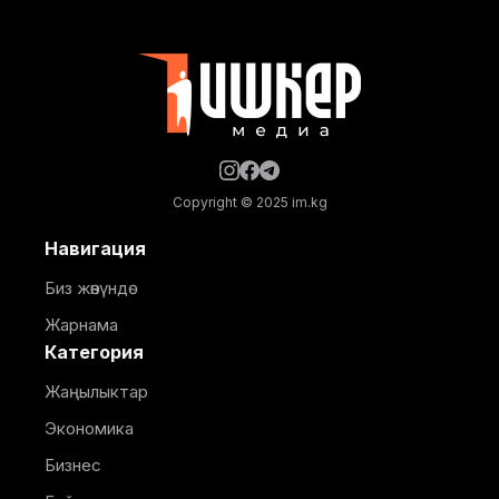
ашырылууда. Аталган борбор 249 орунга
ылайыкталып, кош бойлуу аялдарга, төрөттөн кийинки
энелерге жана ымыркайларга
Copyright © 2025 im.kg
Навигация
Биз жөнүндө
Жарнама
Категория
Жаңылыктар
Экономика
Бизнес