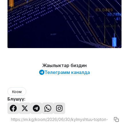
Жаңылыктар биздин
Телеграмм каналда
Коом
Бөлүшүү: