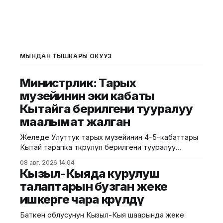
МЫНДАН ТЫШКАРЫ ОКУҢУЗ
Министрлик: Тарых
музейинин эки кабаты
Кытайга берилгени тууралуу
маалымат жалган
Желеде Улуттук тарых музейинин 4-5-кабаттары
Кытай тарапка өткөрүлүп берилгени тууралуу
тараган маалыматтын чындыкка дал келбесин
08 авг. 2026 14:04
Маданият, маалымат жана жаштар саясаты
Кызыл-Кыяда курулуш
министрлиги билдирди. Министрликтин
талаптарын бузган жеке
маалыматына караганда, музейдин эч бир бөлүгү
ишкерге чара көрүлдү
чет өлкөлүк мекемелерге менчикке, ижарага же
туруктуу пайдаланууга берилген эмес.
Баткен облусунун Кызыл-Кыя шаарында жеке
Белгилегендей, “Гармония сулуулукту жаратат: