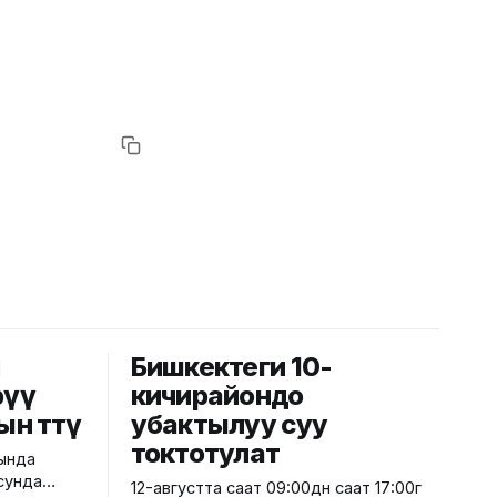
й
Бишкектеги 10-
рүү
кичирайондо
ын өттү
убактылуу суу
токтотулат
рында
сунда
12-августта саат 09:00дөн саат 17:00гө