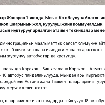
ыр Жапаров 1-июлда, Ысык-Көл облусуна болгон 
акол шаарынын жол, курулуш жана коммуналдык
сын өнүктүрүүгө арналган атайын техникалар мен
админстрациянын маалыматтык саясат бөлүмүнүн ай
лекет башчысына шаар ичиндеги жана эл аралык катт
ңы жүргүнчү автобустар да көрсөтүлдү.
 шаарында Каракол – Бишкек жана Каракол – Алмат
н 10 автобус пайдаланылууда. Мындан ары Кыргызс
ошондой эле Астана жана Ташкент шаарларына туру
чуу мерчемделип жатат.
, шаар ичиндеги каттамдарды тейлөө үчүн 18 автобу