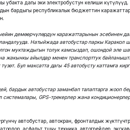
ы убакта дагы эки электробустун келиши күтүлүүдө.
рдын бардыгы республикалык бюджеттин каражатта
н.
чейин демөөрчүлөрдүн каражаттарынын эсебинен даг
пландалууда. Натыйжада автобустар паркы Каракол 
лгон муктаждыгын толук камсыздап, ошондой эле ша
на жакынкы айылдар менен транспорттук байланыш
түзөт. Бул максатта дагы 45 автобусту каттамга кир
ей, бардык автобустар заманбап талаптарга жооп бе
л системалары, GPS-трекерлер жана кондиционерле
гүнчү автобустар, автокран, фронталдык жүктөгүчтөр
аваторлор, асфальт төшөөчү техника, автогрейдер, экска