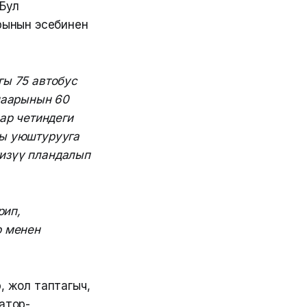
 Бул
рынын эсебинен
ы 75 автобус
шаарынын 60
ар четиндеги
ты уюштурууга
гизүү пландалып
рип,
р менен
, жол таптагыч,
ватор-