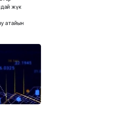
ндай жүк
,
чу атайын