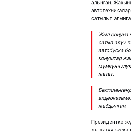
алынган. Жакынк
автотехникала
сатылып алынга
Жыл соңуна 
сатып алуу 
автобуска бо
конуштар жа
мүмкүнчүлүк 
жатат.
Белгиленгенд
видеокөзөмө
жабдылган.
Президентке жүр
дөңгөлөктүү экск