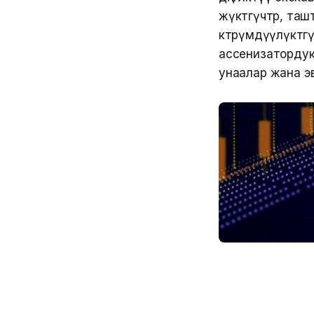
жүктөгүчтөр, та
көтөрүмдүүлүктө
ассенизатордук 
унаалар жана эв