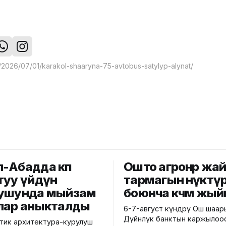
-Абадда көп
Ошто агроөнөр жа
туу үйдүн
тармагын өнүктү
ушунда мыйзам
боюнча көчмө жый
лар аныкталды
6-7-август күндөрү Ош шаа
Дүйнөлүк банктын каржылоо
ик архитектура-курулуш