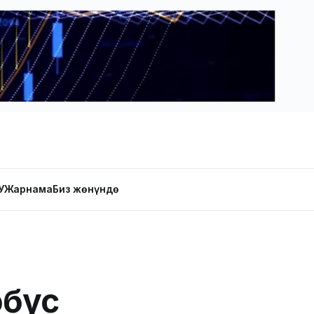
У
Жарнама
Биз жөнүндө
обус