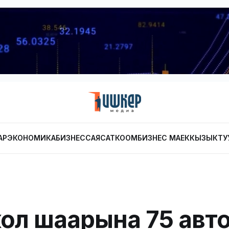
АР
ЭКОНОМИКА
БИЗНЕС
САЯСАТ
КООМ
БИЗНЕС МАЕК
КЫЗЫКТУ
ол шаарына 75 авт