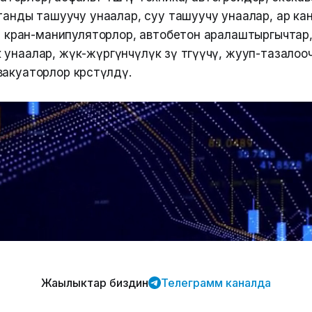
штанды ташуучу унаалар, суу ташуучу унаалар, ар ка
гү кран-манипуляторлор, автобетон аралаштыргычтар
унаалар, жүк-жүргүнчүлүк өзү төгүүчү, жууп-тазалоо
акуаторлор көрсөтүлдү.
Жаңылыктар биздин
Телеграмм каналда