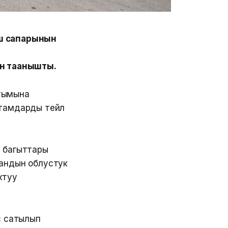
иш сапарынын
ен таанышты.
тымына
амдарды тейлөө
ы багыттары
тандын облустук
ктуу
с сатылып