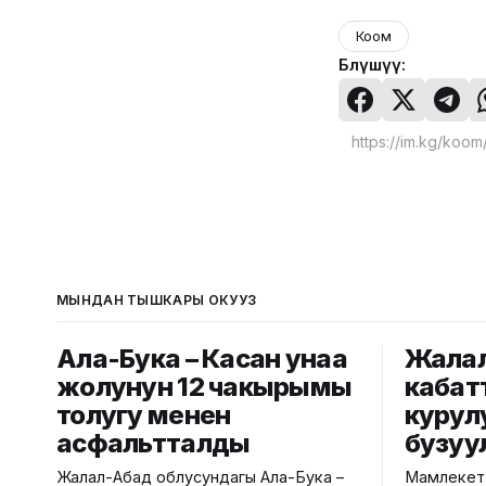
Коом
Бөлүшүү:
МЫНДАН ТЫШКАРЫ ОКУҢУЗ
Ала-Бука – Касан унаа
Жалал
жолунун 12 чакырымы
кабат
толугу менен
курул
асфальтталды
бузуу
Жалал-Абад облусундагы Ала-Бука –
Мамлекетт