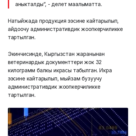
аныкталды”, - делет маалыматта.
Натыйжада продукция ээсине кайтарылып,
айдоочу административдик жоопкерчиликке
тартылган.
Экинчисинде, Кыргызстан жаранынан
ветеринардык документтери жок 32
килограмм балкы икрасы табылган. Икра
ээсине кайтарылып, мыйзам бузуучу
административдик жоопкерчиликке
тартылган.