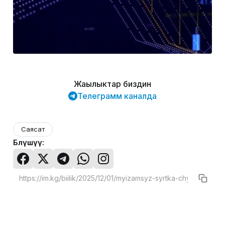
Жаңылыктар биздин
Телеграмм каналда
Саясат
Бөлүшүү: