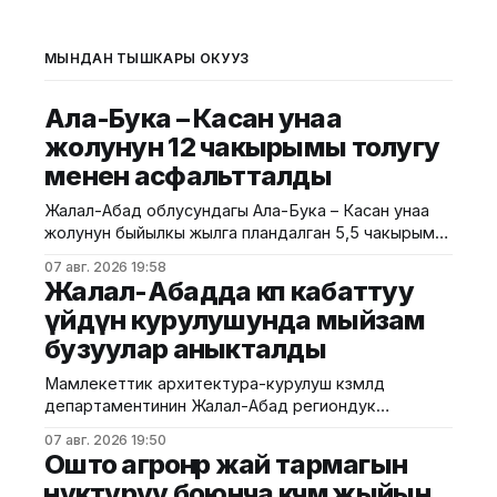
МЫНДАН ТЫШКАРЫ ОКУҢУЗ
Ала-Бука – Касан унаа
жолунун 12 чакырымы толугу
менен асфальтталды
Жалал-Абад облусундагы Ала-Бука – Касан унаа
жолунун быйылкы жылга пландалган 5,5 чакырым
тилкесине асфальт-бетон төшөө иштери толугу менен
07 авг. 2026 19:58
аяктады. Транспорт жана коммуникациялар
Жалал-Абадда көп кабаттуу
министрлигинин маалыматына ылайык, жол куруу
үйдүн курулушунда мыйзам
иштери №17 Жол эксплуатациялоо мекемеси
бузуулар аныкталды
тарабынан белгиленген графикке ылайык,
курулуштун сапат талаптарын сактоо менен
Мамлекеттик архитектура-курулуш көзөмөлдөө
жүргүзүлдү. Аталган жолдун жалпы 12 чакырымына
департаментинин Жалал-Абад региондук
башкармалыгы шаардагы көп кабаттуу турак жайга
07 авг. 2026 19:50
текшерүү жүргүздү. Бул тууралуу Курулуш
Ошто агроөнөр жай тармагын
министрлигинин басма сөз кызматы билдирди.
өнүктүрүү боюнча көчмө жыйын
Маалыматка ылайык, текшерүү Байзаков көчөсү, 46