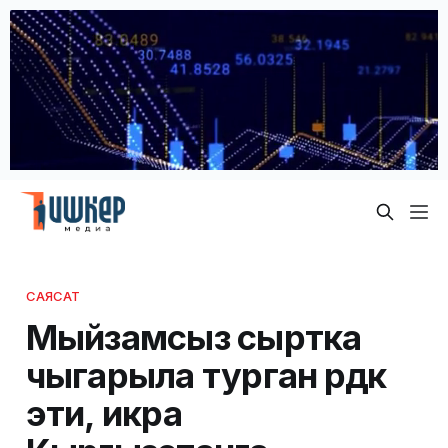
САЯСАТ
Мыйзамсыз сыртка
чыгарыла турган өрдөк
эти, икра