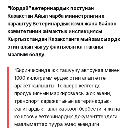
“Кордай” ветеринардык постунан
Казакстан Айыл чарба министрлигине
караштуу Ветеринардык көзөмөл жана байкоо
комитетинин аймактык инспекциясы
Кыргызстандан Казакстанга мыйзамсыз өрдөк
этин алып чыгуу фактысын каттаганы
маалым болду.
“Биринчисинде жүк ташуучу автоунаа менен
1000 килограмм өрдөк этин алып өтүүгө
аракет кылышты. Текшере келгенде
продукциянын маркировкасы жок экени,
транспорт каражатынын ветеринардык-
санитардык талапка жооп бербестиги жана
коштоочу ветеринардык документтердеги
маалыматтар туура эмес экендиги