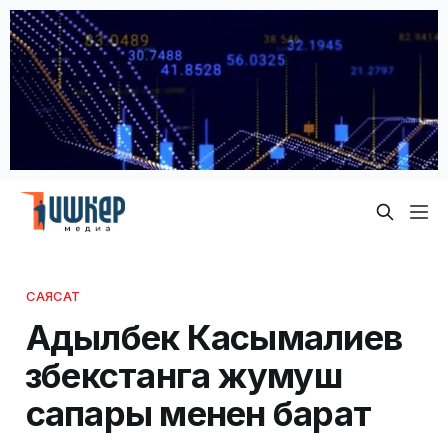
САЯСАТ
Адылбек Касымалиев
Өзбекстанга жумуш
сапары менен барат