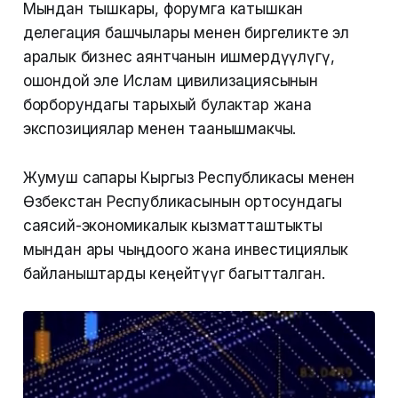
Мындан тышкары, форумга катышкан
делегация башчылары менен биргеликте эл
аралык бизнес аянтчанын ишмердүүлүгү,
ошондой эле Ислам цивилизациясынын
борборундагы тарыхый булактар жана
экспозициялар менен таанышмакчы.
Жумуш сапары Кыргыз Республикасы менен
Өзбекстан Республикасынын ортосундагы
саясий-экономикалык кызматташтыкты
мындан ары чыңдоого жана инвестициялык
байланыштарды кеңейтүүгө багытталган.