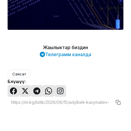
Жаңылыктар биздин
Телеграмм каналда
Саясат
Бөлүшүү: