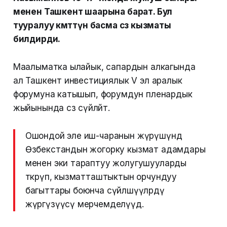
менен Ташкент шаарына барат. Бул
тууралуу өкмөттүн басма сөз кызматы
билдирди.
Маалыматка ылайык, сапардын алкагында
ал Ташкент инвестициялык V эл аралык
форумуна катышып, форумдун пленардык
жыйынында сөз сүйлөйт.
Ошондой эле иш-чаранын жүрүшүндө
Өзбекстандын жогорку кызмат адамдары
менен эки тараптуу жолугушууларды
өткөрүп, кызматташтыктын орчундуу
багыттары боюнча сүйлөшүүлөрдү
жүргүзүүсү мерчемделүүдө.