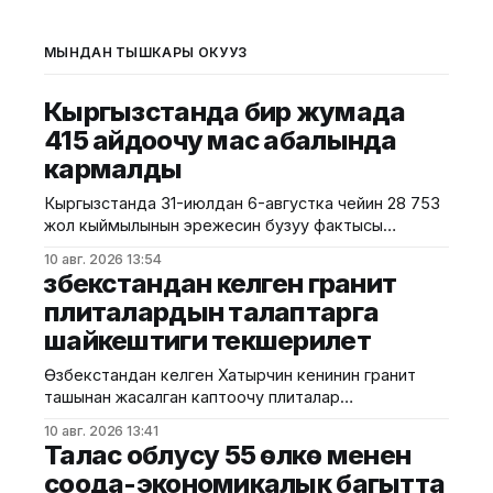
МЫНДАН ТЫШКАРЫ ОКУҢУЗ
Кыргызстанда бир жумада
415 айдоочу мас абалында
кармалды
Кыргызстанда 31-июлдан 6-августка чейин 28 753
жол кыймылынын эрежесин бузуу фактысы
аныкталды. Бул тууралуу ИИМдин Жол
10 авг. 2026 13:54
кыймылынын коопсуздугун камсыздоо башкы
Өзбекстандан келген гранит
башкармалыгы билдирди. Алдын ала маалымат
плиталардын талаптарга
боюнча, бир жуманын ичинде тиешелүү
шайкештиги текшерилет
документтери жок транспорт каражатын
башкарган 4 502, мас абалында унаа башкарган 415
Өзбекстандан келген Хатырчин кенинин гранит
жана унаанын терезелерин мыйзамсыз
ташынан жасалган каптоочу плиталар
караңгылаткан 207
сертификаттоодон өттү. Бул тууралуу Курулуш
10 авг. 2026 13:41
министрлигинин басма сөз кызматы билдирди.
Талас облусу 55 өлкө менен
Маалыматка ылайык, бул иштерди Курулушта
соода-экономикалык багытта
сертификаттоонун республикалык борборунун