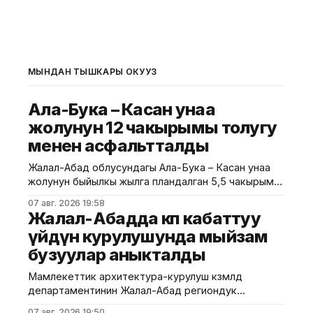
МЫНДАН ТЫШКАРЫ ОКУҢУЗ
Ала-Бука – Касан унаа
жолунун 12 чакырымы толугу
менен асфальтталды
Жалал-Абад облусундагы Ала-Бука – Касан унаа
жолунун быйылкы жылга пландалган 5,5 чакырым
тилкесине асфальт-бетон төшөө иштери толугу менен
07 авг. 2026 19:58
аяктады. Транспорт жана коммуникациялар
Жалал-Абадда көп кабаттуу
министрлигинин маалыматына ылайык, жол куруу
үйдүн курулушунда мыйзам
иштери №17 Жол эксплуатациялоо мекемеси
бузуулар аныкталды
тарабынан белгиленген графикке ылайык,
курулуштун сапат талаптарын сактоо менен
Мамлекеттик архитектура-курулуш көзөмөлдөө
жүргүзүлдү. Аталган жолдун жалпы 12 чакырымына
департаментинин Жалал-Абад региондук
башкармалыгы шаардагы көп кабаттуу турак жайга
07 авг. 2026 19:50