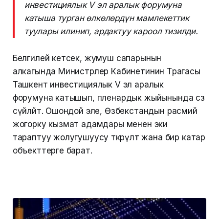
инвестициялык V эл аралык форумуна
катыша турган өлкөлөрдүн мамлекеттик
туулары илинип, ардактуу кароол тизилди.
Белгилей кетсек, жумуш сапарынын
алкагында Министрлер Кабинетинин Төрагасы
Ташкент инвестициялык V эл аралык
форумуна катышып, пленардык жыйынында сөз
сүйлөйт. Ошондой эле, Өзбекстандын расмий
жогорку кызмат адамдары менен эки
тараптуу жолугушуусу өткөрүлөт жана бир катар
объекттерге барат.