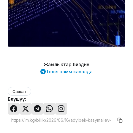
Жаңылыктар биздин
Телеграмм каналда
Саясат
Бөлүшүү: