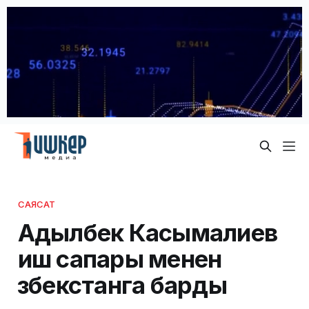
САЯСАТ
Адылбек Касымалиев
иш сапары менен
Өзбекстанга барды