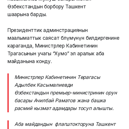
Өзбекстандын борбору Ташкент
шаарына барды.
Президенттик админстрациянын
маалыматтык саясат бөлүмүнүн билдиргенине
караганда, Министрлер Кабинетинин
Төрагасынын учагы “Хумо” эл аралык аба
майданына конду.
Министрлер Кабинетинин Төрагасы
Адылбек Касымалиевди
Өзбекстандын премьер-министринин орун
басары Ачилбай Раматов жана башка
расмий кызмат адамдары тосуп алышты.
Аба майдандын флагштокторуна Ташкент