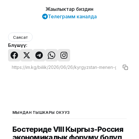
Жаңылыктар биздин
Телеграмм каналда
Саясат
Бөлүшүү:
МЫНДАН ТЫШКАРЫ ОКУҢУЗ
Бостериде VIII Кыргыз-Россия
экономикалык форуму болуп