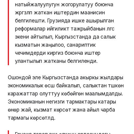
натыйжалуулугун жогорулатуу боюнча
жүргүзүлүп жаткан иштердин маанисин
белгилешти. Грузияда ишке ашырылган
реформалар ийгиликтүү тажрыйбанын үлгүсү
экени айтылып, Кыргызстанда да салык
кызматын жаңылоо, санариптик
чечимдерди киргизүү боюнча иштер
улантылып жатканы белгиленди.
Ошондой эле Кыргызстанда акыркы жылдары
экономикалык өсүш байкалып, салыктан түшкөн
каражаттар олуттуу көбөйгөнү маалымдалды.
Экономиканын негизги тармактары катары
өнөр жай, кызмат көрсөтүү жана айыл чарба
тармагы көрсөтүлдү.