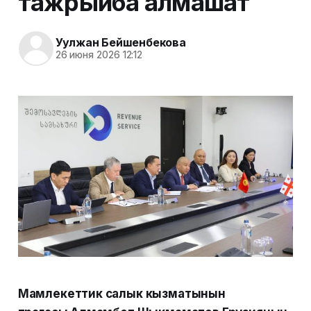
тажрыйба алмашат
Уулжан Бейшенбекова
26 июня 2026 12:12
Мамлекеттик салык кызматынын