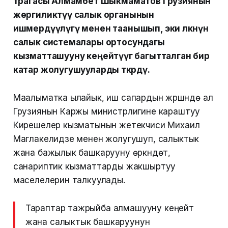
төрагасы Алмамбет Шыкмаматов Грузиянын
жергиликтүү салык органынын
ишмердүүлүгү менен таанышып, эки өлкөнүн
салык системалары ортосундагы
кызматташууну кеңейтүүгө багытталган бир
катар жолугушууларды өткөрдү.
Маалыматка ылайык, иш сапардын жүрүшүндө ал
Грузиянын Каржы министрлигине караштуу
Кирешелер кызматынын жетекчиси Михаил
Маглакелидзе менен жолугушуп, салыктык
жана бажылык башкарууну өркүндөтүү,
санариптик кызматтарды жакшыртуу
маселелерин талкуулады.
Тараптар тажрыйба алмашууну кеңейтүү
жана салыктык башкаруунун