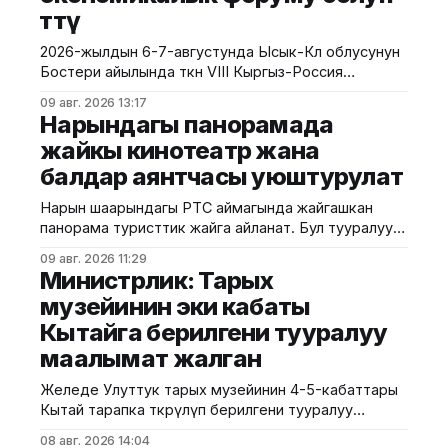
өттү
2026-жылдын 6-7-августунда Ысык-Көл облусунун
Бостери айылында өткөн VIII Кыргыз-Россия
экономикалык форуму болуп өтту. Иш-чара Евразия
09 авг. 2026 13:17
өкмөттөр аралык кеңешинин жыйынынын алкагында
Нарындагы панорамада
уюштурулуп, ага Кыргызстан менен Россиянын
жайкы кинотеатр жана
мамлекеттик органдарынын, бизнес
балдар аянтчасы уюштурулат
ишканаларынын, өнүктүрүү институттарынын жана
эксперттик коомчулуктун өкүлдөрү катышты.
Нарын шаарындагы РТС аймагында жайгашкан
Форумдун биринчи күнүнүн жыйынтыгында бир
панорама туристтик жайга айланат. Бул тууралуу
катар келишимдерге кол
калаа мэриясынан билдиришти. Маалыматка
09 авг. 2026 11:29
ылайык, Нарындын мэри Жылдызбек Беккелдиев
Министрлик: Тарых
"Сапат курулуш" ЖЧКсынын жетекчиси Валихан
музейинин эки кабаты
Жолбулаков менен жолугушуп, алдыдагы иштерди
Кытайга берилгени тууралуу
талкуулады. Долбоор сынак шартында жеке
ишкерге пайдаланууга берилип, аймакта жайкы
маалымат жалган
кинотеатр, сүрөт бурчу, балдар үчүн оюн аянтчасы
жана
Желеде Улуттук тарых музейинин 4-5-кабаттары
Кытай тарапка өткөрүлүп берилгени тууралуу
тараган маалыматтын чындыкка дал келбесин
08 авг. 2026 14:04