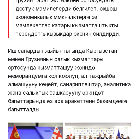
Грузия тарап эки өлкөнүн ортосундагы
достук мамилелерди белгилеп, окшош
экономикалык мүмкүнчүлүктөргө ээ
мамлекеттер катары кызматташтыкты
тереңдетүүгө кызыкдар экенин билдирди.
Иш сапардын жыйынтыгында Кыргызстан
менен Грузиянын салык кызматтары
ортосунда кызматташуу жөнүндө
меморандумга кол коюлуп, ал тажрыйба
алмашууну кеңейтүү, санариптештирүү, аналитика
жана салыктык башкарууну өркүндөтүү
багыттарында өз ара аракеттенүүнү бекемдөөгө
багытталды.