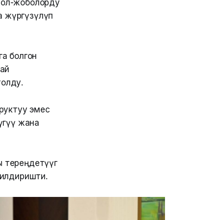
 жол-жоболорду
а жүргүзүлүп
га болгон
жай
олду.
руктуу эмес
нүгүү жана
тереңдетүүгө
билдиришти.