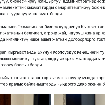
нүгүү, бизнес-чөйрөнү жакшыртуу, административдик
ана мамлекеттик кызматтарды санариптештирүү боюнч
лар тууралуу маалымат берди.
малиев Германиялык бизнес өкүлдөрүнүн Кыргызстан
п жатканын белгилеп, агроөнөр жай, өндүрүш жана өнөр 
да ийгиликтүү ишке ашып жаткан долбоорлорго токт
рап Кыргызстанды БУУнун Коопсуздук Кеңешинин ту
анышы менен куттуктап, өлкөдөгү акыркы жылдардагы ө
огорку баасын берди.
жыйынтыгында тараптар кызматташууну мындан ары 
тер аралык байланыштарды чыңдоого даяр экенин 