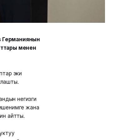
в Германиянын
аттары менен
птар эки
улашты.
андын негизги
й ишенимге жана
ин айтты.
уктуу