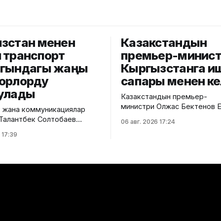
зстан менен
Казакстандын
 транспорт
премьер-минис
гындагы жаңы
Кыргызстанга и
орлорду
сапары менен к
улады
Казакстандын премьер-
министри Олжас Бектенов 
 жана коммуникациялар
өкмөттөр аралык кеңешинин к
Талантбек Солтобаев
06 авг. 2026 17:24
жыйынына катышуу үчүн Кыр
ндагы Кытай Эл
 17:39
келди. Бул тууралуу өкмөттүн
асынын Атайын жана
кызматы билдирди. Маалыматка
куктуу Элчиси Лю Цзянпин
ылайык, "Ысык-Көл" эл арал
гушуп, эки өлкөнүн
аэропортунан казак өкмөт б
 тармагындагы
Министрлер Кабинетинин тө
тыгынын учурдагы абалын
орун басары Эрлист Акунбе
мындан ары өнүктүрүү
алды. Белгилүү болгондой, Евразия
талкуулады. Министр
өкмөттөр аралык кеңешинин к
лдары Кыргызстан менен
ортосундагы товар