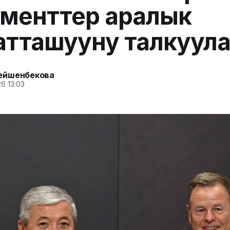
менттер аралык
атташууну талкуул
ейшенбекова
6 13:03