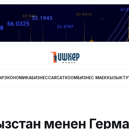
АР
ЭКОНОМИКА
БИЗНЕС
САЯСАТ
КООМ
БИЗНЕС МАЕК
КЫЗЫКТУ
зстан менен Герм