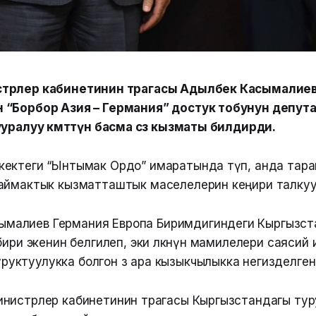
трлер кабинетинин төрагасы Адылбек Касымалие
 “Борбор Азия – Германия” достук тобунун депут
ууралуу өкмөттүн басма сөз кызматы билдирди.
ектеги “Ынтымак Ордо” имаратында өтүп, анда тара
аймактык кызматташтык маселелерин кеңири талку
ымалиев Германия Европа Биримдигиндеги Кыргызст
н бири экенин белгилеп, эки өлкөнүн мамилелери саяси
руктуулукка болгон өз ара кызыкчылыкка негизделген
нистрлер кабинетинин төрагасы Кыргызстандагы тур