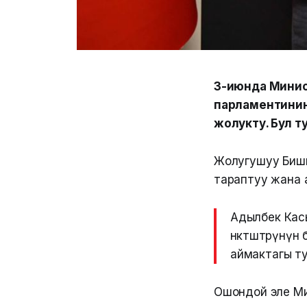
3-июнда Минис
парламентинин
жолукту. Бул т
Жолугушуу Бишк
тараптуу жана 
Адылбек Кас
өнөктөштөрүнү
аймактагы ту
Ошондой эле Ми