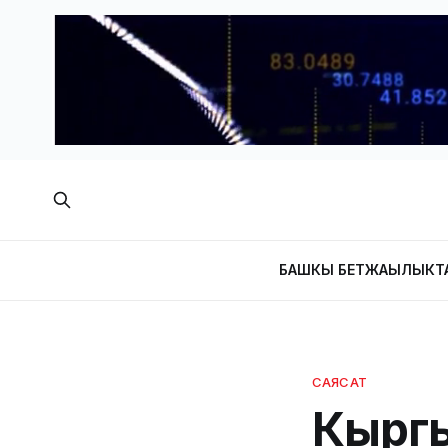
БАШКЫ БЕТ
ЖАҢЫЛЫКТ
САЯСАТ
Кыргы