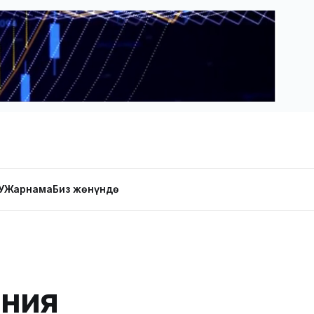
У
Жарнама
Биз жөнүндө
ания