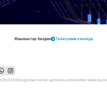
Жаңылыктар биздин
Телеграмм каналда