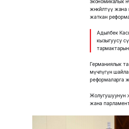
экономикалык ө
жөнөкөйлөтүү ж
жаткан реформа
Адылбек Касы
кызыгуусу өсү
тармактарын
Германиялык та
мүчөлүгүнө шайл
реформаларга ж
Жолугушуунун 
жана парламент