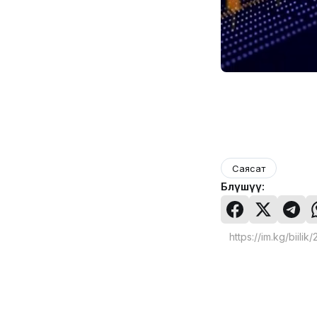
Саясат
Бөлүшүү: