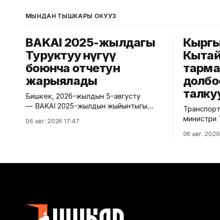
МЫНДАН ТЫШКАРЫ ОКУҢУЗ
BAKAI 2025-жылдагы
Кыргы
Туруктуу өнүгүү
Кытай
боюнча отчетун
тарма
жарыялады
долбо
талку
Бишкек, 2026-жылдын 5-августу
— BAKAI 2025-жылдын жыйынтыгы
Транспорт
боюнча Туруктуу өнүгүү боюнча
министри 
06 авг. 2026 17:47
отчетун жарыялады. Ошентип, Банк
Кыргызста
06 авг. 2026
финансылык эмес маалыматтарды
Республик
жыл сайын жарыялоо практикасын
Ыйгарым у
улантты. Бул отчеттун жарыяланышы
менен жолу
Банктын ачык-айкындуулук,
транспорт
жоопкерчиликтүү бизнес жүргүзүү
кызматташ
жана ESG принциптерин
жана аны 
корпоративдик башкарууга,
маселелерин 
стратегиялык пландаштырууга жана
акыркы жы
операциялык ишмердүүлүккө
Кытайдын 