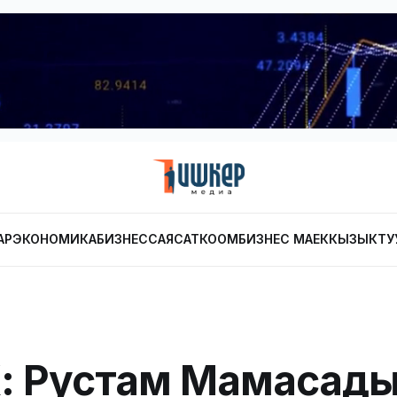
АР
ЭКОНОМИКА
БИЗНЕС
САЯСАТ
КООМ
БИЗНЕС МАЕК
КЫЗЫКТУ
: Рустам Мамасады