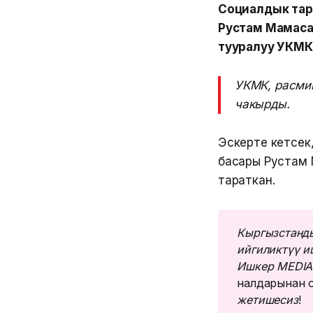
Социалдык тар
Рустам Мамаса
тууралуу УКМК
УКМК, расми
чакырды.
Эскерте кетсек
басары Рустам
тараткан.
Кыргызстанды
ийгиликтүү и
Ишкер MEDIA
налдарынан о
жетишесиз
!