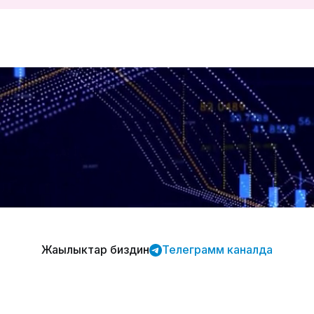
Жаңылыктар биздин
Телеграмм каналда