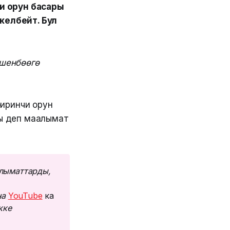
и орун басары
келбейт. Бул
ишенбөөгө
иринчи орун
ы деп маалымат
лыматтарды, 
а 
YouTube
ка
ке 