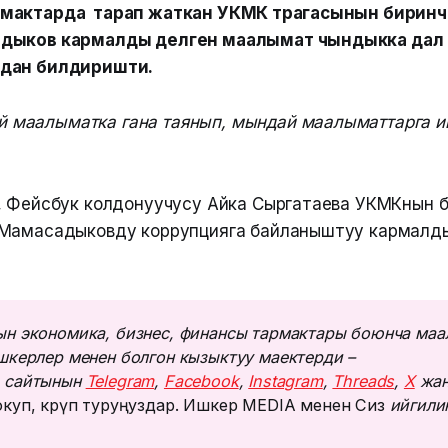
мактарда тарап жаткан УКМК төрагасынын биринч
дыков кармалды делген маалымат чындыкка дал 
дан билдиришти.
й маалыматка гана таянып, мындай маалыматтарга 
, Фейсбук колдонуучусу Айка Сыргатаева УКМКнын б
 Мамасадыковду коррупцияга байланыштуу кармалд
н экономика, бизнес, финансы тармактары боюнча маа
шкерлер менен болгон кызыктуу маектерди – 
 сайтынын 
Telegram
, 
Facebook
, 
Instagram
, 
Threads
, 
Х
 жан
куп, көрүп туруңуздар. Ишкер MEDIA менен Сиз
 ийгилик