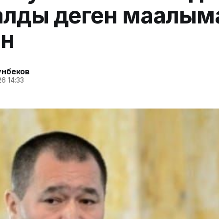
лды деген маалым
ан
унбеков
6 14:33