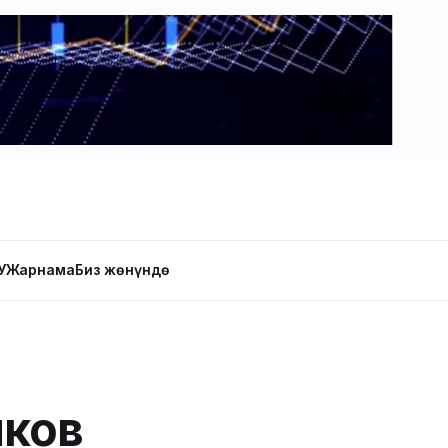
У
Жарнама
Биз жөнүндө
ков