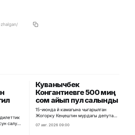
Куванычбек
үн
Конгантиевге 500 миң
гил
сом айып пул салынды
15-июнда үй камагына чыгарылган
Жогорку Кеңештин мурдагы депутаты
адилеттик
Куванычбек Конгантиевге сот 500 миң
усун салуу
07 авг. 2026 09:00
сом айып пулсалынды. Бул
луу
тууралуу Бишкек шаардык сотунун