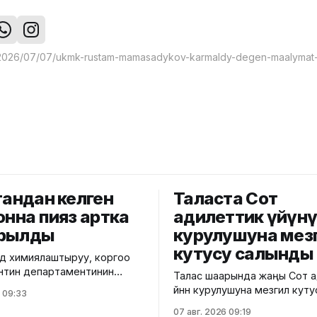
тандан келген
Таласта Сот
онна пияз артка
адилеттик үйүн
арылды
курулушуна мез
кутусу салынды
рдү химиялаштыруу, коргоо
нтин департаментинин
Талас шаарында жаңы Сот 
ад башкармалыгы тарабынан
үйүнүн курулушуна мезгил кут
 09:33
автожолу" карантиндик
аземи болуп өттү. Бул туура
07 авг. 2026 09:19
ардык көзөмөл өткөрүү