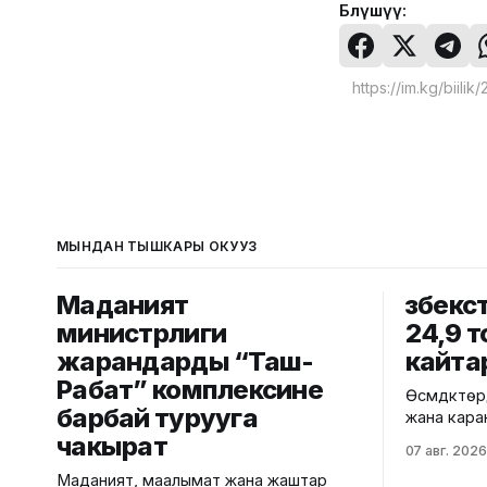
Бөлүшүү:
МЫНДАН ТЫШКАРЫ ОКУҢУЗ
Маданият
Өзбекс
министрлиги
24,9 т
жарандарды “Таш-
кайт
Рабат” комплексине
Өсүмдүктө
барбай турууга
жана кара
Жалал-Аб
чакырат
07 авг. 2026
"Кең-Сай 
Маданият, маалымат жана жаштар
фитосанит