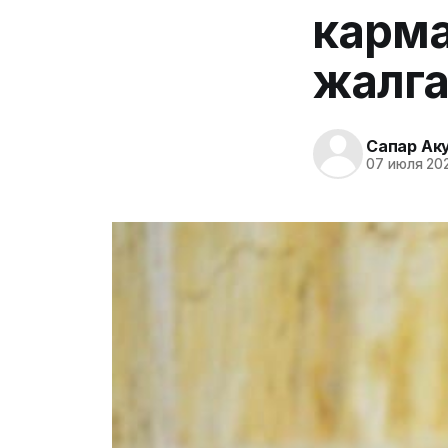
карма
жалг
Сапар Ак
07 июля 202