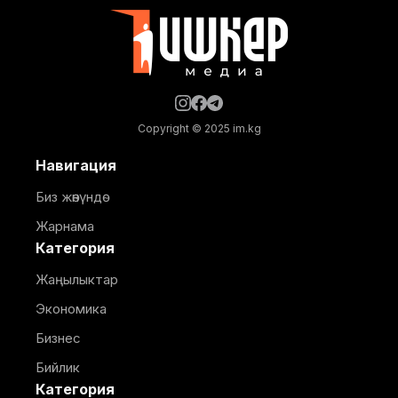
кичи ГЭСтин курулушунда мыйзам бузуу
фактылары
Copyright © 2025 im.kg
Навигация
Биз жөнүндө
Жарнама
Категория
Жаңылыктар
Экономика
Бизнес
Бийлик
Категория