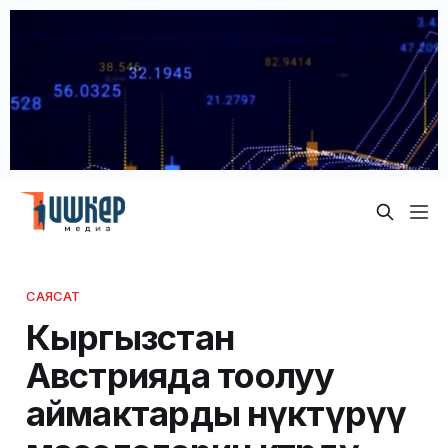
САЯСАТ
Кыргызстан
Австрияда тоолуу
аймактарды өнүктүрүү