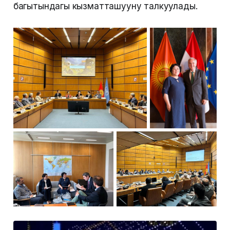
багытындагы кызматташууну талкуулады.