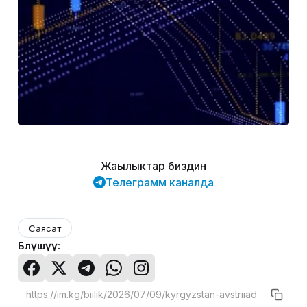
Жаңылыктар биздин
Телеграмм каналда
Саясат
Бөлүшүү: