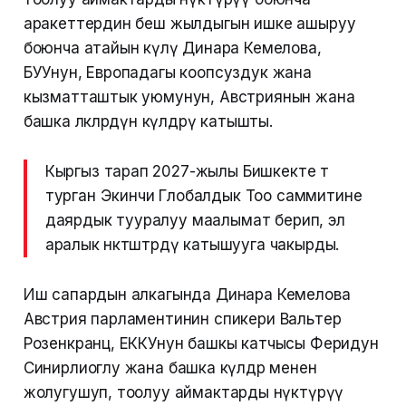
аракеттердин беш жылдыгын ишке ашыруу
боюнча атайын өкүлү Динара Кемелова,
БУУнун, Европадагы коопсуздук жана
кызматташтык уюмунун, Австриянын жана
башка өлкөлөрдүн өкүлдөрү катышты.
Кыргыз тарап 2027-жылы Бишкекте өтө
турган Экинчи Глобалдык Тоо саммитине
даярдык тууралуу маалымат берип, эл
аралык өнөктөштөрдү катышууга чакырды.
Иш сапардын алкагында Динара Кемелова
Австрия парламентинин спикери Вальтер
Розенкранц, ЕККУнун башкы катчысы Феридун
Синирлиоглу жана башка өкүлдөр менен
жолугушуп, тоолуу аймактарды өнүктүрүү