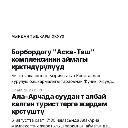
МЫНДАН ТЫШКАРЫ ОКУҢУЗ
Борбордогу "Аска-Таш"
комплексинин аймагы
көрктөндүрүлүүдө
Бишкек шаарынын мэриясынын Капиталдык
курулуш башкармалыгы тарабынан Фучик көчөсүндө
жайгашкан "Аска-Таш" мемориалдык
07 авг. 2026 11:33
комплексиндеги фонтандарды оңдоо жана
Ала-Арчада суудан өтө албай
аймагын көрктөндүрүү иштери уланууда. Мэриянын
калган туристтерге жардам
маалыматына ылайык, аталган иштер Шанхай
көрсөтүштү
кызматташтык уюмуна (ШКУ) мүчө
мамлекеттердин башчыларынын кеңешинин
6-августта саат 17:30 чамасында Ала-Арча
жыйынына даярдык көрүүнүн алкагында
мамлекеттик жаратылыш паркынын аймагында
жүргүзүлүүдө. Долбоорго ылайык, фонтандар