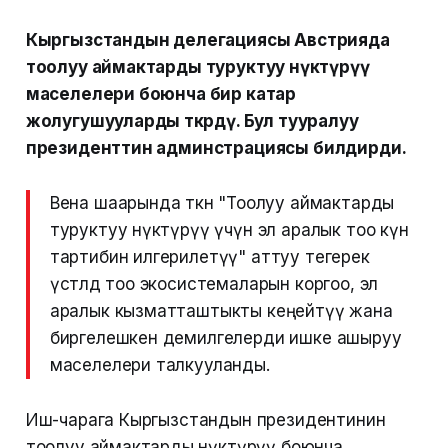
Кыргызстандын делегациясы Австрияда
тоолуу аймактарды туруктуу өнүктүрүү
маселелери боюнча бир катар
жолугушууларды өткөрдү. Бул тууралуу
президенттин админстрациясы билдирди.
Вена шаарында өткөн "Тоолуу аймактарды
туруктуу өнүктүрүү үчүн эл аралык тоо күн
тартибин илгерилетүү" аттуу тегерек
үстөлдө тоо экосистемаларын коргоо, эл
аралык кызматташтыкты кеңейтүү жана
биргелешкен демилгелерди ишке ашыруу
маселелери талкууланды.
Иш-чарага Кыргызстандын президентинин
тоолуу аймактарды өнүктүрүү боюнча