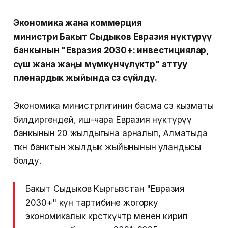
Экономика жана коммерция
министри Бакыт Сыдыков Евразия өнүктүрүү
банкынын "Евразия 2030+: инвестициялар,
өсүш жана жаңы мүмкүнчүлүктөр" аттуу
пленардык жыйында сөз сүйлөдү.
Экономика министрлигинин басма сөз кызматы
билдиргендей, иш-чара Евразия өнүктүрүү
банкынын 20 жылдыгына арналып, Алматыда
өткөн банктын жылдык жыйынынын уландысы
болду.
Бакыт Сыдыков Кыргызстан "Евразия
2030+" күн тартибине жогорку
экономикалык көрсөткүчтөр менен кирип