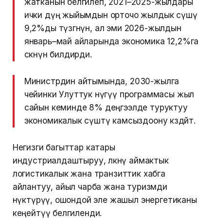
жатканын белгилеп, 2021–2025-жылдары
ички дүң жыйымдын орточо жылдык өсүшү
9,2%ды түзгөнүн, ал эми 2026-жылдын
январь–май айларында экономика 12,2%га
өскөнүн билдирди.
Министрдин айтымында, 2030-жылга
чейинки Улуттук өнүгүү программасы жыл
сайын кеминде 8% деңгээлде туруктуу
экономикалык өсүштү камсыздоону көздөйт.
Негизги багыттар катары
индустриалдаштыруу, өлкөнү аймактык
логистикалык жана транзиттик хабга
айлантуу, айыл чарба жана туризмди
өнүктүрүү, ошондой эле жашыл энергетиканы
кеңейтүү белгиленди.