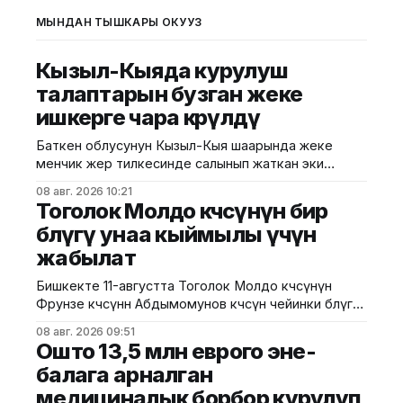
МЫНДАН ТЫШКАРЫ ОКУҢУЗ
Кызыл-Кыяда курулуш
талаптарын бузган жеке
ишкерге чара көрүлдү
Баткен облусунун Кызыл-Кыя шаарында жеке
менчик жер тилкесинде салынып жаткан эки
кабаттуу соода борборунун курулушунда мыйзам
08 авг. 2026 10:21
бузуулар аныкталды. Бул тууралуу Курулуш,
Тоголок Молдо көчөсүнүн бир
архитектура жана турак жай-коммуналдык чарба
бөлүгү унаа кыймылы үчүн
министрлигинин басма сөз кызматы билдирди.
жабылат
Маалыматка ылайык, Кулатов көчөсүндө жайгашкан
объекттеги иштер тиешелүү уруксат берүүчү
Бишкекте 11-августта Тоголок Молдо көчөсүнүн
жана долбоордук документтер таризделбестен
Фрунзе көчөсүнөн Абдымомунов көчөсүнө чейинки бөлүгү
жүргүзүлгөн. Жер казууда
унаа кыймылы үчүн убактылуу жабылат. Калаа
08 авг. 2026 09:51
мэриясынын билдиришкендей, аталган тилкеде
Ошто 13,5 млн еврого эне-
бул убакта курулуш иштери жүргүзүлөт. Ал эми
балага арналган
Фрунзе жана Панфилов көчөлөрүнүн кесилиши
медициналык борбор курулуп
кайрадан унаалар үчүн ачылат. Мэрия