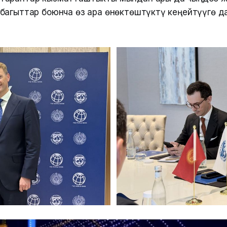
багыттар боюнча өз ара өнөктөштүктү кеңейтүүгө д