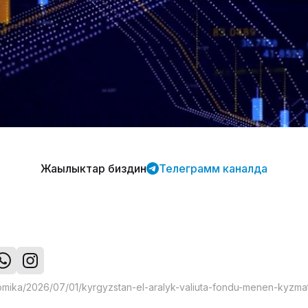
Жаңылыктар биздин
Телеграмм каналда