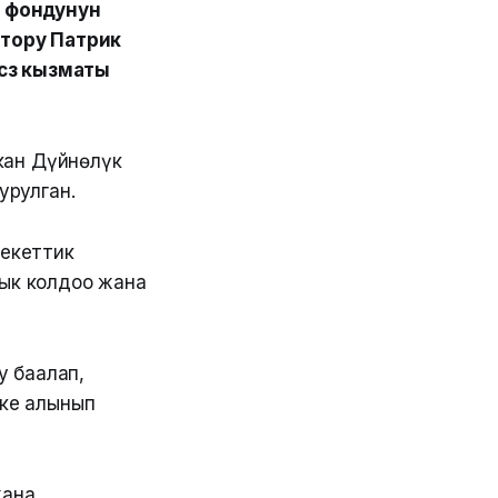
а фондунун
тору Патрик
сөз кызматы
кан Дүйнөлүк
урулган.
лекеттик
ык колдоо жана
у баалап,
ке алынып
жана