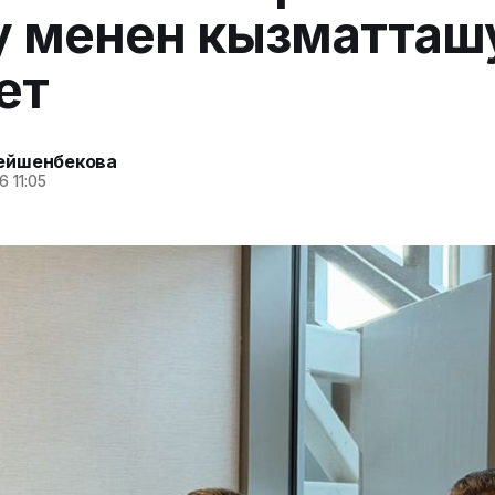
у менен кызматташ
ет
ейшенбекова
6 11:05