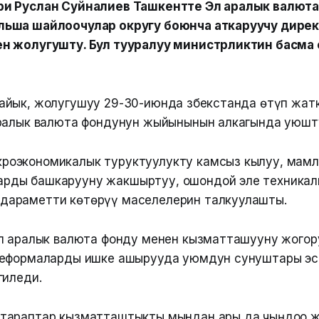
и Руслан Суйналиев Ташкентте Эл аралык валют
ьша шайлоочулар округу боюнча аткаруучу дирек
н жолугушту. Бул тууралуу министрликтин басма 
йык, жолугушуу 29-30-июнда Өзбекстанда өтүп жат
ралык валюта фондунун жыйынынын алкагында уюшт
кроэкономикалык туруктуулукту камсыз кылуу, мам
арды башкарууну жакшыртуу, ошондой эле техникал
 дараметти көтөрүү маселелерин талкуулашты.
л аралык валюта фонду менен кызматташууну жогор
реформаларды ишке ашырууда уюмдун сунуштары эс
гиледи.
тараптар кызматташтыкты мындан ары да чыңдоо 