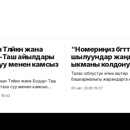
Төлөйкөн жана
"Номериңиз бөгөттө
-Таш айылдары
шылуундар жаң
суу менен камсыз
ыкманы колдон
Талас облустук ички иштер
башкармалыгы жарандарга 
ын Төлөйкөн жана Бодур-Таш
алдамчылыктын жаңы ыкма
таза суу менен камсыз
05 авг. 2026 19:27
тууралуу эскертти. Маалыматка
га чейин бул аймактарда
 19:42
ылайык, алдамчылар өздөрүн
истемасы болгон эмес. Ош
операторунун кызматкерле
мэриясынын малыматына
тааныштырып, телефон ном
чурда эки айылдагы
көйгөй жаралганын айтып чалышат
н 900 кожолукка таза суу
“SIM-картаңыздын мөөнөтү бүтө
агы 100 үйдү таза суу
“номериңиз бөгөттөлөт” же “S
 кошуу иштери уланууда.