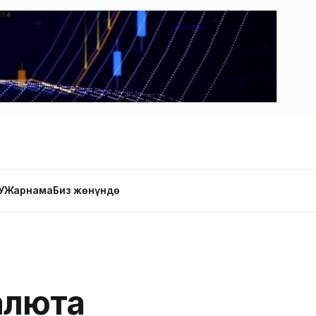
У
Жарнама
Биз жөнүндө
алюта