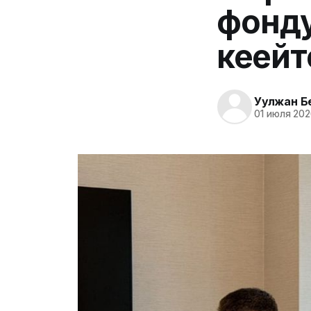
фонд
кеңейт
Уулжан Б
01 июля 202