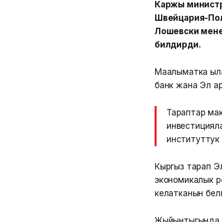
Каржы министр
Швейцария-Пол
Лошевски мене
билдирди.
Маалыматка ыла
банк жана Эл а
Тараптар ма
инвестициял
институттук
Кыргыз тарап Э
экономикалык 
келатканын бел
Жыйынтыгында 