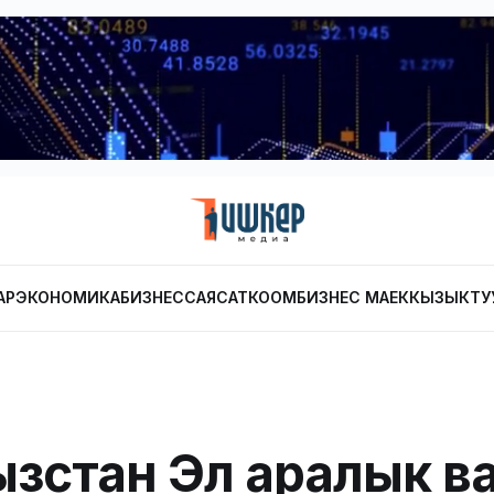
АР
ЭКОНОМИКА
БИЗНЕС
САЯСАТ
КООМ
БИЗНЕС МАЕК
КЫЗЫКТУ
зстан Эл аралык в