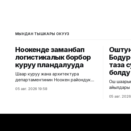
МЫНДАН ТЫШКАРЫ ОКУҢУЗ
Ноокенде заманбап
Оштун 
логистикалык борбор
Бодур
куруу пландалууда
таза 
болду
Шаар куруу жана архитектура
департаментинин Ноокен райондук
Ош шаарын
шаар куруу жана архитектура
айылдары 
05 авг. 2026 19:58
башкармалыгы Жалал-Абад облусунун
болду. Бу
05 авг. 2026
Ноокен районундагы Кызыл-Туу
таза суу с
айылынын Кен-Сай тилкесинде курула
шаардык 
турган мөмө-жемиштерди сактоочу
ылайык, у
транспорттук-логистикалык
жалпысына
борбордун эскиздик долбоорун
берилди. Д
иштеп чыкты. Курулуш министрлигинин
тармагына