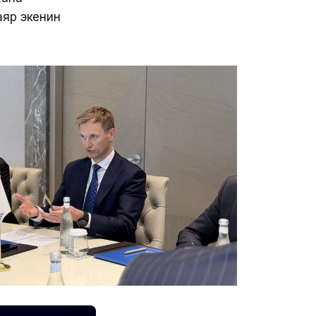
аяр экенин