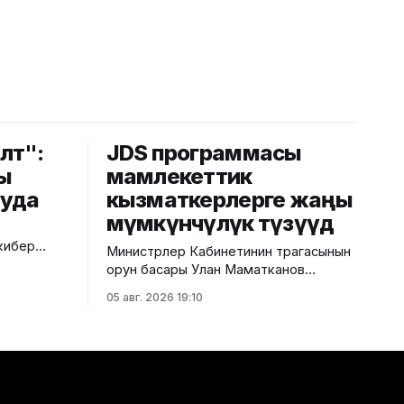
лөт":
JDS программасы
ы
мамлекеттик
ууда
кызматкерлерге жаңы
мүмкүнчүлүк түзүүдө
кибер
Министрлер Кабинетинин төрагасынын
сы
орун басары Улан Маматканов
Жапония Өкмөтүнүн JDS долбоорунун
05 авг. 2026 19:10
 байланыш
алкагында Жапонияга окууга жөнөп
ри катары
жаткан Кыргызстандын мамлекеттик
ериңизде
жана муниципалдык кызматкерлерин
. Алар
кабыл алды. Бул тууралуу Министрлер
т”,
Кабинетинин басма сөз кызматынан
IM-картаны
билдиришти. Маалыматка ылайык,