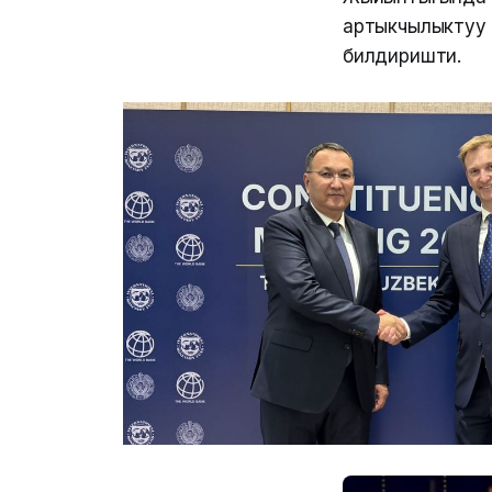
артыкчылыктуу 
билдиришти.